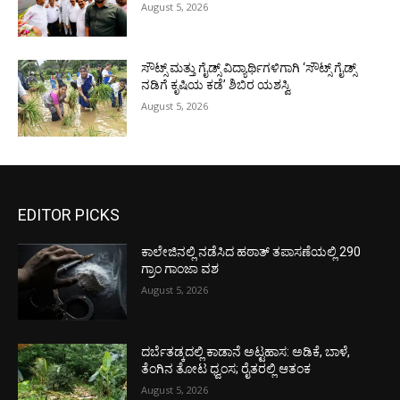
August 5, 2026
ಸೌಟ್ಸ್ ಮತ್ತು ಗೈಡ್ಸ್ ವಿದ್ಯಾರ್ಥಿಗಳಿಗಾಗಿ ‘ಸೌಟ್ಸ್ ಗೈಡ್ಸ್
ನಡಿಗೆ ಕೃಷಿಯ ಕಡೆ’ ಶಿಬಿರ ಯಶಸ್ವಿ
August 5, 2026
EDITOR PICKS
ಕಾಲೇಜಿನಲ್ಲಿ ನಡೆಸಿದ ಹಠಾತ್ ತಪಾಸಣೆಯಲ್ಲಿ 290
ಗ್ರಾಂ ಗಾಂಜಾ ವಶ
August 5, 2026
ದರ್ಬೆತಡ್ಕದಲ್ಲಿ ಕಾಡಾನೆ ಅಟ್ಟಹಾಸ: ಅಡಿಕೆ, ಬಾಳೆ,
ತೆಂಗಿನ ತೋಟ ಧ್ವಂಸ; ರೈತರಲ್ಲಿ ಆತಂಕ
August 5, 2026