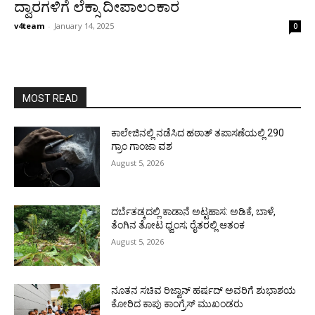
ದ್ವಾರಗಳಿಗೆ ಲೆಕ್ಸಾ ದೀಪಾಲಂಕಾರ
v4team
-
January 14, 2025
0
MOST READ
ಕಾಲೇಜಿನಲ್ಲಿ ನಡೆಸಿದ ಹಠಾತ್ ತಪಾಸಣೆಯಲ್ಲಿ 290
ಗ್ರಾಂ ಗಾಂಜಾ ವಶ
August 5, 2026
ದರ್ಬೆತಡ್ಕದಲ್ಲಿ ಕಾಡಾನೆ ಅಟ್ಟಹಾಸ: ಅಡಿಕೆ, ಬಾಳೆ,
ತೆಂಗಿನ ತೋಟ ಧ್ವಂಸ; ರೈತರಲ್ಲಿ ಆತಂಕ
August 5, 2026
ನೂತನ ಸಚಿವ ರಿಜ್ವಾನ್ ಹರ್ಷದ್ ಅವರಿಗೆ ಶುಭಾಶಯ
ಕೋರಿದ ಕಾಪು ಕಾಂಗ್ರೆಸ್ ಮುಖಂಡರು