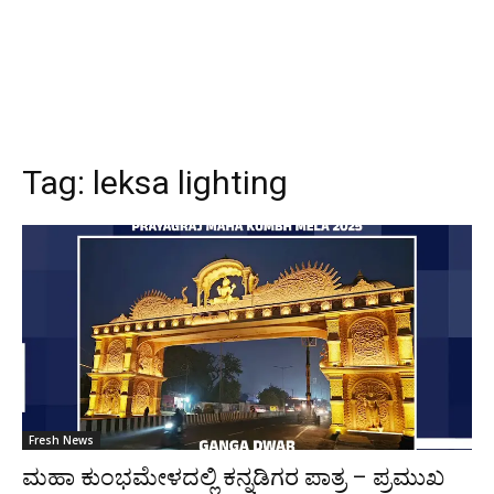
Tag:
leksa lighting
Fresh News
ಮಹಾ ಕುಂಭಮೇಳದಲ್ಲಿ ಕನ್ನಡಿಗರ ಪಾತ್ರ – ಪ್ರಮುಖ