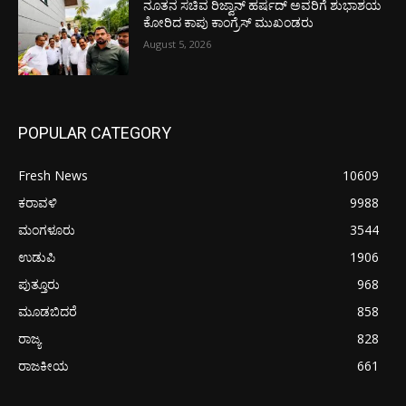
ನೂತನ ಸಚಿವ ರಿಜ್ವಾನ್ ಹರ್ಷದ್ ಅವರಿಗೆ ಶುಭಾಶಯ
ಕೋರಿದ ಕಾಪು ಕಾಂಗ್ರೆಸ್ ಮುಖಂಡರು
August 5, 2026
POPULAR CATEGORY
Fresh News
10609
ಕರಾವಳಿ
9988
ಮಂಗಳೂರು
3544
ಉಡುಪಿ
1906
ಪುತ್ತೂರು
968
ಮೂಡಬಿದರೆ
858
ರಾಜ್ಯ
828
ರಾಜಕೀಯ
661