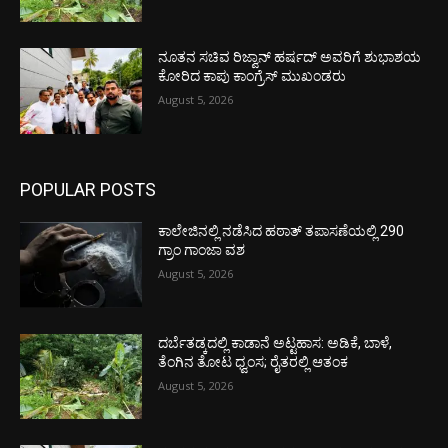
ನೂತನ ಸಚಿವ ರಿಜ್ವಾನ್ ಹರ್ಷದ್ ಅವರಿಗೆ ಶುಭಾಶಯ
ಕೋರಿದ ಕಾಪು ಕಾಂಗ್ರೆಸ್ ಮುಖಂಡರು
August 5, 2026
POPULAR POSTS
ಕಾಲೇಜಿನಲ್ಲಿ ನಡೆಸಿದ ಹಠಾತ್ ತಪಾಸಣೆಯಲ್ಲಿ 290
ಗ್ರಾಂ ಗಾಂಜಾ ವಶ
August 5, 2026
ದರ್ಬೆತಡ್ಕದಲ್ಲಿ ಕಾಡಾನೆ ಅಟ್ಟಹಾಸ: ಅಡಿಕೆ, ಬಾಳೆ,
ತೆಂಗಿನ ತೋಟ ಧ್ವಂಸ; ರೈತರಲ್ಲಿ ಆತಂಕ
August 5, 2026