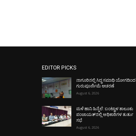
EDITOR PICKS
ನಾಗೂರಿನಲ್ಲಿ ಸಿದ್ಧ ಸಮಾಧಿ ಯೋಗದಿಂದ
ಗುರುಪೂರ್ಣಿಮೆ ಆಚರಣೆ
August 6, 2026
ಮಳೆ ಹಾನಿ ಹಿನ್ನೆಲೆ: ಬಂಟ್ವಾಳ ತಾಲೂಕು
ಪಂಚಾಯತ್‌ನಲ್ಲಿ ಅಧಿಕಾರಿಗಳ ತುರ್ತು
ಸಭೆ
August 6, 2026