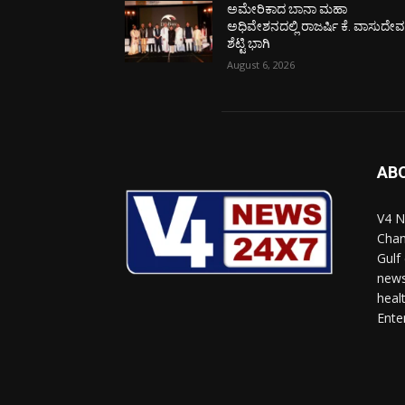
ಅಮೇರಿಕಾದ ಬಾನಾ ಮಹಾ
ಅಧಿವೇಶನದಲ್ಲಿ ರಾಜರ್ಷಿ ಕೆ. ವಾಸುದೇ
ಶೆಟ್ಟಿ ಭಾಗಿ
August 6, 2026
AB
V4 N
Chan
Gulf
news
heal
Ente