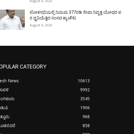
August 6, 2026
ಲೋಕಸಭೆಯಲ್ಲಿ ನಿಯಮ 377ರಡಿ ಸೇವಾ ನಿವೃತ್ತ ಯೋಧರ ಪ
ರ ಧ್ವನಿಯೆತ್ತಿದ ಸಂಸದ ಕ್ಯಾ.ಚೌಟ
August 6, 2026
OPULAR CATEGORY
resh News
10613
ರಾವಳಿ
9992
ಂಗಳೂರು
3545
ಡುಪಿ
1906
ತ್ತೂರು
968
ೂಡಬಿದರೆ
858