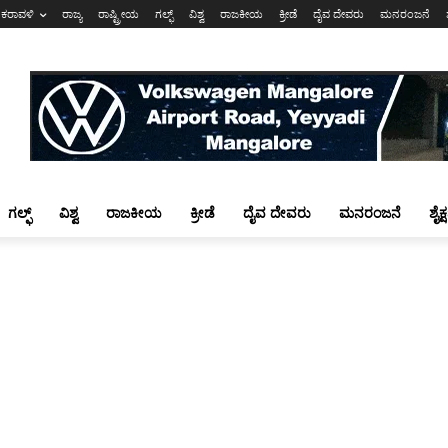
ಕರಾವಳಿ
ರಾಜ್ಯ
ರಾಷ್ಟ್ರೀಯ
ಗಲ್ಫ್
ವಿಶ್ವ
ರಾಜಕೀಯ
ಕ್ರೀಡೆ
ದೈವ ದೇವರು
ಮನರಂಜನೆ
ಗಲ್ಫ್
ವಿಶ್ವ
ರಾಜಕೀಯ
ಕ್ರೀಡೆ
ದೈವ ದೇವರು
ಮನರಂಜನೆ
ಶೈಕ