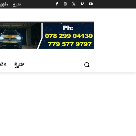
ಶೈಕ್ಷಣಿಕ
ಕ್ರೈಮ್
್ಷಣಿಕ
ಕ್ರೈಮ್