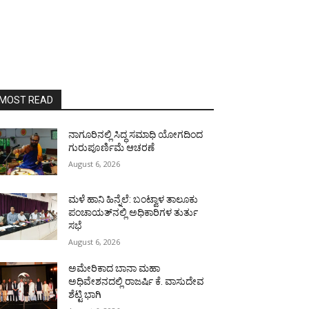
MOST READ
ನಾಗೂರಿನಲ್ಲಿ ಸಿದ್ಧ ಸಮಾಧಿ ಯೋಗದಿಂದ
ಗುರುಪೂರ್ಣಿಮೆ ಆಚರಣೆ
August 6, 2026
ಮಳೆ ಹಾನಿ ಹಿನ್ನೆಲೆ: ಬಂಟ್ವಾಳ ತಾಲೂಕು
ಪಂಚಾಯತ್‌ನಲ್ಲಿ ಅಧಿಕಾರಿಗಳ ತುರ್ತು
ಸಭೆ
August 6, 2026
ಅಮೇರಿಕಾದ ಬಾನಾ ಮಹಾ
ಅಧಿವೇಶನದಲ್ಲಿ ರಾಜರ್ಷಿ ಕೆ. ವಾಸುದೇವ
ಶೆಟ್ಟಿ ಭಾಗಿ