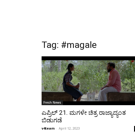
Tag:
#magale
Fresh News
ಎಪ್ರಿಲ್ 21. ಮಗಳೇ ಚಿತ್ರ ರಾಜ್ಯಾದ್ಯಂತ
ಬಿಡುಗಡೆ
v4team
-
April 12, 2023