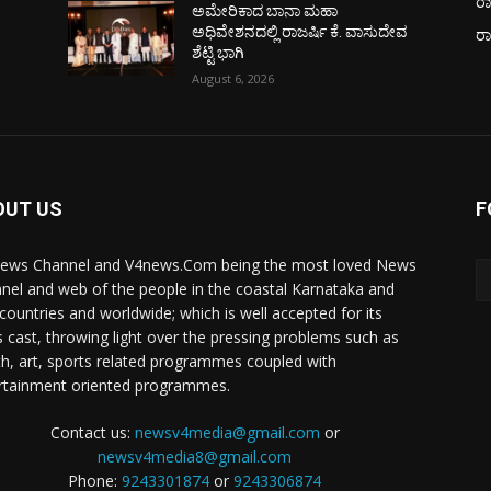
ರಾ
ಅಮೇರಿಕಾದ ಬಾನಾ ಮಹಾ
ವ
ಅಧಿವೇಶನದಲ್ಲಿ ರಾಜರ್ಷಿ ಕೆ. ವಾಸುದೇವ
ರ
ಶೆಟ್ಟಿ ಭಾಗಿ
August 6, 2026
OUT US
F
ews Channel and V4news.Com being the most loved News
nel and web of the people in the coastal Karnataka and
 countries and worldwide; which is well accepted for its
 cast, throwing light over the pressing problems such as
th, art, sports related programmes coupled with
rtainment oriented programmes.
Contact us:
newsv4media@gmail.com
or
newsv4media8@gmail.com
Phone:
9243301874
or
9243306874