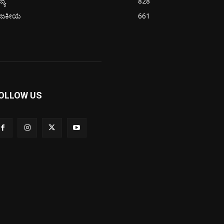
ಜ್ಯ
828
ಾಜಕೀಯ
661
OLLOW US