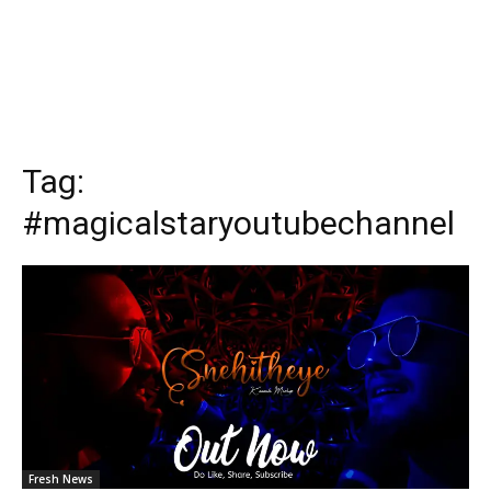
Tag:
#magicalstaryoutubechannel
Fresh News