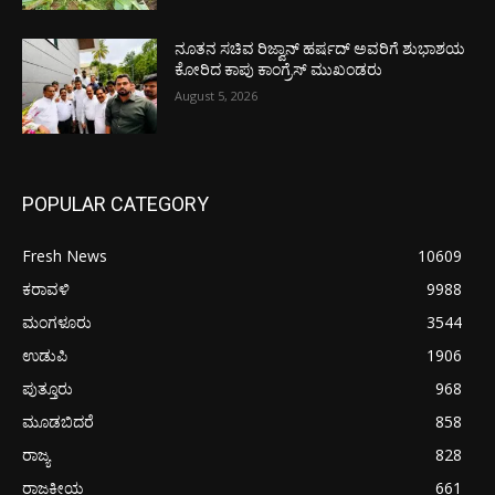
ನೂತನ ಸಚಿವ ರಿಜ್ವಾನ್ ಹರ್ಷದ್ ಅವರಿಗೆ ಶುಭಾಶಯ
ಕೋರಿದ ಕಾಪು ಕಾಂಗ್ರೆಸ್ ಮುಖಂಡರು
August 5, 2026
POPULAR CATEGORY
Fresh News
10609
ಕರಾವಳಿ
9988
ಮಂಗಳೂರು
3544
ಉಡುಪಿ
1906
ಪುತ್ತೂರು
968
ಮೂಡಬಿದರೆ
858
ರಾಜ್ಯ
828
ರಾಜಕೀಯ
661