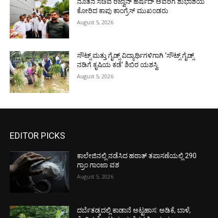
ನೂತನ ಸಚಿವ ರಿಜ್ವಾನ್ ಹರ್ಷದ್ ಅವರಿಗೆ ಶುಭಾಶಯ
ಕೋರಿದ ಕಾಪು ಕಾಂಗ್ರೆಸ್ ಮುಖಂಡರು
August 5, 2026
ಸೌಟ್ಸ್ ಮತ್ತು ಗೈಡ್ಸ್ ವಿದ್ಯಾರ್ಥಿಗಳಿಗಾಗಿ ‘ಸೌಟ್ಸ್ ಗೈಡ್ಸ್
ನಡಿಗೆ ಕೃಷಿಯ ಕಡೆ’ ಶಿಬಿರ ಯಶಸ್ವಿ
August 5, 2026
EDITOR PICKS
ಕಾಲೇಜಿನಲ್ಲಿ ನಡೆಸಿದ ಹಠಾತ್ ತಪಾಸಣೆಯಲ್ಲಿ 290
ಗ್ರಾಂ ಗಾಂಜಾ ವಶ
August 5, 2026
ದರ್ಬೆತಡ್ಕದಲ್ಲಿ ಕಾಡಾನೆ ಅಟ್ಟಹಾಸ: ಅಡಿಕೆ, ಬಾಳೆ,