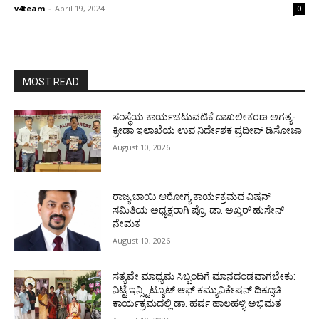
v4team
-
April 19, 2024
0
MOST READ
ಸಂಸ್ಥೆಯ ಕಾರ್ಯಚಟುವಟಿಕೆ ದಾಖಲೀಕರಣ ಅಗತ್ಯ-
ಕ್ರೀಡಾ ಇಲಾಖೆಯ ಉಪ ನಿರ್ದೇಶಕ ಪ್ರದೀಪ್ ಡಿಸೋಜಾ
August 10, 2026
ರಾಜ್ಯ ಬಾಯಿ ಆರೋಗ್ಯ ಕಾರ್ಯಕ್ರಮದ ವಿಷನ್
ಸಮಿತಿಯ ಅಧ್ಯಕ್ಷರಾಗಿ ಪ್ರೊ. ಡಾ. ಅಖ್ತರ್ ಹುಸೇನ್
ನೇಮಕ
August 10, 2026
ಸತ್ಯವೇ ಮಾಧ್ಯಮ ಸಿಬ್ಬಂದಿಗೆ ಮಾನದಂಡವಾಗಬೇಕು:
ನಿಟ್ಟೆ ಇನ್ಸ್ಟಿಟ್ಯೂಟ್ ಆಫ್ ಕಮ್ಯುನಿಕೇಷನ್ ದಿಕ್ಸೂಚಿ
ಕಾರ್ಯಕ್ರಮದಲ್ಲಿ ಡಾ. ಹರ್ಷ ಹಾಲಹಳ್ಳಿ ಅಭಿಮತ