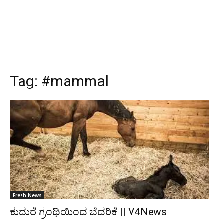
Tag:
#mammal
Fresh News
ಕುದುರೆ ಗ್ರಂಥಿಯಿಂದ ಬೆದರಿಕೆ || V4News