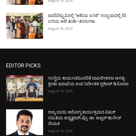
August 10, 2026
ಪಾದೆಬೆಟ್ಟುವಿನಲ್ಲಿ “ಆಟಿಯ ಐಸಿರಿ’’ ಸಂಭ್ರಮದಲ್ಲಿ 35
ಬಗೆಯ ಆಟಿ ತಿಂಡಿ–ತಿನಿಸುಗಳು
August 10, 2026
EDITOR PICKS
ಸಂಸ್ಥೆಯ ಕಾರ್ಯಚಟುವಟಿಕೆ ದಾಖಲೀಕರಣ ಅಗತ್ಯ-
ಕ್ರೀಡಾ ಇಲಾಖೆಯ ಉಪ ನಿರ್ದೇಶಕ ಪ್ರದೀಪ್ ಡಿಸೋಜಾ
August 10, 2026
ರಾಜ್ಯ ಬಾಯಿ ಆರೋಗ್ಯ ಕಾರ್ಯಕ್ರಮದ ವಿಷನ್
ಸಮಿತಿಯ ಅಧ್ಯಕ್ಷರಾಗಿ ಪ್ರೊ. ಡಾ. ಅಖ್ತರ್ ಹುಸೇನ್
ನೇಮಕ
August 10, 2026