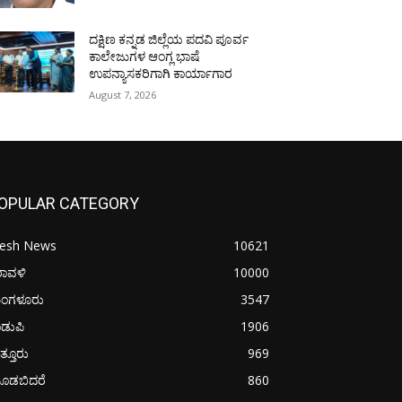
ದಕ್ಷಿಣ ಕನ್ನಡ ಜಿಲ್ಲೆಯ ಪದವಿ ಪೂರ್ವ
ಕಾಲೇಜುಗಳ ಆಂಗ್ಲ ಭಾಷೆ
ಉಪನ್ಯಾಸಕರಿಗಾಗಿ ಕಾರ್ಯಾಗಾರ
August 7, 2026
OPULAR CATEGORY
resh News
10621
ರಾವಳಿ
10000
ಂಗಳೂರು
3547
ಡುಪಿ
1906
ತ್ತೂರು
969
ೂಡಬಿದರೆ
860