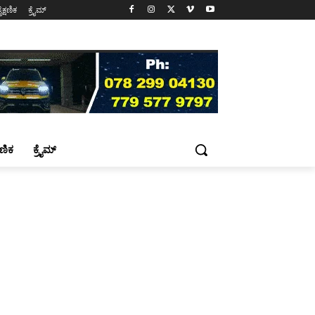
ೈಕ್ಷಣಿಕ
ಕ್ರೈಮ್
್ಷಣಿಕ
ಕ್ರೈಮ್