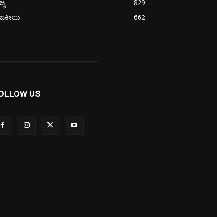
ಜ್ಯ
829
ಾಜಕೀಯ
662
OLLOW US