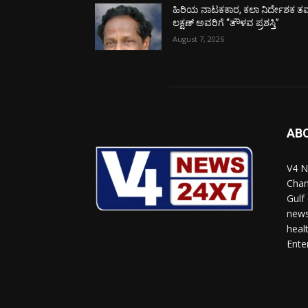
ಹಿರಿಯ ನಾಟಕಕಾರ, ಕಲಾ ನಿರ್ದೇಶಕ ತಮ
ಲಕ್ಷಣ್ ಅವರಿಗೆ “ತೌಳವ ಪ್ರಶಸ್ತಿ”
August 7, 2026
AB
V4 N
Chan
Gulf
news
heal
Ente