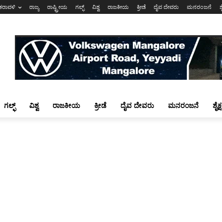
ಕರಾವಳಿ
ರಾಜ್ಯ
ರಾಷ್ಟ್ರೀಯ
ಗಲ್ಫ್
ವಿಶ್ವ
ರಾಜಕೀಯ
ಕ್ರೀಡೆ
ದೈವ ದೇವರು
ಮನರಂಜನೆ
ಶ
ಗಲ್ಫ್
ವಿಶ್ವ
ರಾಜಕೀಯ
ಕ್ರೀಡೆ
ದೈವ ದೇವರು
ಮನರಂಜನೆ
ಶೈಕ