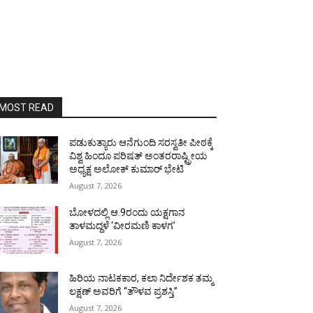
MOST READ
ಪಡುಕುತ್ಯಾರು ಆನೆಗುಂದಿ ಸರಸ್ವತೀ ಪೀಠಕ್ಕೆ
ವಿಶ್ವ ಹಿಂದೂ ಪರಿಷತ್ ಅಂತರರಾಷ್ಟ್ರೀಯ
ಅಧ್ಯಕ್ಷ ಅಲೋಕ್ ಕುಮಾರ್ ಭೇಟಿ
August 7, 2026
ಬೋಳದಲ್ಲಿ ಆ.9ರಂದು ಯಕ್ಷಗಾನ
ತಾಳಮದ್ದಳೆ ‘ವೀರಮಣಿ ಕಾಳಗ’
August 7, 2026
ಹಿರಿಯ ನಾಟಕಕಾರ, ಕಲಾ ನಿರ್ದೇಶಕ ತಮ್ಮ
ಲಕ್ಷಣ್ ಅವರಿಗೆ “ತೌಳವ ಪ್ರಶಸ್ತಿ”
August 7, 2026