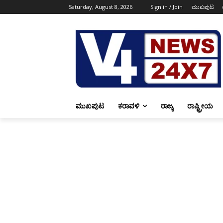
Saturday, August 8, 2026
Sign in / Join
ಮುಖಪುಟ
ಮುಖಪುಟ
ಕರಾವಳಿ
ರಾಜ್ಯ
ರಾಷ್ಟ್ರೀಯ