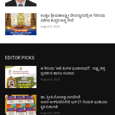
ಉಚ್ಚಿಲ ಶ್ರೀಮಹಾಲಕ್ಷ್ಮೀ ದೇವಸ್ಥಾನದಲ್ಲಿ ಆ.10ರಂದು
ವಿಶೇಷ ತುಪ್ಪದ ಅಪ್ಪ ಸೇವೆ
August 8, 2026
EDITOR PICKS
ಆ.9ರಂದು ‘ಆಟಿ ತಿಂಗಳ ಭೂತಾರಾಧನೆ’ : ಸಾಕ್ಷ್ಯ ಚಿತ್ರ
ಪ್ರದರ್ಶನ ಹಾಗೂ ಸಂವಾದ
August 8, 2026
ಡಾ. ಪ್ರೀತಿ ಲೋಲಾಕ್ಷ ನಾಗವೇಣಿ
ಅವರ ಅನ್‌ಟಚೆಬಿಲಿಟಿ ಇನ್ 21 ಸೆಂಚುರಿ ಇಂಡಿಯಾ
ಕೃತಿ ಬಿಡುಗಡೆ
August 8, 2026