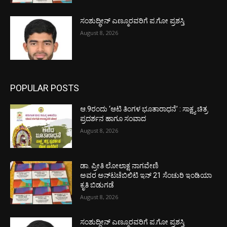
ಸಂಶುದ್ಧೀನ್ ಎಣ್ಮೂರವರಿಗೆ ಪ.ಗೋ ಪ್ರಶಸ್ತಿ
August 8, 2026
POPULAR POSTS
ಆ.9ರಂದು ‘ಆಟಿ ತಿಂಗಳ ಭೂತಾರಾಧನೆ’ : ಸಾಕ್ಷ್ಯ ಚಿತ್ರ
ಪ್ರದರ್ಶನ ಹಾಗೂ ಸಂವಾದ
August 8, 2026
ಡಾ. ಪ್ರೀತಿ ಲೋಲಾಕ್ಷ ನಾಗವೇಣಿ
ಅವರ ಅನ್‌ಟಚೆಬಿಲಿಟಿ ಇನ್ 21 ಸೆಂಚುರಿ ಇಂಡಿಯಾ
ಕೃತಿ ಬಿಡುಗಡೆ
August 8, 2026
ಸಂಶುದ್ಧೀನ್ ಎಣ್ಮೂರವರಿಗೆ ಪ.ಗೋ ಪ್ರಶಸ್ತಿ