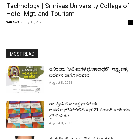
Technology ||Srinivas University College of
Hotel Mgt. and Tourism
v4news
-
July 16, 2021
0
MOST READ
ಆ.9ರಂದು ‘ಆಟಿ ತಿಂಗಳ ಭೂತಾರಾಧನೆ’ : ಸಾಕ್ಷ್ಯ ಚಿತ್ರ
ಪ್ರದರ್ಶನ ಹಾಗೂ ಸಂವಾದ
August 8, 2026
ಡಾ. ಪ್ರೀತಿ ಲೋಲಾಕ್ಷ ನಾಗವೇಣಿ
ಅವರ ಅನ್‌ಟಚೆಬಿಲಿಟಿ ಇನ್ 21 ಸೆಂಚುರಿ ಇಂಡಿಯಾ
ಕೃತಿ ಬಿಡುಗಡೆ
August 8, 2026
ಸಂಶುದ್ಧೀನ್ ಎಣ್ಮೂರವರಿಗೆ ಪ.ಗೋ ಪ್ರಶಸ್ತಿ