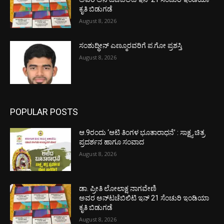
ಕೃತಿ ಬಿಡುಗಡೆ
August 8, 2026
ಸಂಶುದ್ಧೀನ್ ಎಣ್ಮೂರವರಿಗೆ ಪ.ಗೋ ಪ್ರಶಸ್ತಿ
August 8, 2026
POPULAR POSTS
ಆ.9ರಂದು ‘ಆಟಿ ತಿಂಗಳ ಭೂತಾರಾಧನೆ’ : ಸಾಕ್ಷ್ಯ ಚಿತ್ರ
ಪ್ರದರ್ಶನ ಹಾಗೂ ಸಂವಾದ
August 8, 2026
ಡಾ. ಪ್ರೀತಿ ಲೋಲಾಕ್ಷ ನಾಗವೇಣಿ
ಅವರ ಅನ್‌ಟಚೆಬಿಲಿಟಿ ಇನ್ 21 ಸೆಂಚುರಿ ಇಂಡಿಯಾ
ಕೃತಿ ಬಿಡುಗಡೆ
August 8, 2026