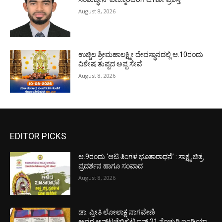
August 8, 2026
ಉಚ್ಚಿಲ ಶ್ರೀಮಹಾಲಕ್ಷ್ಮೀ ದೇವಸ್ಥಾನದಲ್ಲಿ ಆ.10ರಂದು
ವಿಶೇಷ ತುಪ್ಪದ ಅಪ್ಪ ಸೇವೆ
August 8, 2026
EDITOR PICKS
ಆ.9ರಂದು ‘ಆಟಿ ತಿಂಗಳ ಭೂತಾರಾಧನೆ’ : ಸಾಕ್ಷ್ಯ ಚಿತ್ರ
ಪ್ರದರ್ಶನ ಹಾಗೂ ಸಂವಾದ
August 8, 2026
ಡಾ. ಪ್ರೀತಿ ಲೋಲಾಕ್ಷ ನಾಗವೇಣಿ
ಅವರ ಅನ್‌ಟಚೆಬಿಲಿಟಿ ಇನ್ 21 ಸೆಂಚುರಿ ಇಂಡಿಯಾ