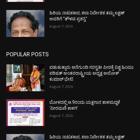
ಹಿರಿಯ ನಾಟಕಕಾರ, ಕಲಾ ನಿರ್ದೇಶಕ ತಮ್ಮ ಲಕ್ಷಣ್
ಅವರಿಗೆ “ತೌಳವ ಪ್ರಶಸ್ತಿ”
August 7, 2026
POPULAR POSTS
ಪಡುಕುತ್ಯಾರು ಆನೆಗುಂದಿ ಸರಸ್ವತೀ ಪೀಠಕ್ಕೆ ವಿಶ್ವ ಹಿಂದೂ
ಪರಿಷತ್ ಅಂತರರಾಷ್ಟ್ರೀಯ ಅಧ್ಯಕ್ಷ ಅಲೋಕ್
ಕುಮಾರ್ ಭೇಟಿ
August 7, 2026
ಬೋಳದಲ್ಲಿ ಆ.9ರಂದು ಯಕ್ಷಗಾನ ತಾಳಮದ್ದಳೆ
‘ವೀರಮಣಿ ಕಾಳಗ’
August 7, 2026
ಹಿರಿಯ ನಾಟಕಕಾರ, ಕಲಾ ನಿರ್ದೇಶಕ ತಮ್ಮ ಲಕ್ಷಣ್