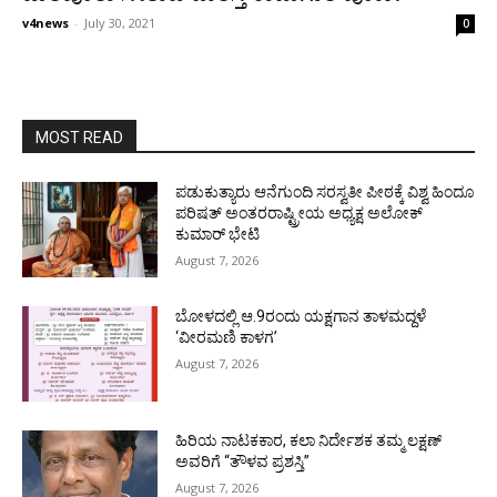
v4news
-
July 30, 2021
0
MOST READ
ಪಡುಕುತ್ಯಾರು ಆನೆಗುಂದಿ ಸರಸ್ವತೀ ಪೀಠಕ್ಕೆ ವಿಶ್ವ ಹಿಂದೂ
ಪರಿಷತ್ ಅಂತರರಾಷ್ಟ್ರೀಯ ಅಧ್ಯಕ್ಷ ಅಲೋಕ್
ಕುಮಾರ್ ಭೇಟಿ
August 7, 2026
ಬೋಳದಲ್ಲಿ ಆ.9ರಂದು ಯಕ್ಷಗಾನ ತಾಳಮದ್ದಳೆ
‘ವೀರಮಣಿ ಕಾಳಗ’
August 7, 2026
ಹಿರಿಯ ನಾಟಕಕಾರ, ಕಲಾ ನಿರ್ದೇಶಕ ತಮ್ಮ ಲಕ್ಷಣ್
ಅವರಿಗೆ “ತೌಳವ ಪ್ರಶಸ್ತಿ”
August 7, 2026