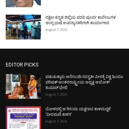
ದಕ್ಷಿಣ ಕನ್ನಡ ಜಿಲ್ಲೆಯ ಪದವಿ ಪೂರ್ವ ಕಾಲೇಜುಗಳ
ಆಂಗ್ಲ ಭಾಷೆ ಉಪನ್ಯಾಸಕರಿಗಾಗಿ ಕಾರ್ಯಾಗಾರ
August 7, 2026
EDITOR PICKS
ಪಡುಕುತ್ಯಾರು ಆನೆಗುಂದಿ ಸರಸ್ವತೀ ಪೀಠಕ್ಕೆ ವಿಶ್ವ ಹಿಂದೂ
ಪರಿಷತ್ ಅಂತರರಾಷ್ಟ್ರೀಯ ಅಧ್ಯಕ್ಷ ಅಲೋಕ್
ಕುಮಾರ್ ಭೇಟಿ
August 7, 2026
ಬೋಳದಲ್ಲಿ ಆ.9ರಂದು ಯಕ್ಷಗಾನ ತಾಳಮದ್ದಳೆ
‘ವೀರಮಣಿ ಕಾಳಗ’
August 7, 2026