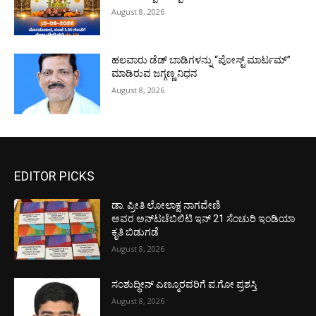
August 8, 2026
ಹಲವಾರು ಡೆಡ್ ಬಾಡಿಗಳನ್ನು “ಪೋಸ್ಟ್ ಮಾರ್ಟಮ್”
ಮಾಡಿರುವ ಜಗ್ಗಣ್ಣ ನಿಧನ
August 8, 2026
EDITOR PICKS
ಡಾ. ಪ್ರೀತಿ ಲೋಲಾಕ್ಷ ನಾಗವೇಣಿ
ಅವರ ಅನ್‌ಟಚೆಬಿಲಿಟಿ ಇನ್ 21 ಸೆಂಚುರಿ ಇಂಡಿಯಾ
ಕೃತಿ ಬಿಡುಗಡೆ
August 8, 2026
ಸಂಶುದ್ಧೀನ್ ಎಣ್ಮೂರವರಿಗೆ ಪ.ಗೋ ಪ್ರಶಸ್ತಿ
August 8, 2026