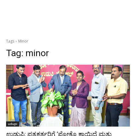
Tags
Minor
Tag:
minor
udupi
ಉಡುಪಿ: ಪತ್ರಕರ್ತರಿಗೆ ‘ಪೋಕ್ಸೊ ಕಾಯಿದೆ ಮತ್ತು