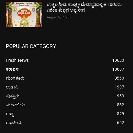
ಉಚ್ಚಿಲ ಶ್ರೀಮಹಾಲಕ್ಷ್ಮೀ ದೇವಸ್ಥಾನದಲ್ಲಿ ಆ.10ರಂದು
ವಿಶೇಷ ತುಪ್ಪದ ಅಪ್ಪ ಸೇವೆ
August 8, 2026
POPULAR CATEGORY
Fresh News
10630
ಕರಾವಳಿ
10007
ಮಂಗಳೂರು
3550
ಉಡುಪಿ
1907
ಪುತ್ತೂರು
969
ಮೂಡಬಿದರೆ
862
ರಾಜ್ಯ
829
ರಾಜಕೀಯ
662