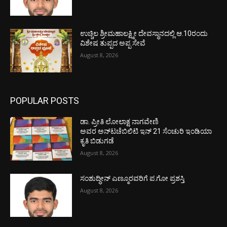
ಉಚ್ಚಿಲ ಶ್ರೀಮಹಾಲಕ್ಷ್ಮೀ ದೇವಸ್ಥಾನದಲ್ಲಿ ಆ.10ರಂದು
ವಿಶೇಷ ತುಪ್ಪದ ಅಪ್ಪ ಸೇವೆ
August 8, 2026
POPULAR POSTS
ಡಾ. ಪ್ರೀತಿ ಲೋಲಾಕ್ಷ ನಾಗವೇಣಿ
ಅವರ ಅನ್‌ಟಚೆಬಿಲಿಟಿ ಇನ್ 21 ಸೆಂಚುರಿ ಇಂಡಿಯಾ
ಕೃತಿ ಬಿಡುಗಡೆ
August 8, 2026
ಸಂಶುದ್ಧೀನ್ ಎಣ್ಮೂರವರಿಗೆ ಪ.ಗೋ ಪ್ರಶಸ್ತಿ
August 8, 2026