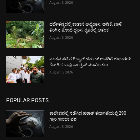
August 5, 2026
ದರ್ಬೆತಡ್ಕದಲ್ಲಿ ಕಾಡಾನೆ ಅಟ್ಟಹಾಸ: ಅಡಿಕೆ, ಬಾಳೆ,
ತೆಂಗಿನ ತೋಟ ಧ್ವಂಸ; ರೈತರಲ್ಲಿ ಆತಂಕ
August 5, 2026
ನೂತನ ಸಚಿವ ರಿಜ್ವಾನ್ ಹರ್ಷದ್ ಅವರಿಗೆ ಶುಭಾಶಯ
ಕೋರಿದ ಕಾಪು ಕಾಂಗ್ರೆಸ್ ಮುಖಂಡರು
August 5, 2026
POPULAR POSTS
ಕಾಲೇಜಿನಲ್ಲಿ ನಡೆಸಿದ ಹಠಾತ್ ತಪಾಸಣೆಯಲ್ಲಿ 290
ಗ್ರಾಂ ಗಾಂಜಾ ವಶ
August 5, 2026