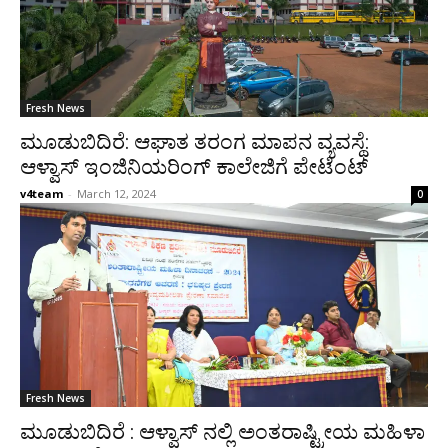
Fresh News
ಮೂಡುಬಿದಿರೆ: ಆಘಾತ ತರಂಗ ಮಾಪನ ವ್ಯವಸ್ಥೆ:
ಆಳ್ವಾಸ್ ಇಂಜಿನಿಯರಿಂಗ್ ಕಾಲೇಜಿಗೆ ಪೇಟೆಂಟ್
v4team
-
March 12, 2024
0
Fresh News
ಮೂಡುಬಿದಿರೆ : ಆಳ್ವಾಸ್ ನಲ್ಲಿ ಅಂತರಾಷ್ಟ್ರೀಯ ಮಹಿಳಾ