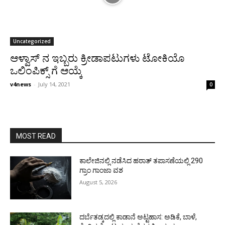
Uncategorized
ಆಳ್ವಾಸ್‌ ನ ಇಬ್ಬರು ಕ್ರೀಡಾಪಟುಗಳು ಟೋಕಿಯೊ
ಒಲಿಂಪಿಕ್ಸ್ ಗೆ ಆಯ್ಕೆ
v4news
-
July 14, 2021
0
MOST READ
ಕಾಲೇಜಿನಲ್ಲಿ ನಡೆಸಿದ ಹಠಾತ್ ತಪಾಸಣೆಯಲ್ಲಿ 290
ಗ್ರಾಂ ಗಾಂಜಾ ವಶ
August 5, 2026
ದರ್ಬೆತಡ್ಕದಲ್ಲಿ ಕಾಡಾನೆ ಅಟ್ಟಹಾಸ: ಅಡಿಕೆ, ಬಾಳೆ,