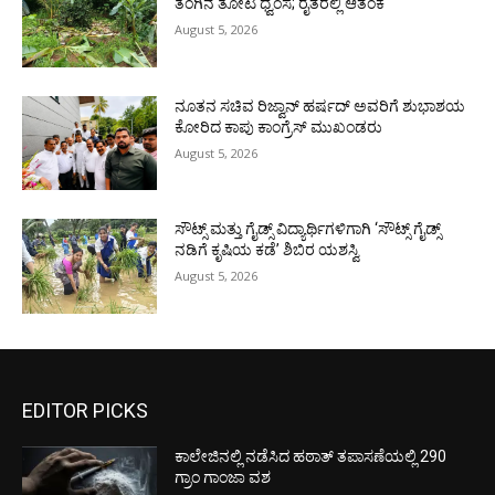
ತೆಂಗಿನ ತೋಟ ಧ್ವಂಸ; ರೈತರಲ್ಲಿ ಆತಂಕ
August 5, 2026
ನೂತನ ಸಚಿವ ರಿಜ್ವಾನ್ ಹರ್ಷದ್ ಅವರಿಗೆ ಶುಭಾಶಯ
ಕೋರಿದ ಕಾಪು ಕಾಂಗ್ರೆಸ್ ಮುಖಂಡರು
August 5, 2026
ಸೌಟ್ಸ್ ಮತ್ತು ಗೈಡ್ಸ್ ವಿದ್ಯಾರ್ಥಿಗಳಿಗಾಗಿ ‘ಸೌಟ್ಸ್ ಗೈಡ್ಸ್
ನಡಿಗೆ ಕೃಷಿಯ ಕಡೆ’ ಶಿಬಿರ ಯಶಸ್ವಿ
August 5, 2026
EDITOR PICKS
ಕಾಲೇಜಿನಲ್ಲಿ ನಡೆಸಿದ ಹಠಾತ್ ತಪಾಸಣೆಯಲ್ಲಿ 290
ಗ್ರಾಂ ಗಾಂಜಾ ವಶ