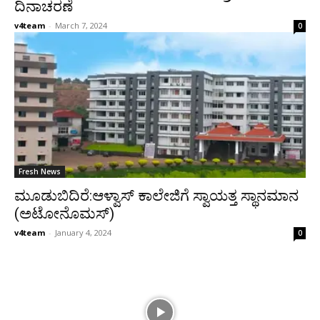
ದಿನಾಚರಣೆ
v4team
-
March 7, 2024
0
Fresh News
ಮೂಡುಬಿದಿರೆ:ಆಳ್ವಾಸ್ ಕಾಲೇಜಿಗೆ ಸ್ವಾಯತ್ತ ಸ್ಥಾನಮಾನ
(ಅಟೋನೊಮಸ್)
v4team
-
January 4, 2024
0