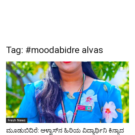
Tag:
#moodabidre alvas
Fresh News
ಮೂಡುಬಿದಿರೆ: ಆಳ್ವಾಸ್‌ನ ಹಿರಿಯ ವಿದ್ಯಾರ್ಥಿನಿ ಕಿನ್ಯಾದ