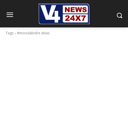
Tags
#moodabidre alvas