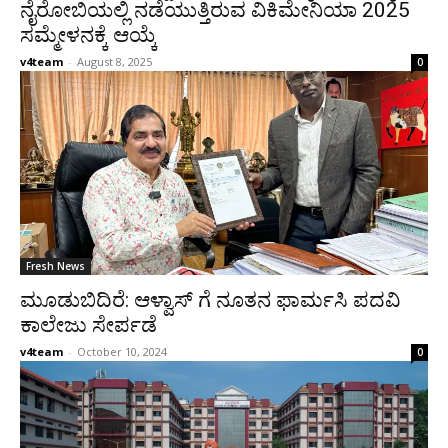
ನೈರೋಬಿಯಲ್ಲಿ ನಡೆಯುತ್ತಿರುವ ವಿಕಿಮೇನಿಯಾ 2025
ಸಮ್ಮೇಳನಕ್ಕೆ ಆಯ್ಕೆ
v4team
-
August 8, 2025
0
Fresh News
ಮೂಡುಬಿದಿರೆ: ಆಳ್ವಾಸ್ ಗೆ ನೂತನ ಫಾರ್ಮಸಿ ಪದವಿ
ಕಾಲೇಜು ಸೇರ್ಪಡೆ
v4team
-
October 10, 2024
0