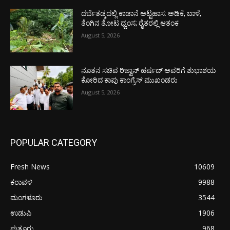
ದರ್ಬೆತಡ್ಕದಲ್ಲಿ ಕಾಡಾನೆ ಅಟ್ಟಹಾಸ: ಅಡಿಕೆ, ಬಾಳೆ,
ತೆಂಗಿನ ತೋಟ ಧ್ವಂಸ; ರೈತರಲ್ಲಿ ಆತಂಕ
August 5, 2026
ನೂತನ ಸಚಿವ ರಿಜ್ವಾನ್ ಹರ್ಷದ್ ಅವರಿಗೆ ಶುಭಾಶಯ
ಕೋರಿದ ಕಾಪು ಕಾಂಗ್ರೆಸ್ ಮುಖಂಡರು
August 5, 2026
POPULAR CATEGORY
Fresh News
10609
ಕರಾವಳಿ
9988
ಮಂಗಳೂರು
3544
ಉಡುಪಿ
1906
ಪುತ್ತೂರು
968