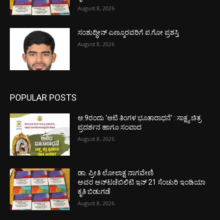
August 8, 2026
ಸಂಶುದ್ಧೀನ್ ಎಣ್ಮೂರವರಿಗೆ ಪ.ಗೋ ಪ್ರಶಸ್ತಿ
August 8, 2026
POPULAR POSTS
ಆ.9ರಂದು ‘ಆಟಿ ತಿಂಗಳ ಭೂತಾರಾಧನೆ’ : ಸಾಕ್ಷ್ಯ ಚಿತ್ರ
ಪ್ರದರ್ಶನ ಹಾಗೂ ಸಂವಾದ
August 8, 2026
ಡಾ. ಪ್ರೀತಿ ಲೋಲಾಕ್ಷ ನಾಗವೇಣಿ
ಅವರ ಅನ್‌ಟಚೆಬಿಲಿಟಿ ಇನ್ 21 ಸೆಂಚುರಿ ಇಂಡಿಯಾ
ಕೃತಿ ಬಿಡುಗಡೆ
August 8, 2026