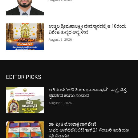
ಉಚ್ಚಿಲ ಶ್ರೀಮಹಾಲಕ್ಷ್ಮೀ ದೇವಸ್ಥಾನದಲ್ಲಿ ಆ.10ರಂದು
ವಿಶೇಷ ತುಪ್ಪದ ಅಪ್ಪ ಸೇವೆ
August 8, 2026
EDITOR PICKS
ಆ.9ರಂದು ‘ಆಟಿ ತಿಂಗಳ ಭೂತಾರಾಧನೆ’ : ಸಾಕ್ಷ್ಯ ಚಿತ್ರ
ಪ್ರದರ್ಶನ ಹಾಗೂ ಸಂವಾದ
August 8, 2026
ಡಾ. ಪ್ರೀತಿ ಲೋಲಾಕ್ಷ ನಾಗವೇಣಿ
ಅವರ ಅನ್‌ಟಚೆಬಿಲಿಟಿ ಇನ್ 21 ಸೆಂಚುರಿ ಇಂಡಿಯಾ
ಕೃತಿ ಬಿಡುಗಡೆ