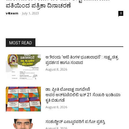
ವತಿಯಿಂದ ಪತ್ರಿಕಾ ದಿನಾಚರಣೆ
v4team
-
July 1, 2023
0
MOST READ
ಆ.9ರಂದು ‘ಆಟಿ ತಿಂಗಳ ಭೂತಾರಾಧನೆ’ : ಸಾಕ್ಷ್ಯ ಚಿತ್ರ
ಪ್ರದರ್ಶನ ಹಾಗೂ ಸಂವಾದ
August 8, 2026
ಡಾ. ಪ್ರೀತಿ ಲೋಲಾಕ್ಷ ನಾಗವೇಣಿ
ಅವರ ಅನ್‌ಟಚೆಬಿಲಿಟಿ ಇನ್ 21 ಸೆಂಚುರಿ ಇಂಡಿಯಾ
ಕೃತಿ ಬಿಡುಗಡೆ
August 8, 2026
ಸಂಶುದ್ಧೀನ್ ಎಣ್ಮೂರವರಿಗೆ ಪ.ಗೋ ಪ್ರಶಸ್ತಿ
August 8, 2026