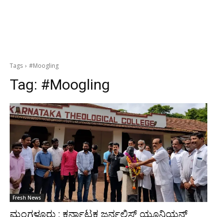
Tags
#Moogling
Tag:
#Moogling
Fresh News
ಮಂಗಳೂರು : ಕರ್ನಾಟಕ ಜರ್ನಲಿಸ್ಟ್ ಯೂನಿಯನ್