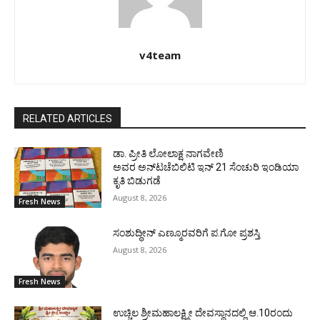
v4team
RELATED ARTICLES
ಡಾ. ಪ್ರೀತಿ ಲೋಲಾಕ್ಷ ನಾಗವೇಣಿ
ಅವರ ಅನ್‌ಟಚೆಬಿಲಿಟಿ ಇನ್ 21 ಸೆಂಚುರಿ ಇಂಡಿಯಾ
ಕೃತಿ ಬಿಡುಗಡೆ
August 8, 2026
Fresh News
ಸಂಶುದ್ಧೀನ್ ಎಣ್ಮೂರವರಿಗೆ ಪ.ಗೋ ಪ್ರಶಸ್ತಿ
August 8, 2026
Fresh News
ಉಚ್ಚಿಲ ಶ್ರೀಮಹಾಲಕ್ಷ್ಮೀ ದೇವಸ್ಥಾನದಲ್ಲಿ ಆ.10ರಂದು