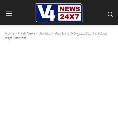
Home
Fresh News
ಮಂಗಳೂರು : ಕರ್ನಾಟಕ ಜರ್ನಲಿಸ್ಟ್ ಯೂನಿಯನ್ ವತಿಯಿಂದ
ಪತ್ರಿಕಾ ದಿನಾಚರಣೆ