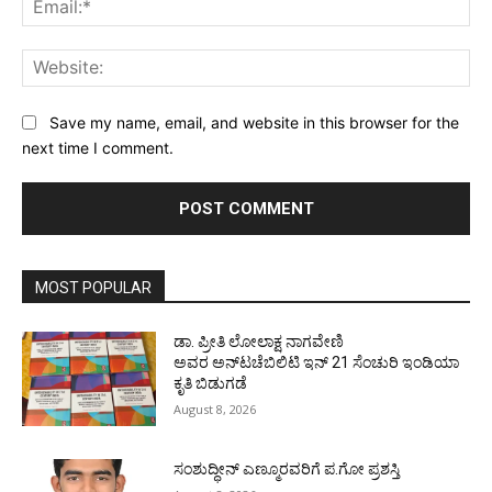
Web
Save my name, email, and website in this browser for the
next time I comment.
MOST POPULAR
ಡಾ. ಪ್ರೀತಿ ಲೋಲಾಕ್ಷ ನಾಗವೇಣಿ
ಅವರ ಅನ್‌ಟಚೆಬಿಲಿಟಿ ಇನ್ 21 ಸೆಂಚುರಿ ಇಂಡಿಯಾ
ಕೃತಿ ಬಿಡುಗಡೆ
August 8, 2026
ಸಂಶುದ್ಧೀನ್ ಎಣ್ಮೂರವರಿಗೆ ಪ.ಗೋ ಪ್ರಶಸ್ತಿ