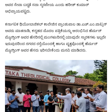
ಅವರ ಸೇವಾ ಬದ್ಧತೆ ಸದಾ ಸ್ಮರಣೀಯ ಎಂದು ಹರೀಶ್ ಕುಮಾರ್
ಅಭಿಪ್ರಾಯಪಟ್ಟರು.
ಕರ್ನಾಟಕ ಥಿಯೋಲಾಜಿಕಲ್ ಕಾಲೇಜಿನ ಪ್ರಾಂಶುಪಾಲ ಡಾ.ಎಚ್.ಎಂ.ವಾಟ್ಸನ್
ಅವರು ಮಾತನಾಡಿ, ಕನ್ನಡದ ಮೊದಲ ಪತ್ರಿಕೆಯನ್ನು ಆರಂಭಿಸಿದ ಹೆರ್ಮನ್
ಮ್ಯೋಗ್ಲಿಂಗ್ ಅವರ ಹೆಸರಿನಲ್ಲಿ ಮಂಗಳೂರಿನಲ್ಲಿ ಯಾವುದೇ ಸ್ಮಾರಕಗಳು ಇಲ್ಲದೇ
ಇರುವುದರಿಂದ ನಗರದ ರಸ್ತೆಯೊಂದಕ್ಕೆ ಹಾಗೂ ವೃತ್ತವೊಂದಕ್ಕೆ ಹೆರ್ಮನ್
ಮ್ಯೋಗ್ಲಿಂಗ್ ಅವರ ಹೆಸರು ಇರಿಸಬೇಕೆಂದು ಮನವಿ ಮಾಡಿದರು.