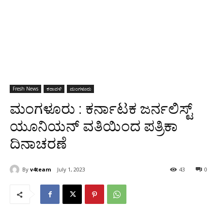
Fresh News
ಕರಾವಳಿ
ಮಂಗಳೂರು
ಮಂಗಳೂರು : ಕರ್ನಾಟಕ ಜರ್ನಲಿಸ್ಟ್
ಯೂನಿಯನ್ ವತಿಯಿಂದ ಪತ್ರಿಕಾ
ದಿನಾಚರಣೆ
By
v4team
July 1, 2023
43
0