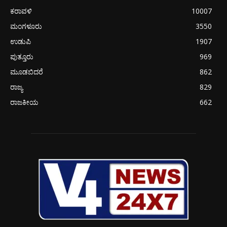
ಕರಾವಳಿ
10007
ಮಂಗಳೂರು
3550
ಉಡುಪಿ
1907
ಪುತ್ತೂರು
969
ಮೂಡಬಿದರೆ
862
ರಾಜ್ಯ
829
ರಾಜಕೀಯ
662