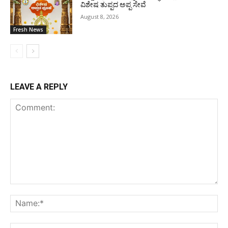
ವಿಶೇಷ ತುಪ್ಪದ ಅಪ್ಪ ಸೇವೆ
August 8, 2026
Fresh News
LEAVE A REPLY
Comment:
Na
Ema