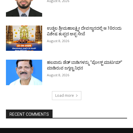
August 8, 2026
ಉಚ್ಚಿಲ ಶ್ರೀಮಹಾಲಕ್ಷ್ಮೀ ದೇವಸ್ಥಾನದಲ್ಲಿ ಆ.10ರಂದು
ವಿಶೇಷ ತುಪ್ಪದ ಅಪ್ಪ ಸೇವೆ
August 8, 2026
ಹಲವಾರು ಡೆಡ್ ಬಾಡಿಗಳನ್ನು “ಪೋಸ್ಟ್ ಮಾರ್ಟಮ್”
ಮಾಡಿರುವ ಜಗ್ಗಣ್ಣ ನಿಧನ
August 8, 2026
Load more
RECENT COMMENTS