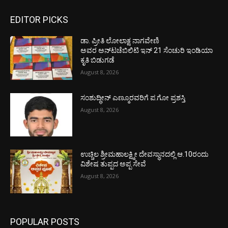
EDITOR PICKS
ಡಾ. ಪ್ರೀತಿ ಲೋಲಾಕ್ಷ ನಾಗವೇಣಿ
ಅವರ ಅನ್‌ಟಚೆಬಿಲಿಟಿ ಇನ್ 21 ಸೆಂಚುರಿ ಇಂಡಿಯಾ
ಕೃತಿ ಬಿಡುಗಡೆ
August 8, 2026
ಸಂಶುದ್ಧೀನ್ ಎಣ್ಮೂರವರಿಗೆ ಪ.ಗೋ ಪ್ರಶಸ್ತಿ
August 8, 2026
ಉಚ್ಚಿಲ ಶ್ರೀಮಹಾಲಕ್ಷ್ಮೀ ದೇವಸ್ಥಾನದಲ್ಲಿ ಆ.10ರಂದು
ವಿಶೇಷ ತುಪ್ಪದ ಅಪ್ಪ ಸೇವೆ
August 8, 2026
POPULAR POSTS