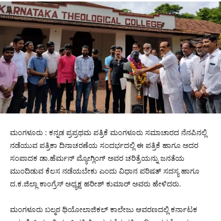
ಮಂಗಳೂರು : ಕನ್ನಡ ಪ್ರಪ್ರಥಮ ಪತ್ರಿಕೆ ಮಂಗಳೂರು ಸಮಾಚಾರದ ನೆನಪಿನಲ್ಲಿ
ನಡೆಯುವ ಪತ್ರಿಕಾ ದಿನಾಚರಣೆಯ ಸಂದರ್ಭದಲ್ಲಿ ಈ ಪತ್ರಿಕೆ ಹಾಗೂ ಅದರ
ಸಂಪಾದಕ ಡಾ.ಹೆರ್ಮನ್ ಮ್ಯೋಗ್ಲಿಂಗ್ ಅವರ ಚರಿತ್ರೆಯನ್ನು ಜನತೆಯ
ಮುಂದಿಡುವ ಕೆಲಸ ನಡೆಯಬೇಕು ಎಂದು ವಿಧಾನ ಪರಿಷತ್ ಸದಸ್ಯ ಹಾಗೂ
ದ.ಕ.ಜಿಲ್ಲಾ ಕಾಂಗ್ರೆಸ್ ಅಧ್ಯಕ್ಷ ಹರೀಶ್ ಕುಮಾರ್ ಅವರು ಹೇಳಿದರು.
ಮಂಗಳೂರು ಬಲ್ಮಠ ಥಿಯೋಲಾಜಿಕಲ್ ಕಾಲೇಜು ಆವರಣದಲ್ಲಿ ಕರ್ನಾಟಕ