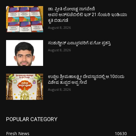
ಡಾ. ಪ್ರೀತಿ ಲೋಲಾಕ್ಷ ನಾಗವೇಣಿ
ಅವರ ಅನ್‌ಟಚೆಬಿಲಿಟಿ ಇನ್ 21 ಸೆಂಚುರಿ ಇಂಡಿಯಾ
ಕೃತಿ ಬಿಡುಗಡೆ
August 8, 2026
ಸಂಶುದ್ಧೀನ್ ಎಣ್ಮೂರವರಿಗೆ ಪ.ಗೋ ಪ್ರಶಸ್ತಿ
August 8, 2026
ಉಚ್ಚಿಲ ಶ್ರೀಮಹಾಲಕ್ಷ್ಮೀ ದೇವಸ್ಥಾನದಲ್ಲಿ ಆ.10ರಂದು
ವಿಶೇಷ ತುಪ್ಪದ ಅಪ್ಪ ಸೇವೆ
August 8, 2026
POPULAR CATEGORY
Fresh News
10630