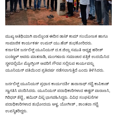
ಮುಖ್ಯ ಅತಿಥಿಯಾಗಿ ಪಾಲ್ಗೊಂಡ ಈದಿನ ಡಾಟ್ ಕಾಮ್ ಸಂಯೋಜಕ ಹಾಗೂ
ಸಾಮಾಜಿಕ ಕಾರ್ಯಕರ್ತ ಉಮರ್ ಯು.ಹೆಚ್ ಶುಭಕೋರಿದರು.
ಕರ್ನಾಟಕ ಜರ್ನಲಿಸ್ಟ್ ಯೂನಿಯನ್ ದ.ಕ.ಜಿಲ್ಲಾ ಸಮುತಿ ಅಧ್ಯಕ್ಷ ಹರೀಶ್
ಬಂಟ್ವಾಳ್ ಅವರು ಮಾತನಾಡಿ, ಮಂಗಳೂರು ಸಮಾಚಾರ ಪತ್ರಿಕೆ ಉದಯಿಸಿದ
ಸ್ಥಳದಲ್ಲಿಯೇ ಮ್ಯೋಗ್ಲಿಂಗ್ ಅವರಿಗೆ ಗೌರವ ಸಲ್ಲಿಸುವ ಕಾರ್ಯವನ್ನು
ಯೂನಿಯನ್ ವತಿಯಿಂದ ಪ್ರತಿವರ್ಷ ನಡೆಸಲಾಗುತ್ತಿದೆ ಎಂದು ತಿಳಿಸಿದರು.
ಜರ್ನಲಿಸ್ಟ್ ಯೂನಿಯನ್ ಪ್ರಧಾನ ಕಾರ್ಯದರ್ಶಿ ತಾರಾನಾಥ್ ಗಟ್ಟಿ ಕಾಪಿಕಾಡ್
ಸ್ವಾಗತಿಸಿ ವಂದಿಸಿದರು. ಯೂನಿಯನ್ ಪದಾಧಿಕಾರಿಗಳಾದ ಈಶ್ವರ್ ವಾರಾಣಸಿ,
ಗಿರಿಧರ್ ಶೆಟ್ಟಿ , ಹಮಿದ್ ವಿಟ್ಲ ಭಾಗವಹಿಸಿದ್ದರು. ವಿವಿಧ ಸಂಘಟನೆಗಳ
ಪದಾಧಿಕಾರಿಗಳಾದ ಶುಭೋದಯ ಆಳ್ವ, ಯೋಗೀಶ್ , ಶಾಂತಲಾ ಗಟ್ಟಿ
ಉಪಸ್ಥಿತರಿದ್ದರು.