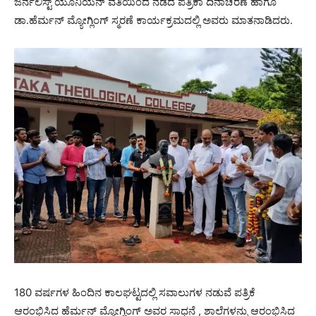
ಜರ್ನಲಿಸ್ಟ್ ಯೂನಿಯನ್ ವತಿಯಿಂದ ನಡೆದ ಪತ್ರಿಕಾ ದಿನಾಚರಣೆ ಹಾಗೂ
ಡಾ.ಹೆರ್ಮನ್ ಮ್ಯೋಗ್ಲಿಂಗ್ ಸ್ಮರಣೆ ಕಾರ್ಯಕ್ರಮದಲ್ಲಿ ಅವರು ಮಾತನಾಡಿದರು.
180 ವರ್ಷಗಳ ಹಿಂದಿನ ಕಾಲಘಟ್ಟದಲ್ಲಿ ಸವಾಲುಗಳ ನಡುವೆ ಪತ್ರಿಕೆ
ಆರಂಭಿಸಿದ ಹೆರ್ಮನ್ ಮ್ಯೋಗ್ಲಿಂಗ್ ಅವರ ಸಾಧನೆ , ಶಾಲೆಗಳನ್ನು ಆರಂಭಿಸಿದ