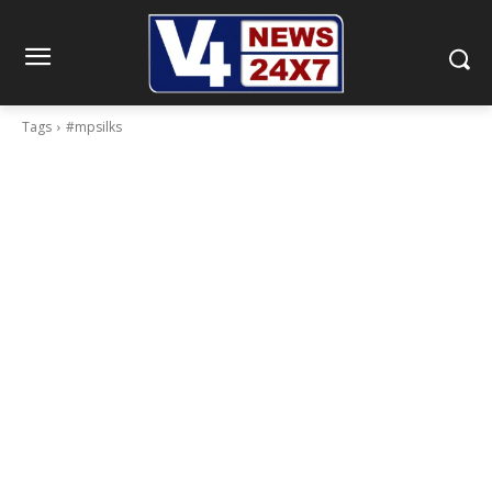
Tags
#mpsilks