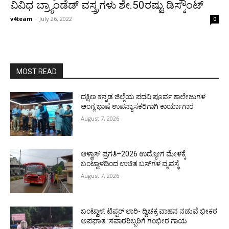
ವಿವಿಧ ಬ್ರ್ಯಾಂಡೆಡ್ ವಸ್ತ್ರಗಳು ಶೇ.50ರಷ್ಟು ಡಿಸ್ಕೌಂಟ್
v4team
-
July 26, 2022
0
MOST READ
ದಕ್ಷಿಣ ಕನ್ನಡ ಜಿಲ್ಲೆಯ ಪದವಿ ಪೂರ್ವ ಕಾಲೇಜುಗಳ
ಆಂಗ್ಲ ಭಾಷೆ ಉಪನ್ಯಾಸಕರಿಗಾಗಿ ಕಾರ್ಯಾಗಾರ
August 7, 2026
ಆಳ್ವಾಸ್ ಪ್ರಗತಿ–2026 ಉದ್ಯೋಗ ಮೇಳಕ್ಕೆ
ಬಂಟ್ವಾಳದಿಂದ ಉಚಿತ ಬಸ್‌ಗಳ ವ್ಯವಸ್ಥೆ
August 7, 2026
ಬಂಟ್ವಾಳ: ಟಿಪ್ಪರ್ ಲಾರಿ- ದ್ವಿಚಕ್ರ ವಾಹನ ನಡುವೆ ಭೀಕರ
ಅಪಘಾತ :ಸವಾರರಿಬ್ಬರಿಗೆ ಗಂಭೀರ ಗಾಯ