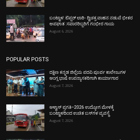
ಬಂಟ್ವಾಳ: ಟಿಪ್ಪರ್ ಲಾರಿ- ದ್ವಿಚಕ್ರ ವಾಹನ ನಡುವೆ ಭೀಕರ
ಅಪಘಾತ :ಸವಾರರಿಬ್ಬರಿಗೆ ಗಂಭೀರ ಗಾಯ
August 6, 2026
POPULAR POSTS
ದಕ್ಷಿಣ ಕನ್ನಡ ಜಿಲ್ಲೆಯ ಪದವಿ ಪೂರ್ವ ಕಾಲೇಜುಗಳ
ಆಂಗ್ಲ ಭಾಷೆ ಉಪನ್ಯಾಸಕರಿಗಾಗಿ ಕಾರ್ಯಾಗಾರ
August 7, 2026
ಆಳ್ವಾಸ್ ಪ್ರಗತಿ–2026 ಉದ್ಯೋಗ ಮೇಳಕ್ಕೆ
ಬಂಟ್ವಾಳದಿಂದ ಉಚಿತ ಬಸ್‌ಗಳ ವ್ಯವಸ್ಥೆ
August 7, 2026