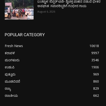
ಬಂಟ್ವಾಳ: ಟಿಪ್ಪರ್ ಲಾರಿ- ದ್ವಿಚಕ್ರ ವಾಹನ ನಡುವೆ ಭೀಕರ
ಅಪಘಾತ :ಸವಾರರಿಬ್ಬರಿಗೆ ಗಂಭೀರ ಗಾಯ
August 6, 2026
POPULAR CATEGORY
Fresh News
10618
ಕರಾವಳಿ
9997
ಮಂಗಳೂರು
3546
ಉಡುಪಿ
1906
ಪುತ್ತೂರು
969
ಮೂಡಬಿದರೆ
860
ರಾಜ್ಯ
829
ರಾಜಕೀಯ
662