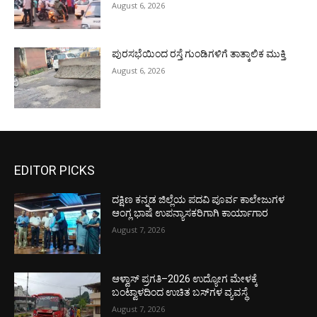
August 6, 2026
ಪುರಸಭೆಯಿಂದ ರಸ್ತೆ ಗುಂಡಿಗಳಿಗೆ ತಾತ್ಕಾಲಿಕ ಮುಕ್ತಿ
August 6, 2026
EDITOR PICKS
ದಕ್ಷಿಣ ಕನ್ನಡ ಜಿಲ್ಲೆಯ ಪದವಿ ಪೂರ್ವ ಕಾಲೇಜುಗಳ
ಆಂಗ್ಲ ಭಾಷೆ ಉಪನ್ಯಾಸಕರಿಗಾಗಿ ಕಾರ್ಯಾಗಾರ
August 7, 2026
ಆಳ್ವಾಸ್ ಪ್ರಗತಿ–2026 ಉದ್ಯೋಗ ಮೇಳಕ್ಕೆ
ಬಂಟ್ವಾಳದಿಂದ ಉಚಿತ ಬಸ್‌ಗಳ ವ್ಯವಸ್ಥೆ
August 7, 2026