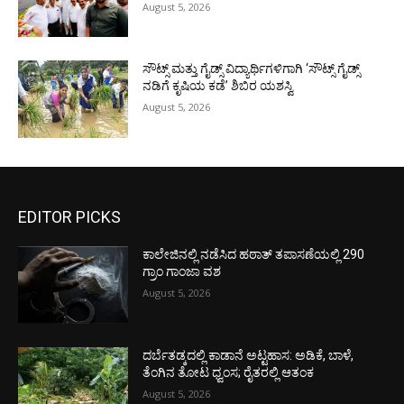
August 5, 2026
ಸೌಟ್ಸ್ ಮತ್ತು ಗೈಡ್ಸ್ ವಿದ್ಯಾರ್ಥಿಗಳಿಗಾಗಿ ‘ಸೌಟ್ಸ್ ಗೈಡ್ಸ್
ನಡಿಗೆ ಕೃಷಿಯ ಕಡೆ’ ಶಿಬಿರ ಯಶಸ್ವಿ
August 5, 2026
EDITOR PICKS
ಕಾಲೇಜಿನಲ್ಲಿ ನಡೆಸಿದ ಹಠಾತ್ ತಪಾಸಣೆಯಲ್ಲಿ 290
ಗ್ರಾಂ ಗಾಂಜಾ ವಶ
August 5, 2026
ದರ್ಬೆತಡ್ಕದಲ್ಲಿ ಕಾಡಾನೆ ಅಟ್ಟಹಾಸ: ಅಡಿಕೆ, ಬಾಳೆ,
ತೆಂಗಿನ ತೋಟ ಧ್ವಂಸ; ರೈತರಲ್ಲಿ ಆತಂಕ
August 5, 2026