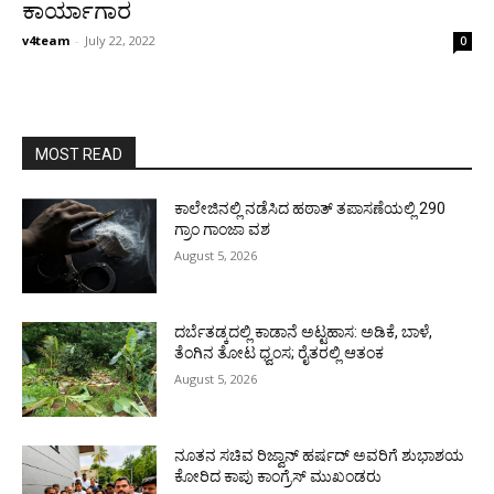
ಕಾರ್ಯಾಗಾರ
v4team
-
July 22, 2022
0
MOST READ
ಕಾಲೇಜಿನಲ್ಲಿ ನಡೆಸಿದ ಹಠಾತ್ ತಪಾಸಣೆಯಲ್ಲಿ 290
ಗ್ರಾಂ ಗಾಂಜಾ ವಶ
August 5, 2026
ದರ್ಬೆತಡ್ಕದಲ್ಲಿ ಕಾಡಾನೆ ಅಟ್ಟಹಾಸ: ಅಡಿಕೆ, ಬಾಳೆ,
ತೆಂಗಿನ ತೋಟ ಧ್ವಂಸ; ರೈತರಲ್ಲಿ ಆತಂಕ
August 5, 2026
ನೂತನ ಸಚಿವ ರಿಜ್ವಾನ್ ಹರ್ಷದ್ ಅವರಿಗೆ ಶುಭಾಶಯ
ಕೋರಿದ ಕಾಪು ಕಾಂಗ್ರೆಸ್ ಮುಖಂಡರು