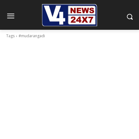
Tags
#mudarangadi