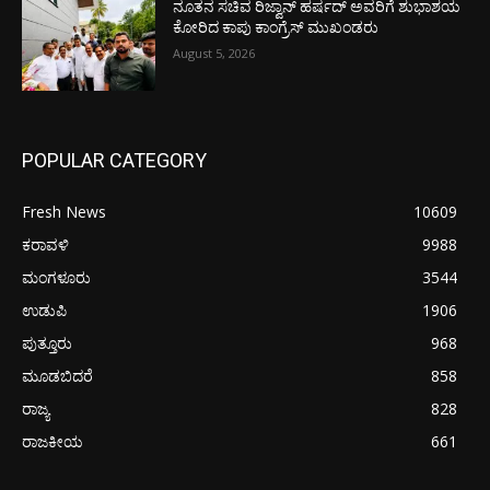
ನೂತನ ಸಚಿವ ರಿಜ್ವಾನ್ ಹರ್ಷದ್ ಅವರಿಗೆ ಶುಭಾಶಯ
ಕೋರಿದ ಕಾಪು ಕಾಂಗ್ರೆಸ್ ಮುಖಂಡರು
August 5, 2026
POPULAR CATEGORY
Fresh News
10609
ಕರಾವಳಿ
9988
ಮಂಗಳೂರು
3544
ಉಡುಪಿ
1906
ಪುತ್ತೂರು
968
ಮೂಡಬಿದರೆ
858
ರಾಜ್ಯ
828
ರಾಜಕೀಯ
661