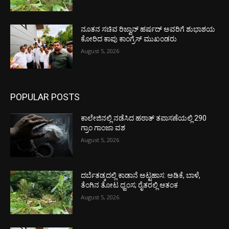
ನೂತನ ಸಚಿವ ರಿಜ್ವಾನ್ ಹರ್ಷದ್ ಅವರಿಗೆ ಶುಭಾಶಯ
ಕೋರಿದ ಕಾಪು ಕಾಂಗ್ರೆಸ್ ಮುಖಂಡರು
August 5, 2026
POPULAR POSTS
ಕಾಲೇಜಿನಲ್ಲಿ ನಡೆಸಿದ ಹಠಾತ್ ತಪಾಸಣೆಯಲ್ಲಿ 290
ಗ್ರಾಂ ಗಾಂಜಾ ವಶ
August 5, 2026
ದರ್ಬೆತಡ್ಕದಲ್ಲಿ ಕಾಡಾನೆ ಅಟ್ಟಹಾಸ: ಅಡಿಕೆ, ಬಾಳೆ,
ತೆಂಗಿನ ತೋಟ ಧ್ವಂಸ; ರೈತರಲ್ಲಿ ಆತಂಕ
August 5, 2026