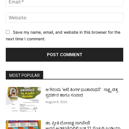
Web
Save my name, email, and website in this browser for the
next time I comment.
MOST POPULAR
ಆ.9ರಂದು ‘ಆಟಿ ತಿಂಗಳ ಭೂತಾರಾಧನೆ’ : ಸಾಕ್ಷ್ಯ ಚಿತ್ರ
ಪ್ರದರ್ಶನ ಹಾಗೂ ಸಂವಾದ
August 8, 2026
ಡಾ. ಪ್ರೀತಿ ಲೋಲಾಕ್ಷ ನಾಗವೇಣಿ
ಅವರ ಅನ್‌ಟಚೆಬಿಲಿಟಿ ಇನ್ 21 ಸೆಂಚುರಿ ಇಂಡಿಯಾ