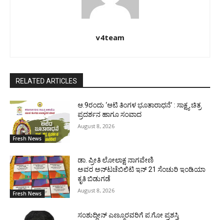
v4team
RELATED ARTICLES
ಆ.9ರಂದು ‘ಆಟಿ ತಿಂಗಳ ಭೂತಾರಾಧನೆ’ : ಸಾಕ್ಷ್ಯ ಚಿತ್ರ
ಪ್ರದರ್ಶನ ಹಾಗೂ ಸಂವಾದ
August 8, 2026
Fresh News
ಡಾ. ಪ್ರೀತಿ ಲೋಲಾಕ್ಷ ನಾಗವೇಣಿ
ಅವರ ಅನ್‌ಟಚೆಬಿಲಿಟಿ ಇನ್ 21 ಸೆಂಚುರಿ ಇಂಡಿಯಾ
ಕೃತಿ ಬಿಡುಗಡೆ
August 8, 2026
Fresh News
ಸಂಶುದ್ಧೀನ್ ಎಣ್ಮೂರವರಿಗೆ ಪ.ಗೋ ಪ್ರಶಸ್ತಿ