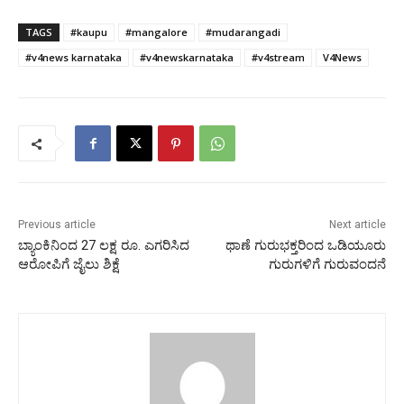
TAGS
#kaupu
#mangalore
#mudarangadi
#v4news karnataka
#v4newskarnataka
#v4stream
V4News
Previous article
Next article
ಬ್ಯಾಂಕಿನಿಂದ 27 ಲಕ್ಷ ರೂ. ಎಗರಿಸಿದ
ಥಾಣೆ ಗುರುಭಕ್ತರಿಂದ ಒಡಿಯೂರು
ಆರೋಪಿಗೆ ಜೈಲು ಶಿಕ್ಷೆ
ಗುರುಗಳಿಗೆ ಗುರುವಂದನೆ