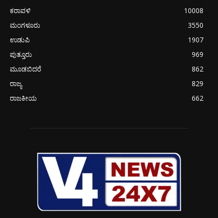
ಕರಾವಳಿ
10008
ಮಂಗಳೂರು
3550
ಉಡುಪಿ
1907
ಪುತ್ತೂರು
969
ಮೂಡಬಿದರೆ
862
ರಾಜ್ಯ
829
ರಾಜಕೀಯ
662