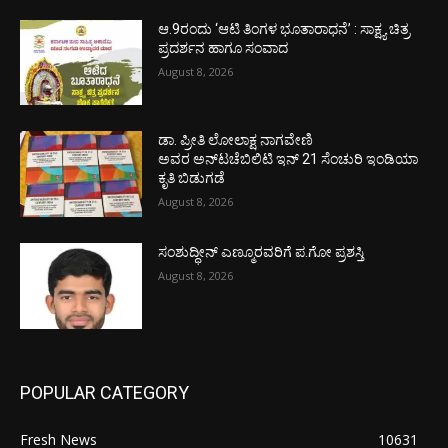
ಆ.9ರಂದು ‘ಆಟಿ ತಿಂಗಳ ಭೂತಾರಾಧನೆ’ : ಸಾಕ್ಷ್ಯ ಚಿತ್ರ
ಪ್ರದರ್ಶನ ಹಾಗೂ ಸಂವಾದ
August 8, 2026
ಡಾ. ಪ್ರೀತಿ ಲೋಲಾಕ್ಷ ನಾಗವೇಣಿ
ಅವರ ಅನ್‌ಟಚೆಬಿಲಿಟಿ ಇನ್ 21 ಸೆಂಚುರಿ ಇಂಡಿಯಾ
ಕೃತಿ ಬಿಡುಗಡೆ
August 8, 2026
ಸಂಶುದ್ಧೀನ್ ಎಣ್ಮೂರವರಿಗೆ ಪ.ಗೋ ಪ್ರಶಸ್ತಿ
August 8, 2026
POPULAR CATEGORY
Fresh News
10631