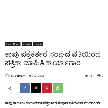
Fresh News
ಕರಾವಳಿ
ಉಡುಪಿ
ಕಾಪು ಪತ್ರಕರ್ತರ ಸಂಘದ ವತಿಯಿಂದ
ಪತ್ರಿಕಾ ಮಾಹಿತಿ ಕಾರ್ಯಾಗಾರ
By
v4team
July 22, 2022
43
0
ಕಾಪು ತಾಲೂಕು ಕಾರ್ಯನಿರತ ಪತ್ರಕರ್ತರ ಸಂಘದ ವತಿಯಿಂದ ಮುದರಂಗಡಿ