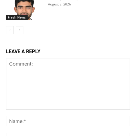
August 8, 2026
Fresh News
LEAVE A REPLY
Comment:
Na
Ema