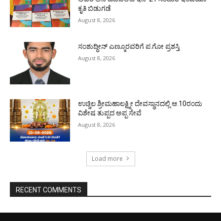
ಕೃತಿ ಬಿಡುಗಡೆ
August 8, 2026
ಸಂಶುದ್ಧೀನ್ ಎಣ್ಮೂರವರಿಗೆ ಪ.ಗೋ ಪ್ರಶಸ್ತಿ
August 8, 2026
ಉಚ್ಚಿಲ ಶ್ರೀಮಹಾಲಕ್ಷ್ಮೀ ದೇವಸ್ಥಾನದಲ್ಲಿ ಆ.10ರಂದು
ವಿಶೇಷ ತುಪ್ಪದ ಅಪ್ಪ ಸೇವೆ
August 8, 2026
Load more
RECENT COMMENTS