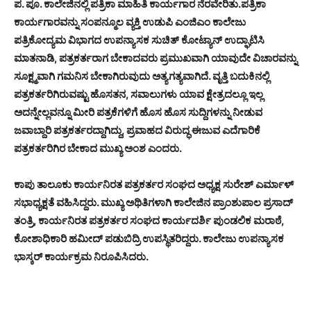
ಪ. ಪೂ. ಕಾಲೇಜಿನಲ್ಲಿ ಪತ್ರಿಕಾ ಮಾಹಿತಿ ಕಾರ್ಯಗಾರ ನೆರವೇರಿತು.ಪತ್ರಿಕಾ
ಕಾರ್ಯಗಾರವನ್ನು ಸಂಪನ್ಮೂಲ ವ್ಯಕ್ತಿ ಉಡುಪಿ ಎಂಜಿಎಂ ಕಾಲೇಜು
ಪತ್ರಿಕೋದ್ಯಮ ವಿಭಾಗದ ಉಪನ್ಯಾಸಕ ಸುಚಿತ್ ಕೋಟ್ಯಾನ್ ಉದ್ಘಾಟಿಸಿ
ಮಾತನಾಡಿ, ಪತ್ರಕರ್ತರಾಗ ಬೇಕಾದವರು ಪ್ರಮುಖವಾಗಿ ಯಾವುದೇ ವಿಚಾರವನ್ನು
ಸೂಕ್ಷ್ಮವಾಗಿ ಗಮನಿಸ ಬೇಕಾಗಿರುವುದು ಅತ್ಯಗತ್ಯವಾಗಿದೆ. ವೃತ್ತಿ ಬದುಕಿನಲ್ಲಿ
ಪತ್ರಕರ್ತರಿಗಿರುವಷ್ಟು ಹೊಸತನ, ಸವಾಲುಗಳು ಯಾವ ಕ್ಷೇತ್ರದಲ್ಲೂ ಇಲ್ಲ
ಅದನ್ನೇಲ್ಲವನ್ನೂ ಮೀರಿ ಪತ್ರಕೆಗಳಿಗೆ ಹೊಸ ಹೊಸ ಸುದ್ದಿಗಳನ್ನು ನೀಡುವ
ಜವಾಬ್ದಾರಿ ಪತ್ರಕರ್ತರದ್ದಾಗಿದ್ದು, ಪ್ರವಾಹದ ವಿರುದ್ಧ ಈಜುವ ಎದೆಗಾರಿಕೆ
ಪತ್ರಕರ್ತರಿಗಿರ ಬೇಕಾದ ಮುಖ್ಯ ಅಂಶ ಎಂದರು.
ಕಾಪು ತಾಲೂಕು ಕಾರ್ಯನಿರತ ಪತ್ರಕರ್ತರ ಸಂಘದ ಅಧ್ಯಕ್ಷ ಸುರೇಶ್ ಎರ್ಮಾಳ್
ಸಭಾಧ್ಯಕ್ಷತೆ ವಹಿಸಿದ್ದರು. ಮುಖ್ಯ ಅಥಿತಿಗಳಾಗಿ ಕಾಲೇಜಿನ ಪ್ರಾಂಶುಪಾಲ ಪ್ರಸಾದ್
ತಂತ್ರಿ, ಕಾರ್ಯನಿರತ ಪತ್ರಕರ್ತರ ಸಂಘದ ಕಾರ್ಯದರ್ಶಿ ಪುಂಡಲಿಕ ಮರಾಠೆ,
ಕೋಶಾಧಿಕಾರಿ ಹಮೀದ್ ಪಡುಬಿದ್ರಿ ಉಪಸ್ಥಿತರಿದ್ದರು. ಕಾಲೇಜು ಉಪನ್ಯಾಸಕ
ಭಾಸ್ಕರ್ ಕಾರ್ಯಕ್ರಮ ನಿರೂಪಿಸಿದರು.