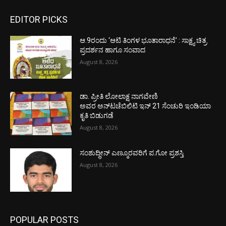
EDITOR PICKS
ಆ.9ರಂದು ‘ಆಟಿ ತಿಂಗಳ ಭೂತಾರಾಧನೆ’ : ಸಾಕ್ಷ್ಯ ಚಿತ್ರ
ಪ್ರದರ್ಶನ ಹಾಗೂ ಸಂವಾದ
August 8, 2026
ಡಾ. ಪ್ರೀತಿ ಲೋಲಾಕ್ಷ ನಾಗವೇಣಿ
ಅವರ ಅನ್‌ಟಚೆಬಿಲಿಟಿ ಇನ್ 21 ಸೆಂಚುರಿ ಇಂಡಿಯಾ
ಕೃತಿ ಬಿಡುಗಡೆ
August 8, 2026
ಸಂಶುದ್ಧೀನ್ ಎಣ್ಮೂರವರಿಗೆ ಪ.ಗೋ ಪ್ರಶಸ್ತಿ
August 8, 2026
POPULAR POSTS