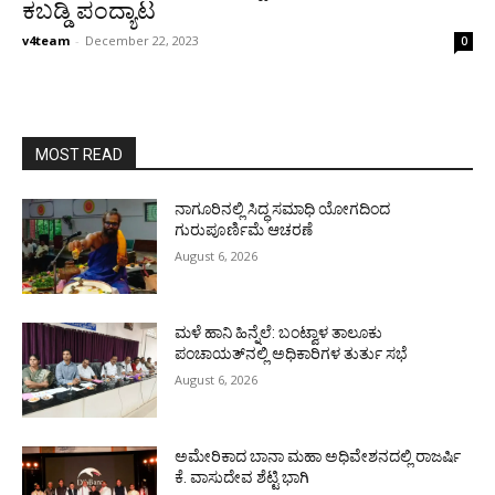
ಕಬಡ್ಡಿ ಪಂದ್ಯಾಟ
v4team
-
December 22, 2023
0
MOST READ
ನಾಗೂರಿನಲ್ಲಿ ಸಿದ್ಧ ಸಮಾಧಿ ಯೋಗದಿಂದ
ಗುರುಪೂರ್ಣಿಮೆ ಆಚರಣೆ
August 6, 2026
ಮಳೆ ಹಾನಿ ಹಿನ್ನೆಲೆ: ಬಂಟ್ವಾಳ ತಾಲೂಕು
ಪಂಚಾಯತ್‌ನಲ್ಲಿ ಅಧಿಕಾರಿಗಳ ತುರ್ತು ಸಭೆ
August 6, 2026
ಅಮೇರಿಕಾದ ಬಾನಾ ಮಹಾ ಅಧಿವೇಶನದಲ್ಲಿ ರಾಜರ್ಷಿ
ಕೆ. ವಾಸುದೇವ ಶೆಟ್ಟಿ ಭಾಗಿ