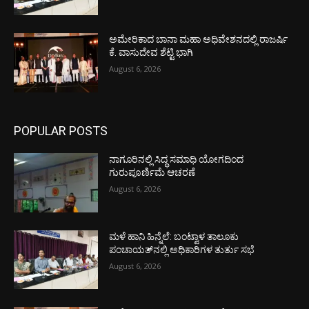
ಅಮೇರಿಕಾದ ಬಾನಾ ಮಹಾ ಅಧಿವೇಶನದಲ್ಲಿ ರಾಜರ್ಷಿ
ಕೆ. ವಾಸುದೇವ ಶೆಟ್ಟಿ ಭಾಗಿ
August 6, 2026
POPULAR POSTS
ನಾಗೂರಿನಲ್ಲಿ ಸಿದ್ಧ ಸಮಾಧಿ ಯೋಗದಿಂದ
ಗುರುಪೂರ್ಣಿಮೆ ಆಚರಣೆ
August 6, 2026
ಮಳೆ ಹಾನಿ ಹಿನ್ನೆಲೆ: ಬಂಟ್ವಾಳ ತಾಲೂಕು
ಪಂಚಾಯತ್‌ನಲ್ಲಿ ಅಧಿಕಾರಿಗಳ ತುರ್ತು ಸಭೆ
August 6, 2026