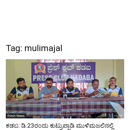
Tag:
mulimajal
Fresh News
ಕಡಬ: ಡಿ.23ರಂದು ಕುಟ್ರುಪ್ಪಾಡಿ ಮುಳಿಮಜಲಿನಲ್ಲಿ