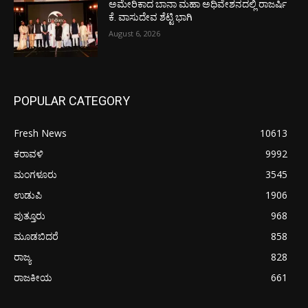
ಅಮೇರಿಕಾದ ಬಾನಾ ಮಹಾ ಅಧಿವೇಶನದಲ್ಲಿ ರಾಜರ್ಷಿ
ಕೆ. ವಾಸುದೇವ ಶೆಟ್ಟಿ ಭಾಗಿ
August 6, 2026
POPULAR CATEGORY
Fresh News
10613
ಕರಾವಳಿ
9992
ಮಂಗಳೂರು
3545
ಉಡುಪಿ
1906
ಪುತ್ತೂರು
968
ಮೂಡಬಿದರೆ
858
ರಾಜ್ಯ
828
ರಾಜಕೀಯ
661