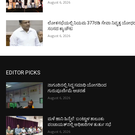
August 6, 2026
ಲೋಕಸಭೆಯಲ್ಲಿ ನಿಯಮ 377ರಡಿ ಸೇವಾ ನಿವೃತ್ತ ಯೋಧರ ಪ
ಸಂಸದ ಕ್ಯಾ.ಚೌಟ
August 6, 2026
EDITOR PICKS
ನಾಗೂರಿನಲ್ಲಿ ಸಿದ್ಧ ಸಮಾಧಿ ಯೋಗದಿಂದ
ಗುರುಪೂರ್ಣಿಮೆ ಆಚರಣೆ
August 6, 2026
ಮಳೆ ಹಾನಿ ಹಿನ್ನೆಲೆ: ಬಂಟ್ವಾಳ ತಾಲೂಕು
ಪಂಚಾಯತ್‌ನಲ್ಲಿ ಅಧಿಕಾರಿಗಳ ತುರ್ತು ಸಭೆ
August 6, 2026