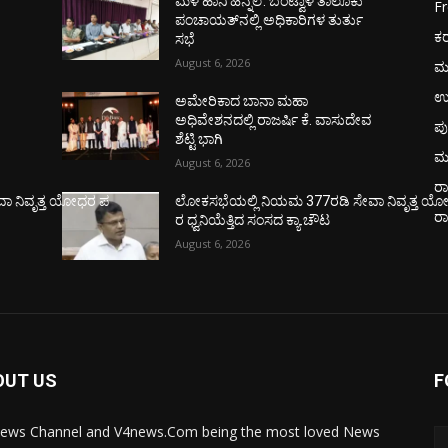
ಮಳೆ ಹಾನಿ ಹಿನ್ನೆಲೆ: ಬಂಟ್ವಾಳ ತಾಲೂಕು
F
ಪಂಚಾಯತ್‌ನಲ್ಲಿ ಅಧಿಕಾರಿಗಳ ತುರ್ತು
ಕ
ಸಭೆ
August 6, 2026
ಮ
ಉ
ಅಮೇರಿಕಾದ ಬಾನಾ ಮಹಾ
ವ
ಅಧಿವೇಶನದಲ್ಲಿ ರಾಜರ್ಷಿ ಕೆ. ವಾಸುದೇವ
ಪು
ಶೆಟ್ಟಿ ಭಾಗಿ
ಮ
August 6, 2026
ರಾ
ಾ ನಿವೃತ್ತ ಯೋಧರ ಪ
ಲೋಕಸಭೆಯಲ್ಲಿ ನಿಯಮ 377ರಡಿ ಸೇವಾ ನಿವೃತ್ತ ಯ
ರ
ರ ಧ್ವನಿಯೆತ್ತಿದ ಸಂಸದ ಕ್ಯಾ.ಚೌಟ
August 6, 2026
OUT US
F
ews Channel and V4news.Com being the most loved News