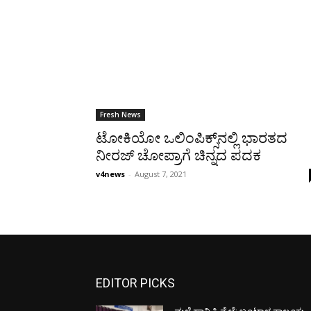
Fresh News
ಟೋಕಿಯೋ ಒಲಿಂಪಿಕ್ಸ್‌ನಲ್ಲಿ ಭಾರತದ
ನೀರಜ್ ಚೋಪ್ರಾಗೆ ಚಿನ್ನದ ಪದಕ
v4news
-
August 7, 2021
EDITOR PICKS