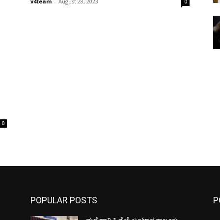
v4team
-
August 28, 2023
0
0
POPULAR POSTS
P