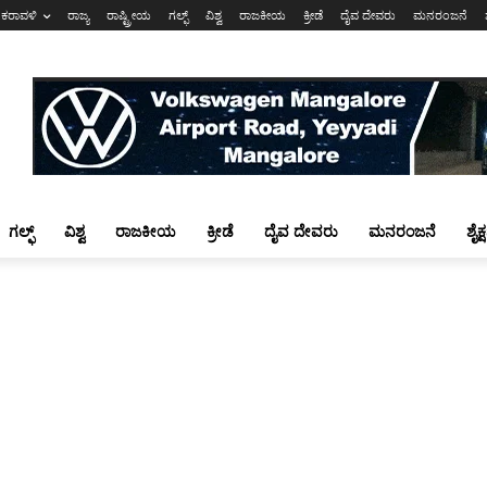
ಕರಾವಳಿ
ರಾಜ್ಯ
ರಾಷ್ಟ್ರೀಯ
ಗಲ್ಫ್
ವಿಶ್ವ
ರಾಜಕೀಯ
ಕ್ರೀಡೆ
ದೈವ ದೇವರು
ಮನರಂಜನೆ
ಗಲ್ಫ್
ವಿಶ್ವ
ರಾಜಕೀಯ
ಕ್ರೀಡೆ
ದೈವ ದೇವರು
ಮನರಂಜನೆ
ಶೈಕ