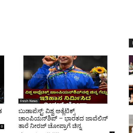
Fresh News
ತ
ಬುಡಾಪೆಸ್ಟ್: ವಿಶ್ವ ಅತ್ಲೆಟಿಕ್ಸ್
ಚಾಂಪಿಯನ್‍ಶಿಪ್ – ಭಾರತದ ಜಾವೆಲಿನ್
ತಾರೆ ನೀರಜ್ ಚೋಪ್ರಾಗೆ ಚಿನ್ನ
0