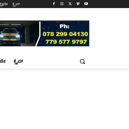
ಶೈಕ್ಷಣಿಕ
ಕ್ರೈಮ್
್ಷಣಿಕ
ಕ್ರೈಮ್