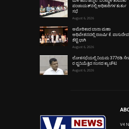
ಮಳೆ ಹಾನಿ ಹಿನ್ನೆಲೆ: ಬಂಟ್ವಾಳ ತಾಲೂಕು
ಪಂಚಾಯತ್‌ನಲ್ಲಿ ಅಧಿಕಾರಿಗಳ ತುರ್ತು
ಸಭೆ
August 6, 2026
ಅಮೇರಿಕಾದ ಬಾನಾ ಮಹಾ
ಅಧಿವೇಶನದಲ್ಲಿ ರಾಜರ್ಷಿ ಕೆ. ವಾಸುದೇ
ಶೆಟ್ಟಿ ಭಾಗಿ
August 6, 2026
ಲೋಕಸಭೆಯಲ್ಲಿ ನಿಯಮ 377ರಡಿ ಸೇವ
ರ ಧ್ವನಿಯೆತ್ತಿದ ಸಂಸದ ಕ್ಯಾ.ಚೌಟ
August 6, 2026
AB
V4 N