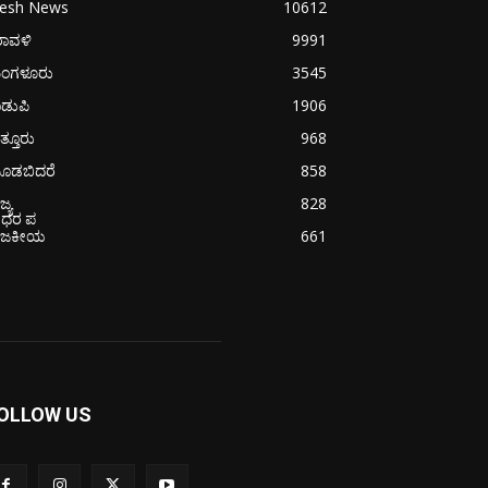
resh News
10612
ರಾವಳಿ
9991
ಂಗಳೂರು
3545
ಡುಪಿ
1906
ತ್ತೂರು
968
ೂಡಬಿದರೆ
858
ಜ್ಯ
828
ೋಧರ ಪ
ಾಜಕೀಯ
661
OLLOW US