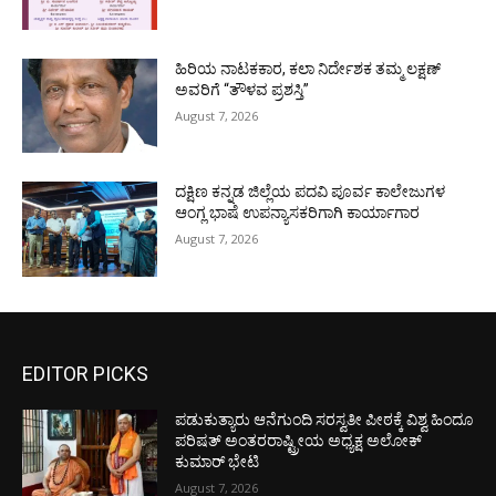
ಹಿರಿಯ ನಾಟಕಕಾರ, ಕಲಾ ನಿರ್ದೇಶಕ ತಮ್ಮ ಲಕ್ಷಣ್
ಅವರಿಗೆ “ತೌಳವ ಪ್ರಶಸ್ತಿ”
August 7, 2026
ದಕ್ಷಿಣ ಕನ್ನಡ ಜಿಲ್ಲೆಯ ಪದವಿ ಪೂರ್ವ ಕಾಲೇಜುಗಳ
ಆಂಗ್ಲ ಭಾಷೆ ಉಪನ್ಯಾಸಕರಿಗಾಗಿ ಕಾರ್ಯಾಗಾರ
August 7, 2026
EDITOR PICKS
ಪಡುಕುತ್ಯಾರು ಆನೆಗುಂದಿ ಸರಸ್ವತೀ ಪೀಠಕ್ಕೆ ವಿಶ್ವ ಹಿಂದೂ
ಪರಿಷತ್ ಅಂತರರಾಷ್ಟ್ರೀಯ ಅಧ್ಯಕ್ಷ ಅಲೋಕ್
ಕುಮಾರ್ ಭೇಟಿ
August 7, 2026