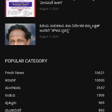
‘ವೀರಮಣಿ ಕಾಳಗ’
August 7, 2026
ಹಿರಿಯ ನಾಟಕಕಾರ, ಕಲಾ ನಿರ್ದೇಶಕ ತಮ್ಮ ಲಕ್ಷಣ್
ಅವರಿಗೆ “ತೌಳವ ಪ್ರಶಸ್ತಿ”
August 7, 2026
POPULAR CATEGORY
Fresh News
10621
ಕರಾವಳಿ
10000
ಮಂಗಳೂರು
3547
ಉಡುಪಿ
1906
ಪುತ್ತೂರು
969
ಮೂಡಬಿದರೆ
860