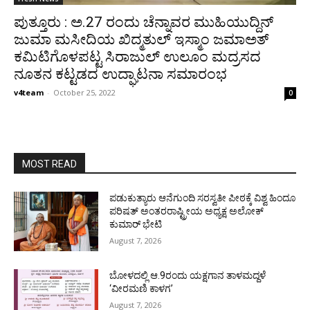
ಪುತ್ತೂರು : ಅ.27 ರಂದು ಚೆನ್ನಾವರ ಮುಹಿಯುದ್ದಿನ್
ಜುಮಾ ಮಸೀದಿಯ ಖಿದ್ಮತುಲ್ ಇಸ್ಮಾಂ ಜಮಾಅತ್
ಕಮಿಟಿಗೊಳಪಟ್ಟ ಸಿರಾಜುಲ್ ಉಲೂಂ ಮದ್ರಸದ
ನೂತನ ಕಟ್ಟಡದ ಉದ್ಘಾಟನಾ ಸಮಾರಂಭ
v4team
-
October 25, 2022
0
MOST READ
ಪಡುಕುತ್ಯಾರು ಆನೆಗುಂದಿ ಸರಸ್ವತೀ ಪೀಠಕ್ಕೆ ವಿಶ್ವ ಹಿಂದೂ
ಪರಿಷತ್ ಅಂತರರಾಷ್ಟ್ರೀಯ ಅಧ್ಯಕ್ಷ ಅಲೋಕ್
ಕುಮಾರ್ ಭೇಟಿ
August 7, 2026
ಬೋಳದಲ್ಲಿ ಆ.9ರಂದು ಯಕ್ಷಗಾನ ತಾಳಮದ್ದಳೆ
‘ವೀರಮಣಿ ಕಾಳಗ’
August 7, 2026