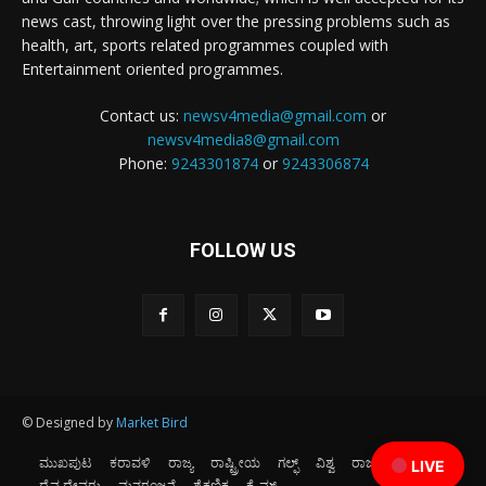
news cast, throwing light over the pressing problems such as
health, art, sports related programmes coupled with
Entertainment oriented programmes.
Contact us:
newsv4media@gmail.com
or
newsv4media8@gmail.com
Phone:
9243301874
or
9243306874
FOLLOW US
© Designed by
Market Bird
ಮುಖಪುಟ
ಕರಾವಳಿ
ರಾಜ್ಯ
ರಾಷ್ಟ್ರೀಯ
ಗಲ್ಫ್
ವಿಶ್ವ
ರಾಜಕೀಯ
ಕ್ರೀಡೆ
LIVE
ದೈವ ದೇವರು
ಮನರಂಜನೆ
ಶೈಕ್ಷಣಿಕ
ಕ್ರೈಮ್