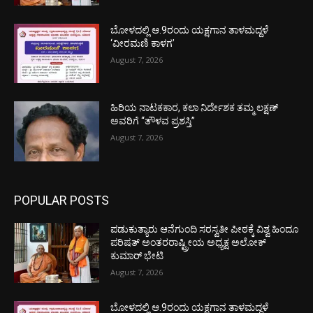
ಬೋಳದಲ್ಲಿ ಆ.9ರಂದು ಯಕ್ಷಗಾನ ತಾಳಮದ್ದಳೆ
‘ವೀರಮಣಿ ಕಾಳಗ’
August 7, 2026
ಹಿರಿಯ ನಾಟಕಕಾರ, ಕಲಾ ನಿರ್ದೇಶಕ ತಮ್ಮ ಲಕ್ಷಣ್
ಅವರಿಗೆ “ತೌಳವ ಪ್ರಶಸ್ತಿ”
August 7, 2026
POPULAR POSTS
ಪಡುಕುತ್ಯಾರು ಆನೆಗುಂದಿ ಸರಸ್ವತೀ ಪೀಠಕ್ಕೆ ವಿಶ್ವ ಹಿಂದೂ
ಪರಿಷತ್ ಅಂತರರಾಷ್ಟ್ರೀಯ ಅಧ್ಯಕ್ಷ ಅಲೋಕ್
ಕುಮಾರ್ ಭೇಟಿ
August 7, 2026
ಬೋಳದಲ್ಲಿ ಆ.9ರಂದು ಯಕ್ಷಗಾನ ತಾಳಮದ್ದಳೆ