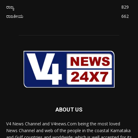
ರಾಜ್ಯ
829
ರಾಜಕೀಯ
662
ABOUT US
V4 News Channel and V4news.Com being the most loved
News Channel and web of the people in the coastal Karnataka
and Gulf countries and worldwide; which is well accepted for its