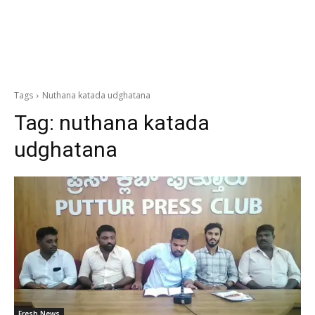
Tags
Nuthana katada udghatana
Tag:
nuthana katada
udghatana
Fresh News