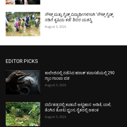
ಸೌಟ್ಸ್ ಮತ್ತು ಗೈಡ್ಸ್ ವಿದ್ಯಾರ್ಥಿಗಳಿಗಾಗಿ ‘ಸೌಟ್ಸ್ ಗೈಡ್ಸ್
ನಡಿಗೆ ಕೃಷಿಯ ಕಡೆ’ ಶಿಬಿರ ಯಶಸ್ವಿ
August 5, 2026
EDITOR PICKS
ಕಾಲೇಜಿನಲ್ಲಿ ನಡೆಸಿದ ಹಠಾತ್ ತಪಾಸಣೆಯಲ್ಲಿ 290
ಗ್ರಾಂ ಗಾಂಜಾ ವಶ
August 5, 2026
ದರ್ಬೆತಡ್ಕದಲ್ಲಿ ಕಾಡಾನೆ ಅಟ್ಟಹಾಸ: ಅಡಿಕೆ, ಬಾಳೆ,
ತೆಂಗಿನ ತೋಟ ಧ್ವಂಸ; ರೈತರಲ್ಲಿ ಆತಂಕ
August 5, 2026