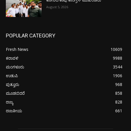
ಕೋರಿದ ಕಾಪು ಕಾಂಗ್ರೆಸ್ ಮುಖಂಡರು
August 5, 2026
POPULAR CATEGORY
Fresh News
10609
ಕರಾವಳಿ
9988
ಮಂಗಳೂರು
3544
ಉಡುಪಿ
1906
ಪುತ್ತೂರು
968
ಮೂಡಬಿದರೆ
858
ರಾಜ್ಯ
828
ರಾಜಕೀಯ
661