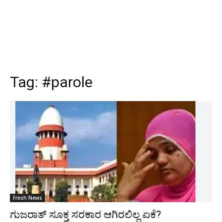
Tag:
#parole
Fresh News
ಗುಜರಾತ್ ಸೂಕ್ತ ಸರಕಾರ ಆಗಿರಲಿಲ್ಲ ಏಕೆ?