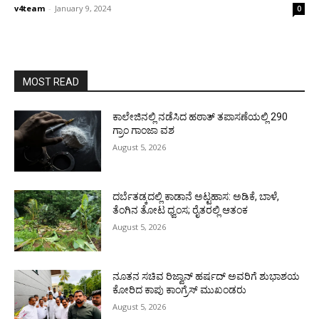
v4team
-
January 9, 2024
0
MOST READ
ಕಾಲೇಜಿನಲ್ಲಿ ನಡೆಸಿದ ಹಠಾತ್ ತಪಾಸಣೆಯಲ್ಲಿ 290
ಗ್ರಾಂ ಗಾಂಜಾ ವಶ
August 5, 2026
ದರ್ಬೆತಡ್ಕದಲ್ಲಿ ಕಾಡಾನೆ ಅಟ್ಟಹಾಸ: ಅಡಿಕೆ, ಬಾಳೆ,
ತೆಂಗಿನ ತೋಟ ಧ್ವಂಸ; ರೈತರಲ್ಲಿ ಆತಂಕ
August 5, 2026
ನೂತನ ಸಚಿವ ರಿಜ್ವಾನ್ ಹರ್ಷದ್ ಅವರಿಗೆ ಶುಭಾಶಯ
ಕೋರಿದ ಕಾಪು ಕಾಂಗ್ರೆಸ್ ಮುಖಂಡರು
August 5, 2026