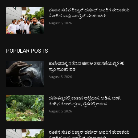
ನೂತನ ಸಚಿವ ರಿಜ್ವಾನ್ ಹರ್ಷದ್ ಅವರಿಗೆ ಶುಭಾಶಯ
ಕೋರಿದ ಕಾಪು ಕಾಂಗ್ರೆಸ್ ಮುಖಂಡರು
August 5, 2026
POPULAR POSTS
ಕಾಲೇಜಿನಲ್ಲಿ ನಡೆಸಿದ ಹಠಾತ್ ತಪಾಸಣೆಯಲ್ಲಿ 290
ಗ್ರಾಂ ಗಾಂಜಾ ವಶ
August 5, 2026
ದರ್ಬೆತಡ್ಕದಲ್ಲಿ ಕಾಡಾನೆ ಅಟ್ಟಹಾಸ: ಅಡಿಕೆ, ಬಾಳೆ,
ತೆಂಗಿನ ತೋಟ ಧ್ವಂಸ; ರೈತರಲ್ಲಿ ಆತಂಕ
August 5, 2026
ನೂತನ ಸಚಿವ ರಿಜ್ವಾನ್ ಹರ್ಷದ್ ಅವರಿಗೆ ಶುಭಾಶಯ