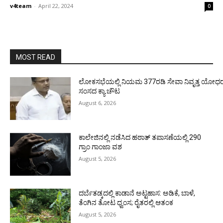
v4team
-
April 22, 2024
0
MOST READ
ಲೋಕಸಭೆಯಲ್ಲಿ ನಿಯಮ 377ರಡಿ ಸೇವಾ ನಿವೃತ್ತ ಯೋಧರ ಪ
ಸಂಸದ ಕ್ಯಾ.ಚೌಟ
August 6, 2026
ಕಾಲೇಜಿನಲ್ಲಿ ನಡೆಸಿದ ಹಠಾತ್ ತಪಾಸಣೆಯಲ್ಲಿ 290
ಗ್ರಾಂ ಗಾಂಜಾ ವಶ
August 5, 2026
ದರ್ಬೆತಡ್ಕದಲ್ಲಿ ಕಾಡಾನೆ ಅಟ್ಟಹಾಸ: ಅಡಿಕೆ, ಬಾಳೆ,
ತೆಂಗಿನ ತೋಟ ಧ್ವಂಸ; ರೈತರಲ್ಲಿ ಆತಂಕ
August 5, 2026