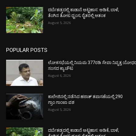
ದರ್ಬೆತಡ್ಕದಲ್ಲಿ ಕಾಡಾನೆ ಅಟ್ಟಹಾಸ: ಅಡಿಕೆ, ಬಾಳೆ,
ತೆಂಗಿನ ತೋಟ ಧ್ವಂಸ; ರೈತರಲ್ಲಿ ಆತಂಕ
August 5, 2026
POPULAR POSTS
ಲೋಕಸಭೆಯಲ್ಲಿ ನಿಯಮ 377ರಡಿ ಸೇವಾ ನಿವೃತ್ತ ಯೋಧರ ಪ
ಸಂಸದ ಕ್ಯಾ.ಚೌಟ
August 6, 2026
ಕಾಲೇಜಿನಲ್ಲಿ ನಡೆಸಿದ ಹಠಾತ್ ತಪಾಸಣೆಯಲ್ಲಿ 290
ಗ್ರಾಂ ಗಾಂಜಾ ವಶ
August 5, 2026
ದರ್ಬೆತಡ್ಕದಲ್ಲಿ ಕಾಡಾನೆ ಅಟ್ಟಹಾಸ: ಅಡಿಕೆ, ಬಾಳೆ,