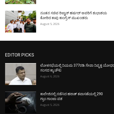
ನೂತನ ಸಚಿವ ರಿಜ್ವಾನ್ ಹರ್ಷದ್ ಅವರಿಗೆ ಶುಭಾಶಯ
ಕೋರಿದ ಕಾಪು ಕಾಂಗ್ರೆಸ್ ಮುಖಂಡರು
August 5, 2026
EDITOR PICKS
ಲೋಕಸಭೆಯಲ್ಲಿ ನಿಯಮ 377ರಡಿ ಸೇವಾ ನಿವೃತ್ತ ಯೋಧರ ಪ
ಸಂಸದ ಕ್ಯಾ.ಚೌಟ
August 6, 2026
ಕಾಲೇಜಿನಲ್ಲಿ ನಡೆಸಿದ ಹಠಾತ್ ತಪಾಸಣೆಯಲ್ಲಿ 290
ಗ್ರಾಂ ಗಾಂಜಾ ವಶ
August 5, 2026