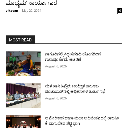
ಮಾಧ್ಯಮ’ ಕಾರ್ಯಾಗಾರ
v4team
-
May 22, 2024
0
MOST READ
ನಾಗೂರಿನಲ್ಲಿ ಸಿದ್ಧ ಸಮಾಧಿ ಯೋಗದಿಂದ
ಗುರುಪೂರ್ಣಿಮೆ ಆಚರಣೆ
August 6, 2026
ಮಳೆ ಹಾನಿ ಹಿನ್ನೆಲೆ: ಬಂಟ್ವಾಳ ತಾಲೂಕು
ಪಂಚಾಯತ್‌ನಲ್ಲಿ ಅಧಿಕಾರಿಗಳ ತುರ್ತು ಸಭೆ
August 6, 2026
ಅಮೇರಿಕಾದ ಬಾನಾ ಮಹಾ ಅಧಿವೇಶನದಲ್ಲಿ ರಾಜರ್ಷಿ
ಕೆ. ವಾಸುದೇವ ಶೆಟ್ಟಿ ಭಾಗಿ