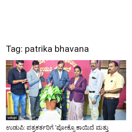
Tag:
patrika bhavana
udupi
ಉಡುಪಿ: ಪತ್ರಕರ್ತರಿಗೆ ‘ಪೋಕ್ಸೊ ಕಾಯಿದೆ ಮತ್ತು