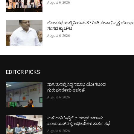
August 6, 2026
ಲೋಕಸಭೆಯಲ್ಲಿ ನಿಯಮ 377ರಡಿ ಸೇವಾ ನಿವೃತ್ತ ಯೋಧರ ಪ
ಸಂಸದ ಕ್ಯಾ.ಚೌಟ
August 6, 2026
EDITOR PICKS
ನಾಗೂರಿನಲ್ಲಿ ಸಿದ್ಧ ಸಮಾಧಿ ಯೋಗದಿಂದ
ಗುರುಪೂರ್ಣಿಮೆ ಆಚರಣೆ
August 6, 2026
ಮಳೆ ಹಾನಿ ಹಿನ್ನೆಲೆ: ಬಂಟ್ವಾಳ ತಾಲೂಕು
ಪಂಚಾಯತ್‌ನಲ್ಲಿ ಅಧಿಕಾರಿಗಳ ತುರ್ತು ಸಭೆ
August 6, 2026