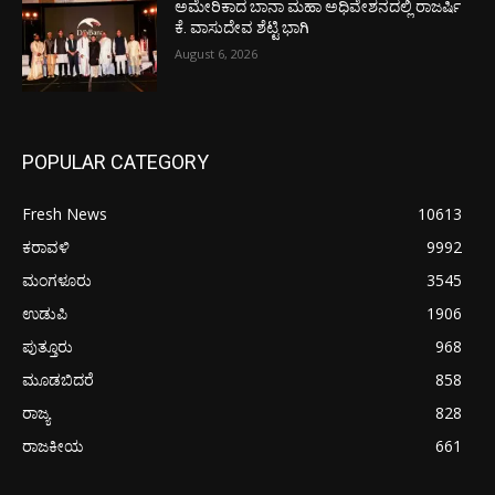
ಅಮೇರಿಕಾದ ಬಾನಾ ಮಹಾ ಅಧಿವೇಶನದಲ್ಲಿ ರಾಜರ್ಷಿ
ಕೆ. ವಾಸುದೇವ ಶೆಟ್ಟಿ ಭಾಗಿ
August 6, 2026
POPULAR CATEGORY
Fresh News
10613
ಕರಾವಳಿ
9992
ಮಂಗಳೂರು
3545
ಉಡುಪಿ
1906
ಪುತ್ತೂರು
968
ಮೂಡಬಿದರೆ
858
ರಾಜ್ಯ
828
ರಾಜಕೀಯ
661