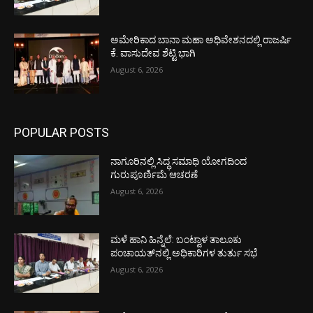
ಅಮೇರಿಕಾದ ಬಾನಾ ಮಹಾ ಅಧಿವೇಶನದಲ್ಲಿ ರಾಜರ್ಷಿ
ಕೆ. ವಾಸುದೇವ ಶೆಟ್ಟಿ ಭಾಗಿ
August 6, 2026
POPULAR POSTS
ನಾಗೂರಿನಲ್ಲಿ ಸಿದ್ಧ ಸಮಾಧಿ ಯೋಗದಿಂದ
ಗುರುಪೂರ್ಣಿಮೆ ಆಚರಣೆ
August 6, 2026
ಮಳೆ ಹಾನಿ ಹಿನ್ನೆಲೆ: ಬಂಟ್ವಾಳ ತಾಲೂಕು
ಪಂಚಾಯತ್‌ನಲ್ಲಿ ಅಧಿಕಾರಿಗಳ ತುರ್ತು ಸಭೆ
August 6, 2026