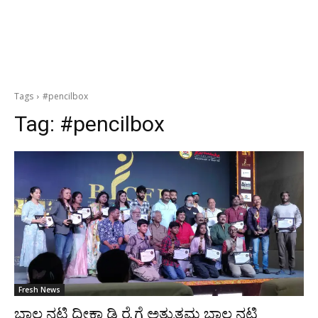
Tags
#pencilbox
Tag:
#pencilbox
Fresh News
ಬಾಲ ನಟಿ ದೀಕ್ಷಾ ಡಿ ರೈ ಗೆ ಅತ್ಯುತ್ತಮ ಬಾಲ ನಟಿ