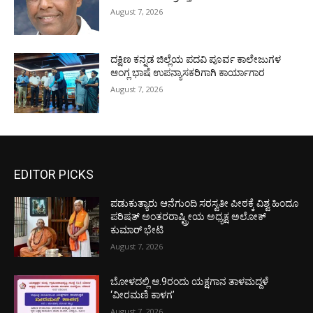
August 7, 2026
ದಕ್ಷಿಣ ಕನ್ನಡ ಜಿಲ್ಲೆಯ ಪದವಿ ಪೂರ್ವ ಕಾಲೇಜುಗಳ
ಆಂಗ್ಲ ಭಾಷೆ ಉಪನ್ಯಾಸಕರಿಗಾಗಿ ಕಾರ್ಯಾಗಾರ
August 7, 2026
EDITOR PICKS
ಪಡುಕುತ್ಯಾರು ಆನೆಗುಂದಿ ಸರಸ್ವತೀ ಪೀಠಕ್ಕೆ ವಿಶ್ವ ಹಿಂದೂ
ಪರಿಷತ್ ಅಂತರರಾಷ್ಟ್ರೀಯ ಅಧ್ಯಕ್ಷ ಅಲೋಕ್
ಕುಮಾರ್ ಭೇಟಿ
August 7, 2026
ಬೋಳದಲ್ಲಿ ಆ.9ರಂದು ಯಕ್ಷಗಾನ ತಾಳಮದ್ದಳೆ
‘ವೀರಮಣಿ ಕಾಳಗ’
August 7, 2026