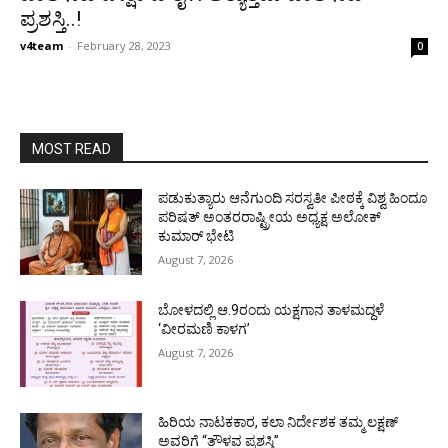
ಪ್ರಶಸ್ತಿ..!
v4team
-
February 28, 2023
0
MOST READ
ಪಡುಕುತ್ಯಾರು ಆನೆಗುಂದಿ ಸರಸ್ವತೀ ಪೀಠಕ್ಕೆ ವಿಶ್ವ ಹಿಂದೂ
ಪರಿಷತ್ ಅಂತರರಾಷ್ಟ್ರೀಯ ಅಧ್ಯಕ್ಷ ಅಲೋಕ್
ಕುಮಾರ್ ಭೇಟಿ
August 7, 2026
ಬೋಳದಲ್ಲಿ ಆ.9ರಂದು ಯಕ್ಷಗಾನ ತಾಳಮದ್ದಳೆ
‘ವೀರಮಣಿ ಕಾಳಗ’
August 7, 2026
ಹಿರಿಯ ನಾಟಕಕಾರ, ಕಲಾ ನಿರ್ದೇಶಕ ತಮ್ಮ ಲಕ್ಷಣ್
ಅವರಿಗೆ “ತೌಳವ ಪ್ರಶಸ್ತಿ”