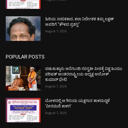
ಹಿರಿಯ ನಾಟಕಕಾರ, ಕಲಾ ನಿರ್ದೇಶಕ ತಮ್ಮ ಲಕ್ಷಣ್
ಅವರಿಗೆ “ತೌಳವ ಪ್ರಶಸ್ತಿ”
August 7, 2026
POPULAR POSTS
ಪಡುಕುತ್ಯಾರು ಆನೆಗುಂದಿ ಸರಸ್ವತೀ ಪೀಠಕ್ಕೆ ವಿಶ್ವ ಹಿಂದೂ
ಪರಿಷತ್ ಅಂತರರಾಷ್ಟ್ರೀಯ ಅಧ್ಯಕ್ಷ ಅಲೋಕ್
ಕುಮಾರ್ ಭೇಟಿ
August 7, 2026
ಬೋಳದಲ್ಲಿ ಆ.9ರಂದು ಯಕ್ಷಗಾನ ತಾಳಮದ್ದಳೆ
‘ವೀರಮಣಿ ಕಾಳಗ’
August 7, 2026