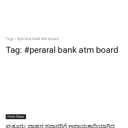
Tags
#peraral bank atm board
Tag:
#peraral bank atm board
Fresh News
ಪುತ್ತೂರು: ವಾಹನ ಸವಾರರಿಗೆ ಅಪಾಯಕಾರಿಯಾಗಿದ್ದ