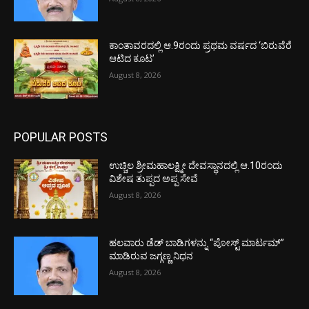
ಕಾಂತಾವರದಲ್ಲಿ ಆ.9ರಂದು ಪ್ರಥಮ ವರ್ಷದ ‘ಬಿರುವೆರೆ
ಆಟಿದ ಕೂಟ’
August 8, 2026
POPULAR POSTS
ಉಚ್ಚಿಲ ಶ್ರೀಮಹಾಲಕ್ಷ್ಮೀ ದೇವಸ್ಥಾನದಲ್ಲಿ ಆ.10ರಂದು
ವಿಶೇಷ ತುಪ್ಪದ ಅಪ್ಪ ಸೇವೆ
August 8, 2026
ಹಲವಾರು ಡೆಡ್ ಬಾಡಿಗಳನ್ನು “ಪೋಸ್ಟ್ ಮಾರ್ಟಮ್”
ಮಾಡಿರುವ ಜಗ್ಗಣ್ಣ ನಿಧನ
August 8, 2026