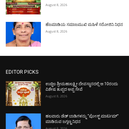
August 8, 2026
ಹೆಜಮಾಡಿಯ ಸಮಾಜಮುಖಿ ಮಹಿಳೆ ಸರೋಜಿನಿ ನಿಧನ
August 8, 2026
EDITOR PICKS
ಉಚ್ಚಿಲ ಶ್ರೀಮಹಾಲಕ್ಷ್ಮೀ ದೇವಸ್ಥಾನದಲ್ಲಿ ಆ.10ರಂದು
ವಿಶೇಷ ತುಪ್ಪದ ಅಪ್ಪ ಸೇವೆ
August 8, 2026
ಹಲವಾರು ಡೆಡ್ ಬಾಡಿಗಳನ್ನು “ಪೋಸ್ಟ್ ಮಾರ್ಟಮ್”
ಮಾಡಿರುವ ಜಗ್ಗಣ್ಣ ನಿಧನ
August 8, 2026