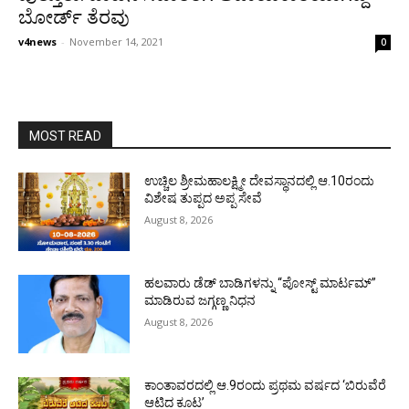
ಬೋರ್ಡ್ ತೆರವು
v4news
-
November 14, 2021
0
MOST READ
ಉಚ್ಚಿಲ ಶ್ರೀಮಹಾಲಕ್ಷ್ಮೀ ದೇವಸ್ಥಾನದಲ್ಲಿ ಆ.10ರಂದು
ವಿಶೇಷ ತುಪ್ಪದ ಅಪ್ಪ ಸೇವೆ
August 8, 2026
ಹಲವಾರು ಡೆಡ್ ಬಾಡಿಗಳನ್ನು “ಪೋಸ್ಟ್ ಮಾರ್ಟಮ್”
ಮಾಡಿರುವ ಜಗ್ಗಣ್ಣ ನಿಧನ
August 8, 2026
ಕಾಂತಾವರದಲ್ಲಿ ಆ.9ರಂದು ಪ್ರಥಮ ವರ್ಷದ ‘ಬಿರುವೆರೆ
ಆಟಿದ ಕೂಟ’