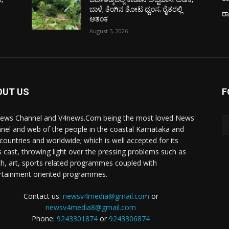
ಬಾಳೆ, ತೆಂಗಿನ ತೋಟ ಧ್ವಂಸ; ರೈತರಲ್ಲಿ
ರ
ಆತಂಕ
August 5, 2026
OUT US
F
ews Channel and V4news.Com being the most loved News
nel and web of the people in the coastal Karnataka and
 countries and worldwide; which is well accepted for its
 cast, throwing light over the pressing problems such as
th, art, sports related programmes coupled with
rtainment oriented programmes.
Contact us:
newsv4media@gmail.com
or
newsv4media8@gmail.com
Phone:
9243301874
or
9243306874