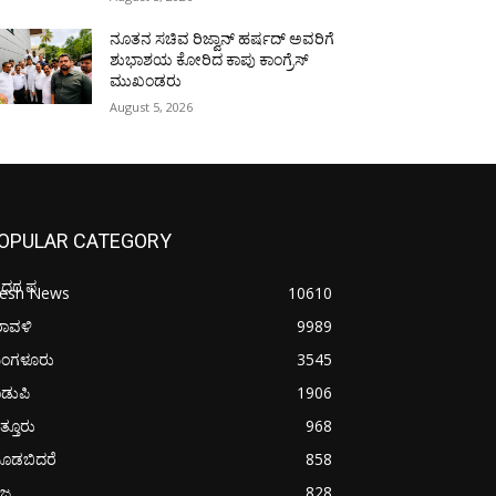
ನೂತನ ಸಚಿವ ರಿಜ್ವಾನ್ ಹರ್ಷದ್ ಅವರಿಗೆ
ಶುಭಾಶಯ ಕೋರಿದ ಕಾಪು ಕಾಂಗ್ರೆಸ್
ಮುಖಂಡರು
August 5, 2026
OPULAR CATEGORY
ೋಧರ ಪ
resh News
10610
ರಾವಳಿ
9989
ಂಗಳೂರು
3545
ಡುಪಿ
1906
ತ್ತೂರು
968
ೂಡಬಿದರೆ
858
ಜ್ಯ
828