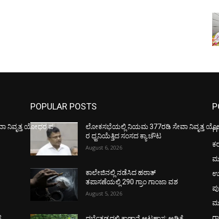
POPULAR POSTS
P
ಾ ನಿವೃತ್ತ ಯೋಧರ ಪ
ಲೋಕಸಭೆಯಲ್ಲಿ ನಿಯಮ 377ರಡಿ ಸೇವಾ ನಿವೃತ್ತ ಯ
F
ರ ಧ್ವನಿಯೆತ್ತಿದ ಸಂಸದ ಕ್ಯಾ.ಚೌಟ
ಕ
August 6, 2026
ಮ
ಉ
ಕಾಲೇಜಿನಲ್ಲಿ ನಡೆಸಿದ ಹಠಾತ್
ತಪಾಸಣೆಯಲ್ಲಿ 290 ಗ್ರಾಂ ಗಾಂಜಾ ವಶ
ಪು
August 5, 2026
ಮ
ರಾ
ೆ,
ದರ್ಬೆತಡ್ಕದಲ್ಲಿ ಕಾಡಾನೆ ಅಟ್ಟಹಾಸ: ಅಡಿಕೆ,