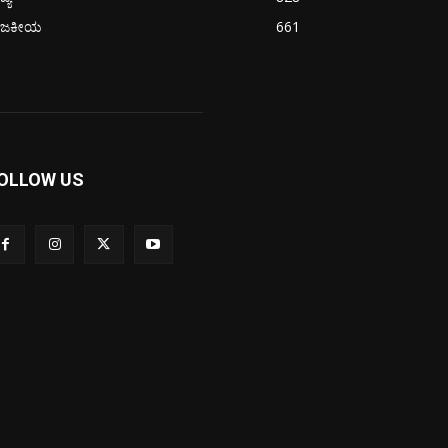
ಾಜಕೀಯ
661
OLLOW US