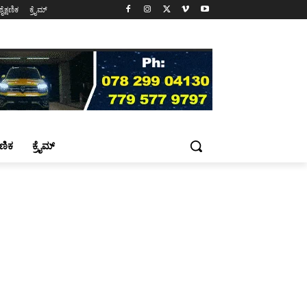
ಶೈಕ್ಷಣಿಕ
ಕ್ರೈಮ್
್ಷಣಿಕ
ಕ್ರೈಮ್