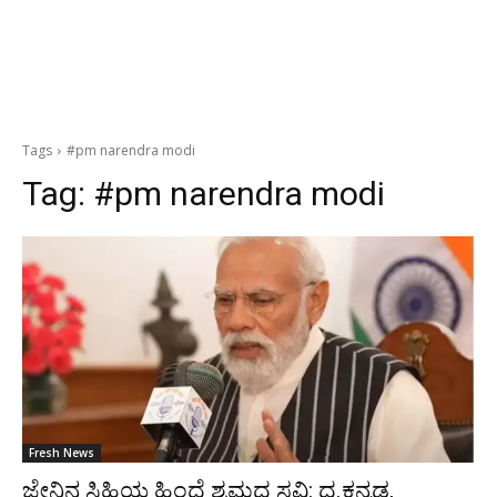
Tags
#pm narendra modi
Tag:
#pm narendra modi
Fresh News
ಜೇನಿನ ಸಿಹಿಯ ಹಿಂದೆ ಶ್ರಮದ ಸವಿ: ದ.ಕನ್ನಡ,