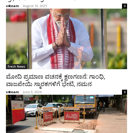
v4team
-
August 10, 2025
0
Fresh News
ಮೋದಿ ಪ್ರಮಾಣ ವಚನಕ್ಕೆ ಕ್ಷಣಗಣನೆ: ಗಾಂಧಿ,
ವಾಜಪೇಯಿ ಸ್ಮಾರಕಗಳಿಗೆ ಭೇಟಿ, ನಮನ
v4team
-
June 9, 2024
0