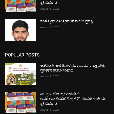
ಕೃತಿ ಬಿಡುಗಡೆ
August 8, 2026
ಸಂಶುದ್ಧೀನ್ ಎಣ್ಮೂರವರಿಗೆ ಪ.ಗೋ ಪ್ರಶಸ್ತಿ
August 8, 2026
POPULAR POSTS
ಆ.9ರಂದು ‘ಆಟಿ ತಿಂಗಳ ಭೂತಾರಾಧನೆ’ : ಸಾಕ್ಷ್ಯ ಚಿತ್ರ
ಪ್ರದರ್ಶನ ಹಾಗೂ ಸಂವಾದ
August 8, 2026
ಡಾ. ಪ್ರೀತಿ ಲೋಲಾಕ್ಷ ನಾಗವೇಣಿ
ಅವರ ಅನ್‌ಟಚೆಬಿಲಿಟಿ ಇನ್ 21 ಸೆಂಚುರಿ ಇಂಡಿಯಾ
ಕೃತಿ ಬಿಡುಗಡೆ
August 8, 2026