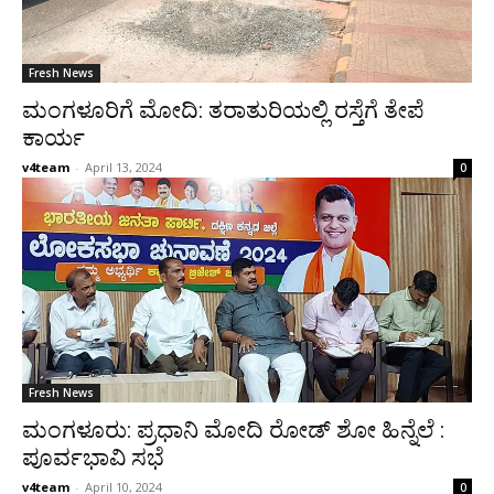
Fresh News
ಮಂಗಳೂರಿಗೆ ಮೋದಿ: ತರಾತುರಿಯಲ್ಲಿ ರಸ್ತೆಗೆ ತೇಪೆ
ಕಾರ್ಯ
v4team
-
April 13, 2024
0
Fresh News
ಮಂಗಳೂರು: ಪ್ರಧಾನಿ ಮೋದಿ ರೋಡ್ ಶೋ ಹಿನ್ನೆಲೆ :
ಪೂರ್ವಭಾವಿ ಸಭೆ
v4team
-
April 10, 2024
0