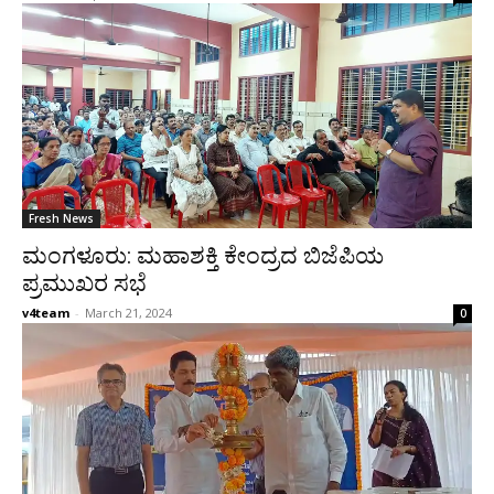
Fresh News
ಮಂಗಳೂರು: ಮಹಾಶಕ್ತಿ ಕೇಂದ್ರದ ಬಿಜೆಪಿಯ
ಪ್ರಮುಖರ ಸಭೆ
v4team
-
March 21, 2024
0