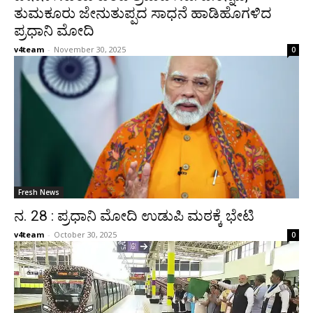
ತುಮಕೂರು ಜೇನುತುಪ್ಪದ ಸಾಧನೆ ಹಾಡಿಹೊಗಳಿದ
ಪ್ರಧಾನಿ ಮೋದಿ
v4team
-
November 30, 2025
0
Fresh News
ನ. 28 : ಪ್ರಧಾನಿ ಮೋದಿ ಉಡುಪಿ ಮಠಕ್ಕೆ ಭೇಟಿ
v4team
-
October 30, 2025
0