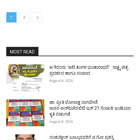
1
2
MOST READ
ಆ.9ರಂದು ‘ಆಟಿ ತಿಂಗಳ ಭೂತಾರಾಧನೆ’ : ಸಾಕ್ಷ್ಯ ಚಿತ್ರ
ಪ್ರದರ್ಶನ ಹಾಗೂ ಸಂವಾದ
August 8, 2026
ಡಾ. ಪ್ರೀತಿ ಲೋಲಾಕ್ಷ ನಾಗವೇಣಿ
ಅವರ ಅನ್‌ಟಚೆಬಿಲಿಟಿ ಇನ್ 21 ಸೆಂಚುರಿ ಇಂಡಿಯಾ
ಕೃತಿ ಬಿಡುಗಡೆ
August 8, 2026
ಸಂಶುದ್ಧೀನ್ ಎಣ್ಮೂರವರಿಗೆ ಪ.ಗೋ ಪ್ರಶಸ್ತಿ