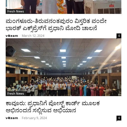
Fresh News
ಮಂಗಳೂರು-ತಿರುವನಂತಪುರಂ ವಿಸ್ತರಿತ ವಂದೇ
ಭಾರತ್ ಎಕ್ಸ್‌ಪ್ರೆಸ್‌ಗೆ ಪ್ರಧಾನಿ ಮೋದಿ ಚಾಲನೆ
v4team
-
March 12, 2024
0
Fresh News
ಕಾವೂರು: ಪ್ರಧಾನಿಗೆ ಪೋಸ್ಟ್ ಕಾರ್ಡ್ ಮೂಲಕ
ಅಭಿನಂದನೆ ಸಲ್ಲಿಸುವ ಅಭಿಯಾನ
v4team
-
February 9, 2024
0