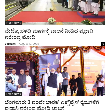
Fresh News
ಮೆಟ್ರೊ ಹಳದಿ ಮಾರ್ಗಕ್ಕೆ ಚಾಲನೆ ನೀಡಿದ ಪ್ರಧಾನಿ
ನರೇಂದ್ರ ಮೋದಿ
v4team
-
August 10, 2025
0
Fresh News
ಬೆಂಗಳೂರು:3 ವಂದೇ ಭಾರತ್ ಎಕ್ಸ್’ಪ್ರೆಸ್ ರೈಲುಗಳಿಗೆ
ಪ್ರಧಾನಿ ನರೇಂದ್ರ ಮೋದಿ ಚಾಲನೆ