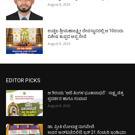
August 8, 2026
ಉಚ್ಚಿಲ ಶ್ರೀಮಹಾಲಕ್ಷ್ಮೀ ದೇವಸ್ಥಾನದಲ್ಲಿ ಆ.10ರಂದು
ವಿಶೇಷ ತುಪ್ಪದ ಅಪ್ಪ ಸೇವೆ
August 8, 2026
EDITOR PICKS
ಆ.9ರಂದು ‘ಆಟಿ ತಿಂಗಳ ಭೂತಾರಾಧನೆ’ : ಸಾಕ್ಷ್ಯ ಚಿತ್ರ
ಪ್ರದರ್ಶನ ಹಾಗೂ ಸಂವಾದ
August 8, 2026
ಡಾ. ಪ್ರೀತಿ ಲೋಲಾಕ್ಷ ನಾಗವೇಣಿ
ಅವರ ಅನ್‌ಟಚೆಬಿಲಿಟಿ ಇನ್ 21 ಸೆಂಚುರಿ ಇಂಡಿಯಾ