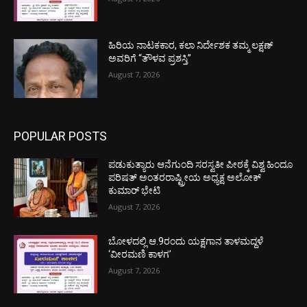
ಹಿರಿಯ ನಾಟಕಕಾರ, ಕಲಾ ನಿರ್ದೇಶಕ ತಮ್ಮ ಲಕ್ಷಣ್
ಅವರಿಗೆ “ತೌಳವ ಪ್ರಶಸ್ತಿ”
August 7, 2026
POPULAR POSTS
ಪಡುಕುತ್ಯಾರು ಆನೆಗುಂದಿ ಸರಸ್ವತೀ ಪೀಠಕ್ಕೆ ವಿಶ್ವ ಹಿಂದೂ
ಪರಿಷತ್ ಅಂತರರಾಷ್ಟ್ರೀಯ ಅಧ್ಯಕ್ಷ ಅಲೋಕ್
ಕುಮಾರ್ ಭೇಟಿ
August 7, 2026
ಬೋಳದಲ್ಲಿ ಆ.9ರಂದು ಯಕ್ಷಗಾನ ತಾಳಮದ್ದಳೆ
‘ವೀರಮಣಿ ಕಾಳಗ’
August 7, 2026