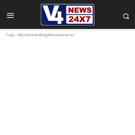
Tags
#positiveandnegativeassurances