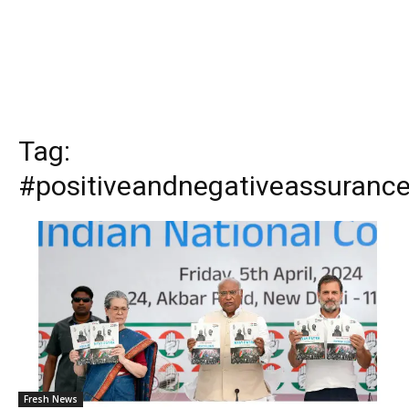
Tag:
#positiveandnegativeassuranc
Fresh News