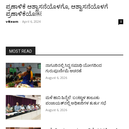
ಪ್ರಣಾಳಿಕೆ ಆಶ್ವಾಸನೆಯೊಳಗೊ, ಆಶ್ವಾಸನೆಯೊಳಗೆ
ಪ್ರಣಾಳಿಕೆಯೊ￼
v4team
-
April 6, 2024
0
MOST READ
ನಾಗೂರಿನಲ್ಲಿ ಸಿದ್ಧ ಸಮಾಧಿ ಯೋಗದಿಂದ
ಗುರುಪೂರ್ಣಿಮೆ ಆಚರಣೆ
August 6, 2026
ಮಳೆ ಹಾನಿ ಹಿನ್ನೆಲೆ: ಬಂಟ್ವಾಳ ತಾಲೂಕು
ಪಂಚಾಯತ್‌ನಲ್ಲಿ ಅಧಿಕಾರಿಗಳ ತುರ್ತು ಸಭೆ
August 6, 2026