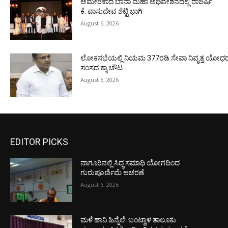
ಅಮೇರಿಕಾದ ಬಾನಾ ಮಹಾ ಅಧಿವೇಶನದಲ್ಲಿ ರಾಜರ್ಷಿ
ಕೆ. ವಾಸುದೇವ ಶೆಟ್ಟಿ ಭಾಗಿ
August 6, 2026
ಲೋಕಸಭೆಯಲ್ಲಿ ನಿಯಮ 377ರಡಿ ಸೇವಾ ನಿವೃತ್ತ ಯೋಧರ ಪ
ಸಂಸದ ಕ್ಯಾ.ಚೌಟ
August 6, 2026
EDITOR PICKS
ನಾಗೂರಿನಲ್ಲಿ ಸಿದ್ಧ ಸಮಾಧಿ ಯೋಗದಿಂದ
ಗುರುಪೂರ್ಣಿಮೆ ಆಚರಣೆ
August 6, 2026
ಮಳೆ ಹಾನಿ ಹಿನ್ನೆಲೆ: ಬಂಟ್ವಾಳ ತಾಲೂಕು