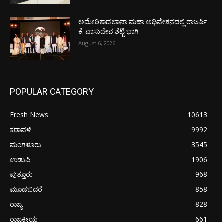
ಅಮೇರಿಕಾದ ಬಾನಾ ಮಹಾ ಅಧಿವೇಶನದಲ್ಲಿ ರಾಜರ್ಷಿ
ಕೆ. ವಾಸುದೇವ ಶೆಟ್ಟಿ ಭಾಗಿ
August 6, 2026
POPULAR CATEGORY
Fresh News
10613
ಕರಾವಳಿ
9992
ಮಂಗಳೂರು
3545
ಉಡುಪಿ
1906
ಪುತ್ತೂರು
968
ಮೂಡಬಿದರೆ
858
ರಾಜ್ಯ
828
ರಾಜಕೀಯ
661