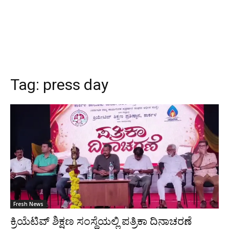
Tag:
press day
Fresh News
ಕ್ರಿಯೆಟಿವ್ ಶಿಕ್ಷಣ ಸಂಸ್ಥೆಯಲ್ಲಿ ಪತ್ರಿಕಾ ದಿನಾಚರಣೆ