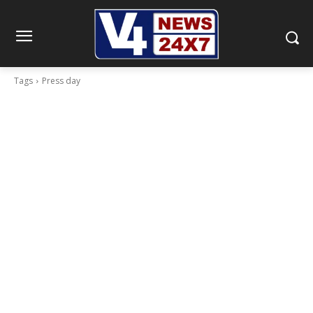
Tags
Press day