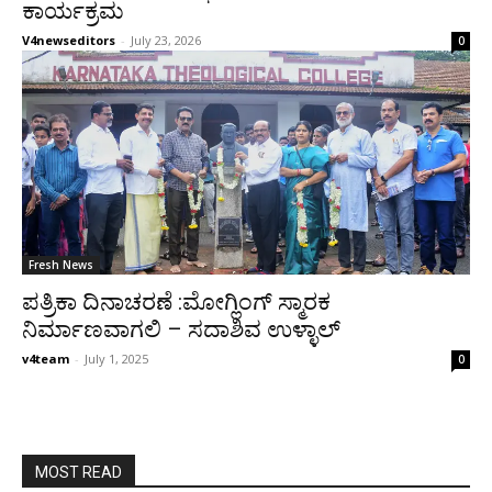
ಕಾರ್ಯಕ್ರಮ
V4newseditors
-
July 23, 2026
0
Fresh News
ಪತ್ರಿಕಾ ದಿನಾಚರಣೆ :ಮೋಗ್ಲಿಂಗ್ ಸ್ಮಾರಕ
ನಿರ್ಮಾಣವಾಗಲಿ – ಸದಾಶಿವ ಉಳ್ಳಾಲ್
v4team
-
July 1, 2025
0
MOST READ