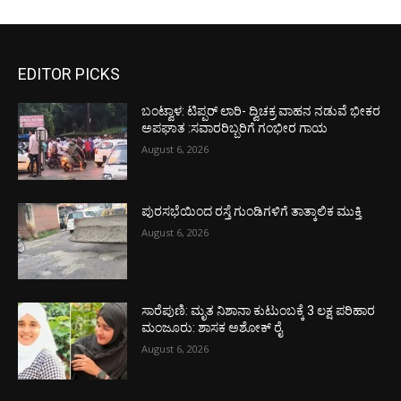
EDITOR PICKS
ಬಂಟ್ವಾಳ: ಟಿಪ್ಪರ್ ಲಾರಿ- ದ್ವಿಚಕ್ರ ವಾಹನ ನಡುವೆ ಭೀಕರ
ಅಪಘಾತ :ಸವಾರರಿಬ್ಬರಿಗೆ ಗಂಭೀರ ಗಾಯ
August 6, 2026
ಪುರಸಭೆಯಿಂದ ರಸ್ತೆ ಗುಂಡಿಗಳಿಗೆ ತಾತ್ಕಾಲಿಕ ಮುಕ್ತಿ
August 6, 2026
ಸಾರೆಪುಣಿ: ಮೃತ ನಿಶಾನಾ ಕುಟುಂಬಕ್ಕೆ 3 ಲಕ್ಷ ಪರಿಹಾರ
ಮಂಜೂರು: ಶಾಸಕ ಅಶೋಕ್ ರೈ
August 6, 2026