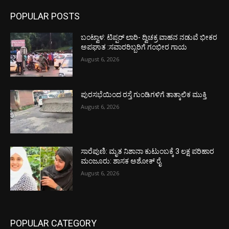
POPULAR POSTS
ಬಂಟ್ವಾಳ: ಟಿಪ್ಪರ್ ಲಾರಿ- ದ್ವಿಚಕ್ರ ವಾಹನ ನಡುವೆ ಭೀಕರ
ಅಪಘಾತ :ಸವಾರರಿಬ್ಬರಿಗೆ ಗಂಭೀರ ಗಾಯ
August 6, 2026
ಪುರಸಭೆಯಿಂದ ರಸ್ತೆ ಗುಂಡಿಗಳಿಗೆ ತಾತ್ಕಾಲಿಕ ಮುಕ್ತಿ
August 6, 2026
ಸಾರೆಪುಣಿ: ಮೃತ ನಿಶಾನಾ ಕುಟುಂಬಕ್ಕೆ 3 ಲಕ್ಷ ಪರಿಹಾರ
ಮಂಜೂರು: ಶಾಸಕ ಅಶೋಕ್ ರೈ
August 6, 2026
POPULAR CATEGORY