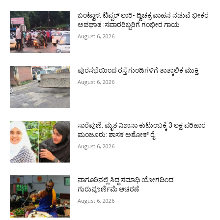
ಬಂಟ್ವಾಳ: ಟಿಪ್ಪರ್ ಲಾರಿ- ದ್ವಿಚಕ್ರ ವಾಹನ ನಡುವೆ ಭೀಕರ
ಅಪಘಾತ :ಸವಾರರಿಬ್ಬರಿಗೆ ಗಂಭೀರ ಗಾಯ
August 6, 2026
ಪುರಸಭೆಯಿಂದ ರಸ್ತೆ ಗುಂಡಿಗಳಿಗೆ ತಾತ್ಕಾಲಿಕ ಮುಕ್ತಿ
August 6, 2026
ಸಾರೆಪುಣಿ: ಮೃತ ನಿಶಾನಾ ಕುಟುಂಬಕ್ಕೆ 3 ಲಕ್ಷ ಪರಿಹಾರ
ಮಂಜೂರು: ಶಾಸಕ ಅಶೋಕ್ ರೈ
August 6, 2026
ನಾಗೂರಿನಲ್ಲಿ ಸಿದ್ಧ ಸಮಾಧಿ ಯೋಗದಿಂದ
ಗುರುಪೂರ್ಣಿಮೆ ಆಚರಣೆ
August 6, 2026