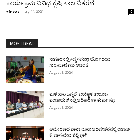
ಕಾರ್ಯಕ್ರಮ:ವಿವಿಧ ಕೃಷಿ ಸಾಲ ವಿತರಣೆ
v4news
-
July 14, 2021
0
MOST READ
ನಾಗೂರಿನಲ್ಲಿ ಸಿದ್ಧ ಸಮಾಧಿ ಯೋಗದಿಂದ
ಗುರುಪೂರ್ಣಿಮೆ ಆಚರಣೆ
August 6, 2026
ಮಳೆ ಹಾನಿ ಹಿನ್ನೆಲೆ: ಬಂಟ್ವಾಳ ತಾಲೂಕು
ಪಂಚಾಯತ್‌ನಲ್ಲಿ ಅಧಿಕಾರಿಗಳ ತುರ್ತು ಸಭೆ
August 6, 2026
ಅಮೇರಿಕಾದ ಬಾನಾ ಮಹಾ ಅಧಿವೇಶನದಲ್ಲಿ ರಾಜರ್ಷಿ
ಕೆ. ವಾಸುದೇವ ಶೆಟ್ಟಿ ಭಾಗಿ