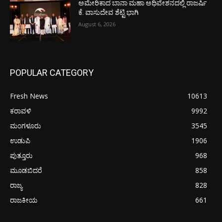
ಅಮೇರಿಕಾದ ಬಾನಾ ಮಹಾ ಅಧಿವೇಶನದಲ್ಲಿ ರಾಜರ್ಷಿ
ಕೆ. ವಾಸುದೇವ ಶೆಟ್ಟಿ ಭಾಗಿ
August 6, 2026
POPULAR CATEGORY
Fresh News
10613
ಕರಾವಳಿ
9992
ಮಂಗಳೂರು
3545
ಉಡುಪಿ
1906
ಪುತ್ತೂರು
968
ಮೂಡಬಿದರೆ
858
ರಾಜ್ಯ
828
ರಾಜಕೀಯ
661