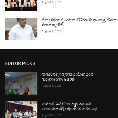
August 6, 2026
ಲೋಕಸಭೆಯಲ್ಲಿ ನಿಯಮ 377ರಡಿ ಸೇವಾ ನಿವೃತ್ತ ಯೋಧರ ಪ
ಸಂಸದ ಕ್ಯಾ.ಚೌಟ
August 6, 2026
EDITOR PICKS
ನಾಗೂರಿನಲ್ಲಿ ಸಿದ್ಧ ಸಮಾಧಿ ಯೋಗದಿಂದ
ಗುರುಪೂರ್ಣಿಮೆ ಆಚರಣೆ
August 6, 2026
ಮಳೆ ಹಾನಿ ಹಿನ್ನೆಲೆ: ಬಂಟ್ವಾಳ ತಾಲೂಕು
ಪಂಚಾಯತ್‌ನಲ್ಲಿ ಅಧಿಕಾರಿಗಳ ತುರ್ತು ಸಭೆ
August 6, 2026