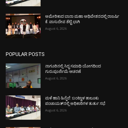
ಅಮೇರಿಕಾದ ಬಾನಾ ಮಹಾ ಅಧಿವೇಶನದಲ್ಲಿ ರಾಜರ್ಷಿ
ಕೆ. ವಾಸುದೇವ ಶೆಟ್ಟಿ ಭಾಗಿ
August 6, 2026
POPULAR POSTS
ನಾಗೂರಿನಲ್ಲಿ ಸಿದ್ಧ ಸಮಾಧಿ ಯೋಗದಿಂದ
ಗುರುಪೂರ್ಣಿಮೆ ಆಚರಣೆ
August 6, 2026
ಮಳೆ ಹಾನಿ ಹಿನ್ನೆಲೆ: ಬಂಟ್ವಾಳ ತಾಲೂಕು
ಪಂಚಾಯತ್‌ನಲ್ಲಿ ಅಧಿಕಾರಿಗಳ ತುರ್ತು ಸಭೆ
August 6, 2026