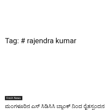
Tag:
# rajendra kumar
Fresh News
ಮಂಗಳೂರಿನ ಎಸ್‌ ಸಿಡಿಸಿಸಿ ಬ್ಯಾಂಕ್‌ ನಿಂದ ರೈತಸ್ಪಂದನ