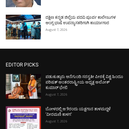
ದಕ್ಷಿಣ ಕನ್ನಡ ಜಿಲ್ಲೆಯ ಪದವಿ ಪೂರ್ವ ಕಾಲೇಜುಗಳ
ಆಂಗ್ಲ ಭಾಷೆ ಉಪನ್ಯಾಸಕರಿಗಾಗಿ ಕಾರ್ಯಾಗಾರ
August 7, 2026
EDITOR PICKS
ಪಡುಕುತ್ಯಾರು ಆನೆಗುಂದಿ ಸರಸ್ವತೀ ಪೀಠಕ್ಕೆ ವಿಶ್ವ ಹಿಂದೂ
ಪರಿಷತ್ ಅಂತರರಾಷ್ಟ್ರೀಯ ಅಧ್ಯಕ್ಷ ಅಲೋಕ್
ಕುಮಾರ್ ಭೇಟಿ
August 7, 2026
ಬೋಳದಲ್ಲಿ ಆ.9ರಂದು ಯಕ್ಷಗಾನ ತಾಳಮದ್ದಳೆ
‘ವೀರಮಣಿ ಕಾಳಗ’
August 7, 2026