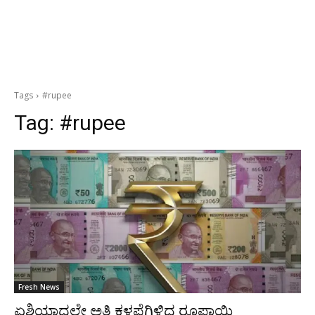
Tags
#rupee
Tag:
#rupee
Fresh News
ಏಶಿಯಾದಲ್ಲೇ ಅತಿ ಕಳಪೆಗಿಳಿದ ರೂಪಾಯಿ