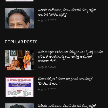
ಹಿರಿಯ ನಾಟಕಕಾರ, ಕಲಾ ನಿರ್ದೇಶಕ ತಮ್ಮ ಲಕ್ಷಣ್
ಅವರಿಗೆ “ತೌಳವ ಪ್ರಶಸ್ತಿ”
August 7, 2026
POPULAR POSTS
ಪಡುಕುತ್ಯಾರು ಆನೆಗುಂದಿ ಸರಸ್ವತೀ ಪೀಠಕ್ಕೆ ವಿಶ್ವ ಹಿಂದೂ
ಪರಿಷತ್ ಅಂತರರಾಷ್ಟ್ರೀಯ ಅಧ್ಯಕ್ಷ ಅಲೋಕ್
ಕುಮಾರ್ ಭೇಟಿ
August 7, 2026
ಬೋಳದಲ್ಲಿ ಆ.9ರಂದು ಯಕ್ಷಗಾನ ತಾಳಮದ್ದಳೆ
‘ವೀರಮಣಿ ಕಾಳಗ’
August 7, 2026
ಹಿರಿಯ ನಾಟಕಕಾರ, ಕಲಾ ನಿರ್ದೇಶಕ ತಮ್ಮ ಲಕ್ಷಣ್