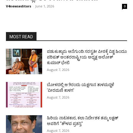
V4newseditors
-
June 1, 2026
0
MOST READ
ಪಡುಕುತ್ಯಾರು ಆನೆಗುಂದಿ ಸರಸ್ವತೀ ಪೀಠಕ್ಕೆ ವಿಶ್ವ ಹಿಂದೂ
ಪರಿಷತ್ ಅಂತರರಾಷ್ಟ್ರೀಯ ಅಧ್ಯಕ್ಷ ಅಲೋಕ್
ಕುಮಾರ್ ಭೇಟಿ
August 7, 2026
ಬೋಳದಲ್ಲಿ ಆ.9ರಂದು ಯಕ್ಷಗಾನ ತಾಳಮದ್ದಳೆ
‘ವೀರಮಣಿ ಕಾಳಗ’
August 7, 2026
ಹಿರಿಯ ನಾಟಕಕಾರ, ಕಲಾ ನಿರ್ದೇಶಕ ತಮ್ಮ ಲಕ್ಷಣ್
ಅವರಿಗೆ “ತೌಳವ ಪ್ರಶಸ್ತಿ”
August 7, 2026