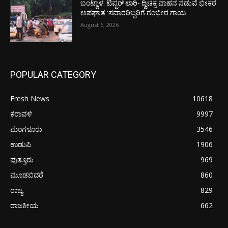
ಬಂಟ್ವಾಳ: ಟಿಪ್ಪರ್ ಲಾರಿ- ದ್ವಿಚಕ್ರ ವಾಹನ ನಡುವೆ ಭೀಕರ
ಅಪಘಾತ :ಸವಾರರಿಬ್ಬರಿಗೆ ಗಂಭೀರ ಗಾಯ
August 6, 2026
POPULAR CATEGORY
Fresh News
10618
ಕರಾವಳಿ
9997
ಮಂಗಳೂರು
3546
ಉಡುಪಿ
1906
ಪುತ್ತೂರು
969
ಮೂಡಬಿದರೆ
860
ರಾಜ್ಯ
829
ರಾಜಕೀಯ
662