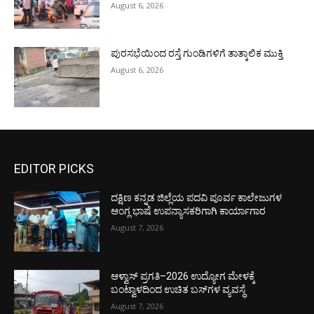
August 6, 2026
ಪುರಸಭೆಯಿಂದ ರಸ್ತೆ ಗುಂಡಿಗಳಿಗೆ ತಾತ್ಕಾಲಿಕ ಮುಕ್ತಿ
August 6, 2026
EDITOR PICKS
ದಕ್ಷಿಣ ಕನ್ನಡ ಜಿಲ್ಲೆಯ ಪದವಿ ಪೂರ್ವ ಕಾಲೇಜುಗಳ
ಆಂಗ್ಲ ಭಾಷೆ ಉಪನ್ಯಾಸಕರಿಗಾಗಿ ಕಾರ್ಯಾಗಾರ
August 7, 2026
ಆಳ್ವಾಸ್ ಪ್ರಗತಿ–2026 ಉದ್ಯೋಗ ಮೇಳಕ್ಕೆ
ಬಂಟ್ವಾಳದಿಂದ ಉಚಿತ ಬಸ್‌ಗಳ ವ್ಯವಸ್ಥೆ
August 7, 2026