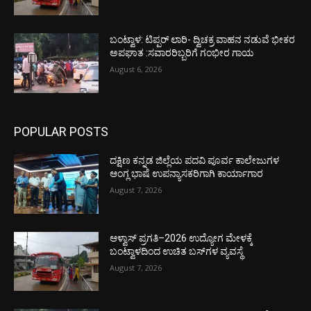
ಬಂಟ್ವಾಳ: ಟಿಪ್ಪರ್ ಲಾರಿ- ದ್ವಿಚಕ್ರ ವಾಹನ ನಡುವೆ ಭೀಕರ
ಅಪಘಾತ :ಸವಾರರಿಬ್ಬರಿಗೆ ಗಂಭೀರ ಗಾಯ
August 6, 2026
POPULAR POSTS
ದಕ್ಷಿಣ ಕನ್ನಡ ಜಿಲ್ಲೆಯ ಪದವಿ ಪೂರ್ವ ಕಾಲೇಜುಗಳ
ಆಂಗ್ಲ ಭಾಷೆ ಉಪನ್ಯಾಸಕರಿಗಾಗಿ ಕಾರ್ಯಾಗಾರ
August 7, 2026
ಆಳ್ವಾಸ್ ಪ್ರಗತಿ–2026 ಉದ್ಯೋಗ ಮೇಳಕ್ಕೆ
ಬಂಟ್ವಾಳದಿಂದ ಉಚಿತ ಬಸ್‌ಗಳ ವ್ಯವಸ್ಥೆ
August 7, 2026