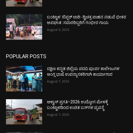
ಬಂಟ್ವಾಳ: ಟಿಪ್ಪರ್ ಲಾರಿ- ದ್ವಿಚಕ್ರ ವಾಹನ ನಡುವೆ ಭೀಕರ
ಅಪಘಾತ :ಸವಾರರಿಬ್ಬರಿಗೆ ಗಂಭೀರ ಗಾಯ
August 6, 2026
POPULAR POSTS
ದಕ್ಷಿಣ ಕನ್ನಡ ಜಿಲ್ಲೆಯ ಪದವಿ ಪೂರ್ವ ಕಾಲೇಜುಗಳ
ಆಂಗ್ಲ ಭಾಷೆ ಉಪನ್ಯಾಸಕರಿಗಾಗಿ ಕಾರ್ಯಾಗಾರ
August 7, 2026
ಆಳ್ವಾಸ್ ಪ್ರಗತಿ–2026 ಉದ್ಯೋಗ ಮೇಳಕ್ಕೆ
ಬಂಟ್ವಾಳದಿಂದ ಉಚಿತ ಬಸ್‌ಗಳ ವ್ಯವಸ್ಥೆ
August 7, 2026