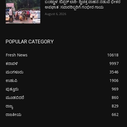
ಬಂಟ್ವಾಳ: ಟಿಪ್ಪರ್ ಲಾರಿ- ದ್ವಿಚಕ್ರ ವಾಹನ ನಡುವೆ ಭೀಕರ
ಅಪಘಾತ :ಸವಾರರಿಬ್ಬರಿಗೆ ಗಂಭೀರ ಗಾಯ
August 6, 2026
POPULAR CATEGORY
Fresh News
10618
ಕರಾವಳಿ
9997
ಮಂಗಳೂರು
3546
ಉಡುಪಿ
1906
ಪುತ್ತೂರು
969
ಮೂಡಬಿದರೆ
860
ರಾಜ್ಯ
829
ರಾಜಕೀಯ
662