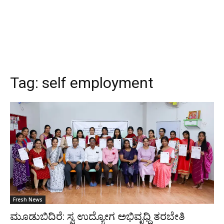
Tag:
self employment
Fresh News
ಮೂಡುಬಿದಿರೆ: ಸ್ವ ಉದ್ಯೋಗ ಅಭಿವೃಧ್ಧಿ ತರಬೇತಿ