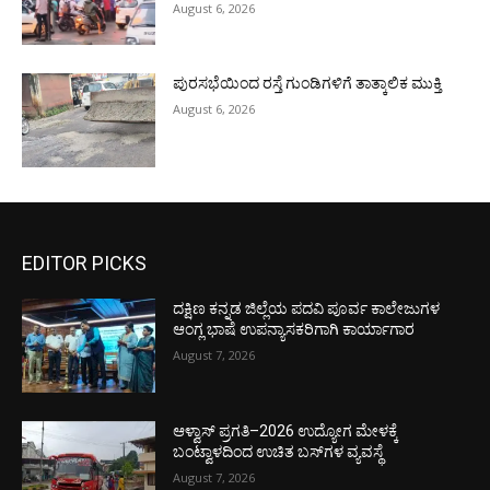
August 6, 2026
ಪುರಸಭೆಯಿಂದ ರಸ್ತೆ ಗುಂಡಿಗಳಿಗೆ ತಾತ್ಕಾಲಿಕ ಮುಕ್ತಿ
August 6, 2026
EDITOR PICKS
ದಕ್ಷಿಣ ಕನ್ನಡ ಜಿಲ್ಲೆಯ ಪದವಿ ಪೂರ್ವ ಕಾಲೇಜುಗಳ
ಆಂಗ್ಲ ಭಾಷೆ ಉಪನ್ಯಾಸಕರಿಗಾಗಿ ಕಾರ್ಯಾಗಾರ
August 7, 2026
ಆಳ್ವಾಸ್ ಪ್ರಗತಿ–2026 ಉದ್ಯೋಗ ಮೇಳಕ್ಕೆ
ಬಂಟ್ವಾಳದಿಂದ ಉಚಿತ ಬಸ್‌ಗಳ ವ್ಯವಸ್ಥೆ
August 7, 2026