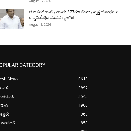
August 6, 2026
ಲೋಕಸಭೆಯಲ್ಲಿ ನಿಯಮ 377ರಡಿ ಸೇವಾ ನಿವೃತ್ತ ಯೋಧರ ಪ
ರ ಧ್ವನಿಯೆತ್ತಿದ ಸಂಸದ ಕ್ಯಾ.ಚೌಟ
August 6, 2026
OPULAR CATEGORY
resh News
10613
ರಾವಳಿ
9992
ಂಗಳೂರು
3545
ಡುಪಿ
1906
ತ್ತೂರು
968
ೂಡಬಿದರೆ
858