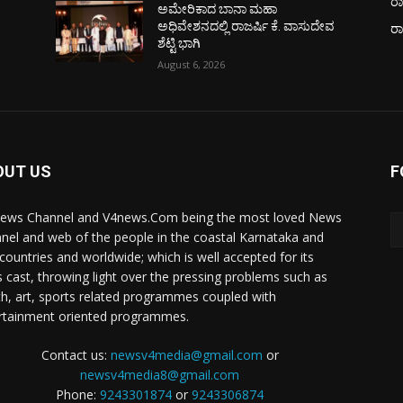
ರಾ
ಅಮೇರಿಕಾದ ಬಾನಾ ಮಹಾ
ವ
ಅಧಿವೇಶನದಲ್ಲಿ ರಾಜರ್ಷಿ ಕೆ. ವಾಸುದೇವ
ರ
ಶೆಟ್ಟಿ ಭಾಗಿ
August 6, 2026
OUT US
F
ews Channel and V4news.Com being the most loved News
nel and web of the people in the coastal Karnataka and
 countries and worldwide; which is well accepted for its
 cast, throwing light over the pressing problems such as
th, art, sports related programmes coupled with
rtainment oriented programmes.
Contact us:
newsv4media@gmail.com
or
newsv4media8@gmail.com
Phone:
9243301874
or
9243306874