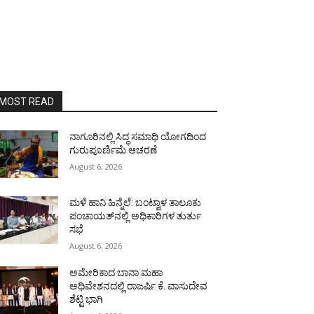
MOST READ
ನಾಗೂರಿನಲ್ಲಿ ಸಿದ್ಧ ಸಮಾಧಿ ಯೋಗದಿಂದ
ಗುರುಪೂರ್ಣಿಮೆ ಆಚರಣೆ
August 6, 2026
ಮಳೆ ಹಾನಿ ಹಿನ್ನೆಲೆ: ಬಂಟ್ವಾಳ ತಾಲೂಕು
ಪಂಚಾಯತ್‌ನಲ್ಲಿ ಅಧಿಕಾರಿಗಳ ತುರ್ತು
ಸಭೆ
August 6, 2026
ಅಮೇರಿಕಾದ ಬಾನಾ ಮಹಾ
ಅಧಿವೇಶನದಲ್ಲಿ ರಾಜರ್ಷಿ ಕೆ. ವಾಸುದೇವ
ಶೆಟ್ಟಿ ಭಾಗಿ