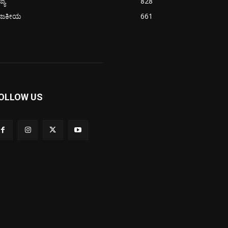
ಜ್ಯ
828
ಾಜಕೀಯ
661
OLLOW US