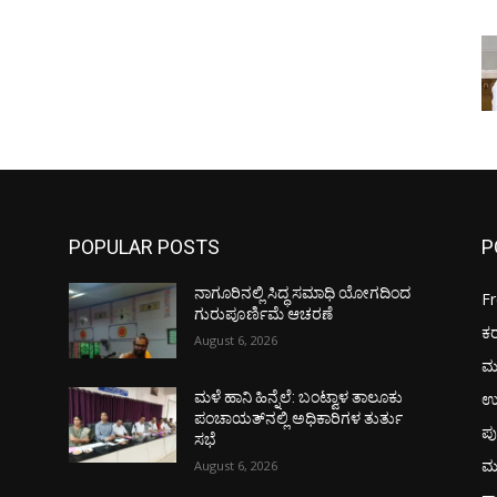
POPULAR POSTS
P
ನಾಗೂರಿನಲ್ಲಿ ಸಿದ್ಧ ಸಮಾಧಿ ಯೋಗದಿಂದ
F
ಗುರುಪೂರ್ಣಿಮೆ ಆಚರಣೆ
ಕ
August 6, 2026
ಮ
ಉ
ಮಳೆ ಹಾನಿ ಹಿನ್ನೆಲೆ: ಬಂಟ್ವಾಳ ತಾಲೂಕು
ಪಂಚಾಯತ್‌ನಲ್ಲಿ ಅಧಿಕಾರಿಗಳ ತುರ್ತು
ಪು
ಸಭೆ
ಮ
August 6, 2026