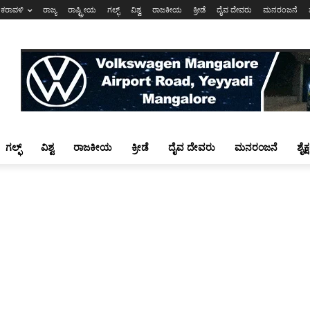
ಕರಾವಳಿ
ರಾಜ್ಯ
ರಾಷ್ಟ್ರೀಯ
ಗಲ್ಫ್
ವಿಶ್ವ
ರಾಜಕೀಯ
ಕ್ರೀಡೆ
ದೈವ ದೇವರು
ಮನರಂಜನೆ
ಗಲ್ಫ್
ವಿಶ್ವ
ರಾಜಕೀಯ
ಕ್ರೀಡೆ
ದೈವ ದೇವರು
ಮನರಂಜನೆ
ಶೈಕ