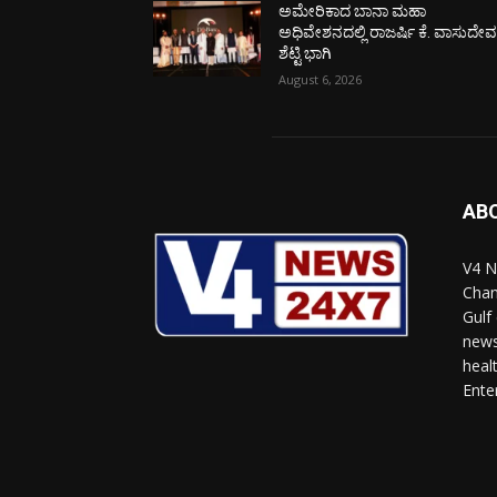
ಅಮೇರಿಕಾದ ಬಾನಾ ಮಹಾ
ಅಧಿವೇಶನದಲ್ಲಿ ರಾಜರ್ಷಿ ಕೆ. ವಾಸುದೇ
ಶೆಟ್ಟಿ ಭಾಗಿ
August 6, 2026
AB
V4 N
Chan
Gulf
news
heal
Ente