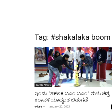
Tag:
#shakalaka boom 
Fresh News
ಇಂದು “ಶಕಲಕ ಬೂಂ ಬೂಂ” ತುಳು ಚಿತ್ರ
ಕರಾವಳಿಯಾದ್ಯಂತ ಬಿಡುಗಡೆ
v4team
-
January 20, 2023