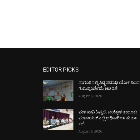
EDITOR PICKS
ನಾಗೂರಿನಲ್ಲಿ ಸಿದ್ಧ ಸಮಾಧಿ ಯೋಗದಿಂದ
ಗುರುಪೂರ್ಣಿಮೆ ಆಚರಣೆ
August 6, 2026
ಮಳೆ ಹಾನಿ ಹಿನ್ನೆಲೆ: ಬಂಟ್ವಾಳ ತಾಲೂಕು
ಪಂಚಾಯತ್‌ನಲ್ಲಿ ಅಧಿಕಾರಿಗಳ ತುರ್ತು
ಸಭೆ
August 6, 2026