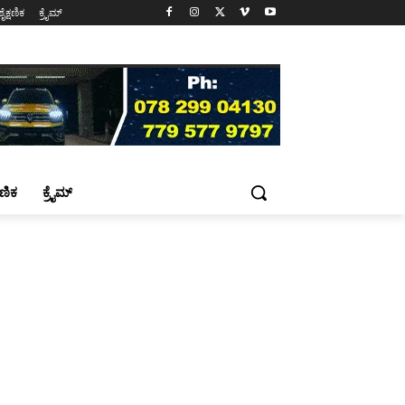
ಶೈಕ್ಷಣಿಕ
ಕ್ರೈಮ್
್ಷಣಿಕ
ಕ್ರೈಮ್