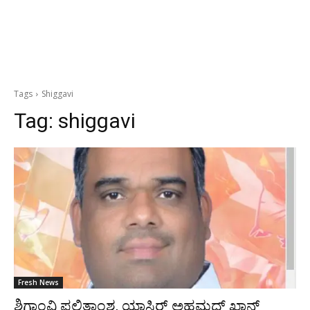
Tags
Shiggavi
Tag:
shiggavi
Fresh News
ಶಿಗ್ಗಾಂವಿ ಫಲಿತಾಂಶ, ಯಾಸಿರ್ ಅಹಮದ್​ ಖಾನ್​