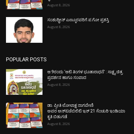
August 8, 2026
ಸಂಶುದ್ಧೀನ್ ಎಣ್ಮೂರವರಿಗೆ ಪ.ಗೋ ಪ್ರಶಸ್ತಿ
August 8, 2026
POPULAR POSTS
ಆ.9ರಂದು ‘ಆಟಿ ತಿಂಗಳ ಭೂತಾರಾಧನೆ’ : ಸಾಕ್ಷ್ಯ ಚಿತ್ರ
ಪ್ರದರ್ಶನ ಹಾಗೂ ಸಂವಾದ
August 8, 2026
ಡಾ. ಪ್ರೀತಿ ಲೋಲಾಕ್ಷ ನಾಗವೇಣಿ
ಅವರ ಅನ್‌ಟಚೆಬಿಲಿಟಿ ಇನ್ 21 ಸೆಂಚುರಿ ಇಂಡಿಯಾ
ಕೃತಿ ಬಿಡುಗಡೆ
August 8, 2026