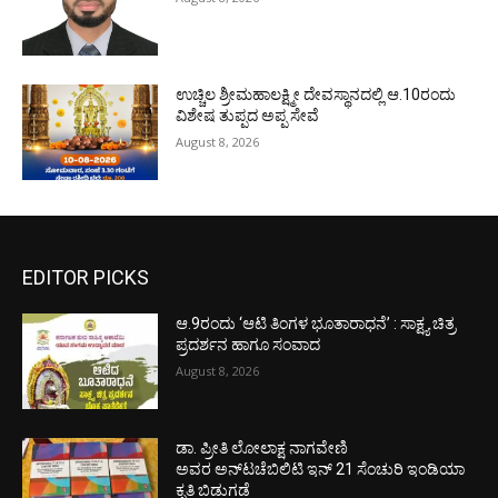
ಉಚ್ಚಿಲ ಶ್ರೀಮಹಾಲಕ್ಷ್ಮೀ ದೇವಸ್ಥಾನದಲ್ಲಿ ಆ.10ರಂದು
ವಿಶೇಷ ತುಪ್ಪದ ಅಪ್ಪ ಸೇವೆ
August 8, 2026
EDITOR PICKS
ಆ.9ರಂದು ‘ಆಟಿ ತಿಂಗಳ ಭೂತಾರಾಧನೆ’ : ಸಾಕ್ಷ್ಯ ಚಿತ್ರ
ಪ್ರದರ್ಶನ ಹಾಗೂ ಸಂವಾದ
August 8, 2026
ಡಾ. ಪ್ರೀತಿ ಲೋಲಾಕ್ಷ ನಾಗವೇಣಿ
ಅವರ ಅನ್‌ಟಚೆಬಿಲಿಟಿ ಇನ್ 21 ಸೆಂಚುರಿ ಇಂಡಿಯಾ
ಕೃತಿ ಬಿಡುಗಡೆ