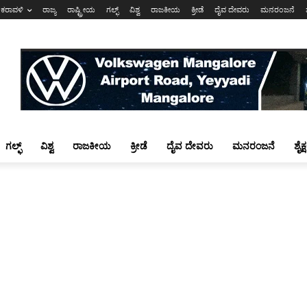
ಕರಾವಳಿ
ರಾಜ್ಯ
ರಾಷ್ಟ್ರೀಯ
ಗಲ್ಫ್
ವಿಶ್ವ
ರಾಜಕೀಯ
ಕ್ರೀಡೆ
ದೈವ ದೇವರು
ಮನರಂಜನೆ
ಗಲ್ಫ್
ವಿಶ್ವ
ರಾಜಕೀಯ
ಕ್ರೀಡೆ
ದೈವ ದೇವರು
ಮನರಂಜನೆ
ಶೈಕ