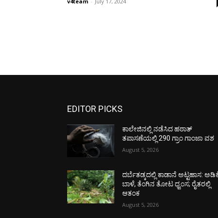
v4team
-
July 17, 2024
EDITOR PICKS
ಕಾಲೇಜಿನಲ್ಲಿ ನಡೆಸಿದ ಹಠಾತ್
ತಪಾಸಣೆಯಲ್ಲಿ 290 ಗ್ರಾಂ ಗಾಂಜಾ ವಶ
August 5, 2026
ದರ್ಬೆತಡ್ಕದಲ್ಲಿ ಕಾಡಾನೆ ಅಟ್ಟಹಾಸ: ಅಡಿಕ
ಬಾಳೆ, ತೆಂಗಿನ ತೋಟ ಧ್ವಂಸ; ರೈತರಲ್ಲಿ
ಆತಂಕ
August 5, 2026