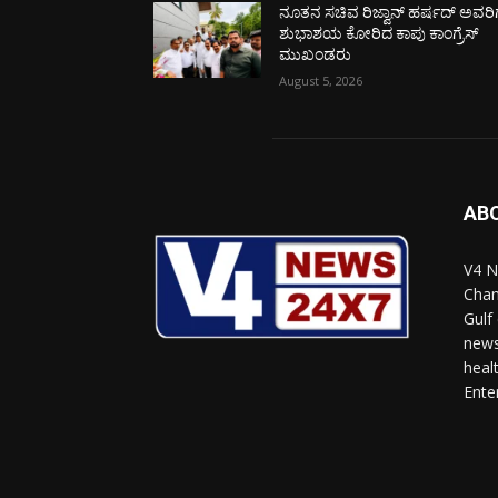
ನೂತನ ಸಚಿವ ರಿಜ್ವಾನ್ ಹರ್ಷದ್ ಅವರಿಗ
ಶುಭಾಶಯ ಕೋರಿದ ಕಾಪು ಕಾಂಗ್ರೆಸ್
ಮುಖಂಡರು
August 5, 2026
AB
V4 N
Chan
Gulf
news
heal
Ente