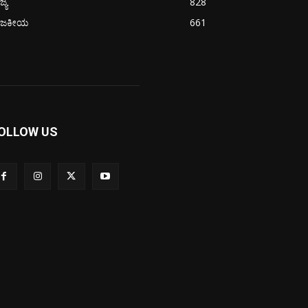
ಜ್ಯ
828
ಾಜಕೀಯ
661
OLLOW US