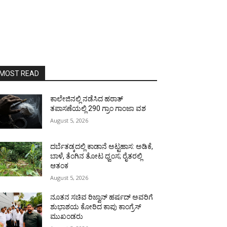
MOST READ
ಕಾಲೇಜಿನಲ್ಲಿ ನಡೆಸಿದ ಹಠಾತ್
ತಪಾಸಣೆಯಲ್ಲಿ 290 ಗ್ರಾಂ ಗಾಂಜಾ ವಶ
August 5, 2026
ದರ್ಬೆತಡ್ಕದಲ್ಲಿ ಕಾಡಾನೆ ಅಟ್ಟಹಾಸ: ಅಡಿಕೆ,
ಬಾಳೆ, ತೆಂಗಿನ ತೋಟ ಧ್ವಂಸ; ರೈತರಲ್ಲಿ
ಆತಂಕ
August 5, 2026
ನೂತನ ಸಚಿವ ರಿಜ್ವಾನ್ ಹರ್ಷದ್ ಅವರಿಗೆ
ಶುಭಾಶಯ ಕೋರಿದ ಕಾಪು ಕಾಂಗ್ರೆಸ್
ಮುಖಂಡರು