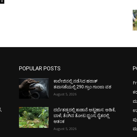
0
POPULAR POSTS
P
ಕಾಲೇಜಿನಲ್ಲಿ ನಡೆಸಿದ ಹಠಾತ್
F
ತಪಾಸಣೆಯಲ್ಲಿ 290 ಗ್ರಾಂ ಗಾಂಜಾ ವಶ
ಕ
August 5, 2026
ಮ
ಉ
ೆ,
ದರ್ಬೆತಡ್ಕದಲ್ಲಿ ಕಾಡಾನೆ ಅಟ್ಟಹಾಸ: ಅಡಿಕೆ,
ಬಾಳೆ, ತೆಂಗಿನ ತೋಟ ಧ್ವಂಸ; ರೈತರಲ್ಲಿ
ಪು
ಆತಂಕ
ಮ
August 5, 2026