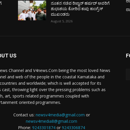
ರಾ
ೆ
ನೂತನ ಸಚಿವ ರಿಜ್ವಾನ್ ಹರ್ಷದ್ ಅವರಿಗೆ
ಶುಭಾಶಯ ಕೋರಿದ ಕಾಪು ಕಾಂಗ್ರೆಸ್
ರ
ಮುಖಂಡರು
August 5, 2026
OUT US
F
ews Channel and V4news.Com being the most loved News
nel and web of the people in the coastal Karnataka and
 countries and worldwide; which is well accepted for its
 cast, throwing light over the pressing problems such as
th, art, sports related programmes coupled with
rtainment oriented programmes.
Contact us:
newsv4media@gmail.com
or
newsv4media8@gmail.com
Phone:
9243301874
or
9243306874