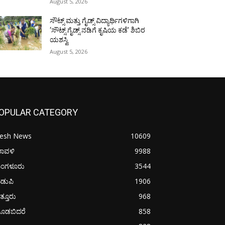
August 5, 2026
ಸೌಟ್ಸ್ ಮತ್ತು ಗೈಡ್ಸ್ ವಿದ್ಯಾರ್ಥಿಗಳಿಗಾಗಿ
‘ಸೌಟ್ಸ್ ಗೈಡ್ಸ್ ನಡಿಗೆ ಕೃಷಿಯ ಕಡೆ’ ಶಿಬಿರ
ಯಶಸ್ವಿ
August 5, 2026
OPULAR CATEGORY
resh News
10609
ರಾವಳಿ
9988
ಂಗಳೂರು
3544
ಡುಪಿ
1906
ತ್ತೂರು
968
ೂಡಬಿದರೆ
858