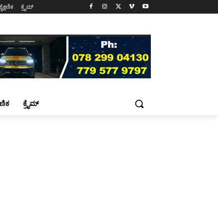
ಶೈಕ್ಷಣಿಕ
ಕ್ರೈಮ್
್ಷಣಿಕ
ಕ್ರೈಮ್