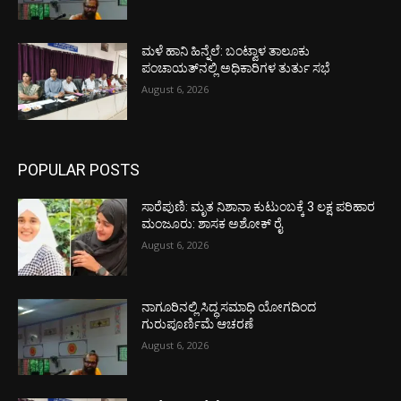
ಮಳೆ ಹಾನಿ ಹಿನ್ನೆಲೆ: ಬಂಟ್ವಾಳ ತಾಲೂಕು
ಪಂಚಾಯತ್‌ನಲ್ಲಿ ಅಧಿಕಾರಿಗಳ ತುರ್ತು ಸಭೆ
August 6, 2026
POPULAR POSTS
ಸಾರೆಪುಣಿ: ಮೃತ ನಿಶಾನಾ ಕುಟುಂಬಕ್ಕೆ 3 ಲಕ್ಷ ಪರಿಹಾರ
ಮಂಜೂರು: ಶಾಸಕ ಅಶೋಕ್ ರೈ
August 6, 2026
ನಾಗೂರಿನಲ್ಲಿ ಸಿದ್ಧ ಸಮಾಧಿ ಯೋಗದಿಂದ
ಗುರುಪೂರ್ಣಿಮೆ ಆಚರಣೆ
August 6, 2026