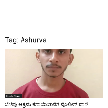
Tag:
#shurva
Fresh News
ಬೆಳಪು ಅಕ್ರಮ ಕಸಾಯಿಖಾನೆಗೆ ಪೊಲೀಸ್ ದಾಳಿ :