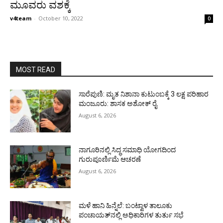
ಮೂವರು ವಶಕ್ಕೆ
v4team
-
October 10, 2022
0
MOST READ
ಸಾರೆಪುಣಿ: ಮೃತ ನಿಶಾನಾ ಕುಟುಂಬಕ್ಕೆ 3 ಲಕ್ಷ ಪರಿಹಾರ
ಮಂಜೂರು: ಶಾಸಕ ಅಶೋಕ್ ರೈ
August 6, 2026
ನಾಗೂರಿನಲ್ಲಿ ಸಿದ್ಧ ಸಮಾಧಿ ಯೋಗದಿಂದ
ಗುರುಪೂರ್ಣಿಮೆ ಆಚರಣೆ
August 6, 2026
ಮಳೆ ಹಾನಿ ಹಿನ್ನೆಲೆ: ಬಂಟ್ವಾಳ ತಾಲೂಕು
ಪಂಚಾಯತ್‌ನಲ್ಲಿ ಅಧಿಕಾರಿಗಳ ತುರ್ತು ಸಭೆ