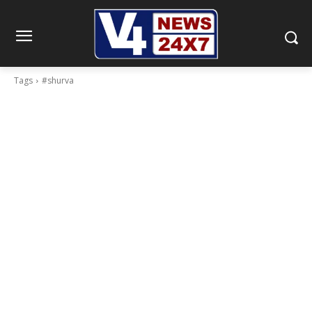
Tags
#shurva