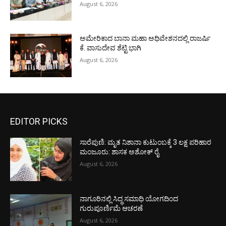
August 6, 2026
ಅಮೇರಿಕಾದ ಬಾನಾ ಮಹಾ ಅಧಿವೇಶನದಲ್ಲಿ ರಾಜರ್ಷಿ
ಕೆ. ವಾಸುದೇವ ಶೆಟ್ಟಿ ಭಾಗಿ
August 6, 2026
EDITOR PICKS
ಸಾರೆಪುಣಿ: ಮೃತ ನಿಶಾನಾ ಕುಟುಂಬಕ್ಕೆ 3 ಲಕ್ಷ ಪರಿಹಾರ
ಮಂಜೂರು: ಶಾಸಕ ಅಶೋಕ್ ರೈ
August 6, 2026
ನಾಗೂರಿನಲ್ಲಿ ಸಿದ್ಧ ಸಮಾಧಿ ಯೋಗದಿಂದ
ಗುರುಪೂರ್ಣಿಮೆ ಆಚರಣೆ
August 6, 2026