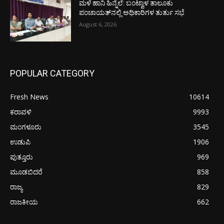
ಮಳೆ ಹಾನಿ ಹಿನ್ನೆಲೆ: ಬಂಟ್ವಾಳ ತಾಲೂಕು
ಪಂಚಾಯತ್‌ನಲ್ಲಿ ಅಧಿಕಾರಿಗಳ ತುರ್ತು ಸಭೆ
August 6, 2026
POPULAR CATEGORY
Fresh News
10614
ಕರಾವಳಿ
9993
ಮಂಗಳೂರು
3545
ಉಡುಪಿ
1906
ಪುತ್ತೂರು
969
ಮೂಡಬಿದರೆ
858
ರಾಜ್ಯ
829
ರಾಜಕೀಯ
662