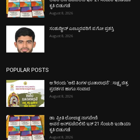
ಕೃತಿ ಬಿಡುಗಡೆ
August 8, 2026
ಸಂಶುದ್ಧೀನ್ ಎಣ್ಮೂರವರಿಗೆ ಪ.ಗೋ ಪ್ರಶಸ್ತಿ
August 8, 2026
POPULAR POSTS
ಆ.9ರಂದು ‘ಆಟಿ ತಿಂಗಳ ಭೂತಾರಾಧನೆ’ : ಸಾಕ್ಷ್ಯ ಚಿತ್ರ
ಪ್ರದರ್ಶನ ಹಾಗೂ ಸಂವಾದ
August 8, 2026
ಡಾ. ಪ್ರೀತಿ ಲೋಲಾಕ್ಷ ನಾಗವೇಣಿ
ಅವರ ಅನ್‌ಟಚೆಬಿಲಿಟಿ ಇನ್ 21 ಸೆಂಚುರಿ ಇಂಡಿಯಾ
ಕೃತಿ ಬಿಡುಗಡೆ
August 8, 2026