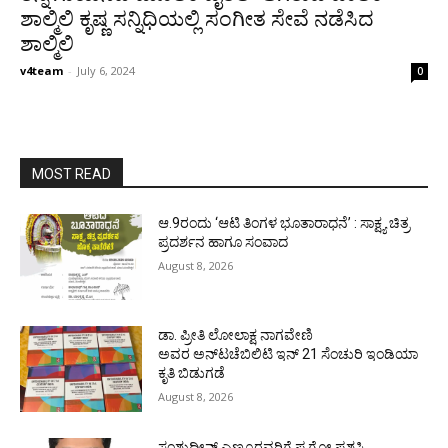
ಶಾಲ್ಮಿಲಿ ಕೃಷ್ಣ ಸನ್ನಿಧಿಯಲ್ಲಿ ಸಂಗೀತ ಸೇವೆ ನಡೆಸಿದ
ಶಾಲ್ಮಿಲಿ
v4team
-
July 6, 2024
0
MOST READ
ಆ.9ರಂದು ‘ಆಟಿ ತಿಂಗಳ ಭೂತಾರಾಧನೆ’ : ಸಾಕ್ಷ್ಯ ಚಿತ್ರ
ಪ್ರದರ್ಶನ ಹಾಗೂ ಸಂವಾದ
August 8, 2026
ಡಾ. ಪ್ರೀತಿ ಲೋಲಾಕ್ಷ ನಾಗವೇಣಿ
ಅವರ ಅನ್‌ಟಚೆಬಿಲಿಟಿ ಇನ್ 21 ಸೆಂಚುರಿ ಇಂಡಿಯಾ
ಕೃತಿ ಬಿಡುಗಡೆ
August 8, 2026
ಸಂಶುದ್ಧೀನ್ ಎಣ್ಮೂರವರಿಗೆ ಪ.ಗೋ ಪ್ರಶಸ್ತಿ