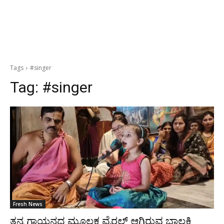
Tags
#singer
Tag:
#singer
Fresh News
ತನ್ನ ಗಾಯನದ ಮೂಲಕ ವೈರಲ್ ಆಗಿರುವ ಬಾಲಕಿ