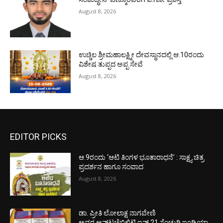
August 8, 2026
ಉಚ್ಚಿಲ ಶ್ರೀಮಹಾಲಕ್ಷ್ಮೀ ದೇವಸ್ಥಾನದಲ್ಲಿ ಆ.10ರಂದು
ವಿಶೇಷ ತುಪ್ಪದ ಅಪ್ಪ ಸೇವೆ
August 8, 2026
EDITOR PICKS
ಆ.9ರಂದು ‘ಆಟಿ ತಿಂಗಳ ಭೂತಾರಾಧನೆ’ : ಸಾಕ್ಷ್ಯ ಚಿತ್ರ
ಪ್ರದರ್ಶನ ಹಾಗೂ ಸಂವಾದ
August 8, 2026
ಡಾ. ಪ್ರೀತಿ ಲೋಲಾಕ್ಷ ನಾಗವೇಣಿ
ಅವರ ಅನ್‌ಟಚೆಬಿಲಿಟಿ ಇನ್ 21 ಸೆಂಚುರಿ ಇಂಡಿಯಾ