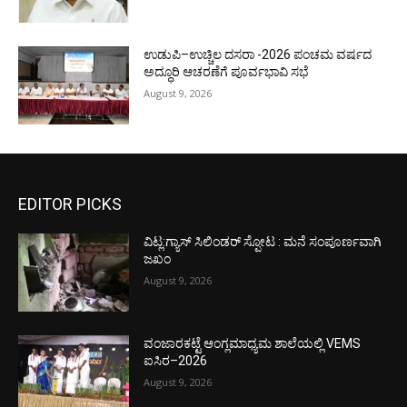
ಉಡುಪಿ–ಉಚ್ಚಿಲ ದಸರಾ -2026 ಪಂಚಮ ವರ್ಷದ
ಅದ್ಧೂರಿ ಆಚರಣೆಗೆ ಪೂರ್ವಭಾವಿ ಸಭೆ
August 9, 2026
EDITOR PICKS
ವಿಟ್ಲ:ಗ್ಯಾಸ್ ಸಿಲಿಂಡರ್ ಸ್ಪೋಟ : ಮನೆ ಸಂಪೂರ್ಣವಾಗಿ
ಜಖಂ
August 9, 2026
ವಂಜಾರಕಟ್ಟೆ ಆಂಗ್ಲಮಾಧ್ಯಮ ಶಾಲೆಯಲ್ಲಿ VEMS
ಐಸಿರ–2026
August 9, 2026