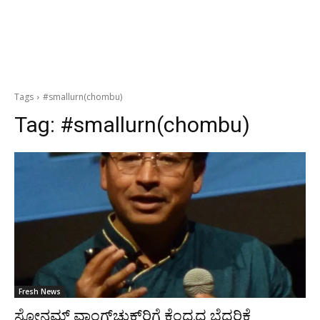
Tags
#smallurn(chombu)
Tag:
#smallurn(chombu)
Fresh News
ಸೋನಮ್ ವಾಂಗ್‍ಚುಕ್‍ರಿಗೆ ಕೆಂದ್ರದ ಬೆದರಿಕೆ