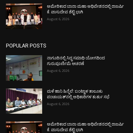
ಅಮೇರಿಕಾದ ಬಾನಾ ಮಹಾ ಅಧಿವೇಶನದಲ್ಲಿ ರಾಜರ್ಷಿ
ಕೆ. ವಾಸುದೇವ ಶೆಟ್ಟಿ ಭಾಗಿ
August 6, 2026
POPULAR POSTS
ನಾಗೂರಿನಲ್ಲಿ ಸಿದ್ಧ ಸಮಾಧಿ ಯೋಗದಿಂದ
ಗುರುಪೂರ್ಣಿಮೆ ಆಚರಣೆ
August 6, 2026
ಮಳೆ ಹಾನಿ ಹಿನ್ನೆಲೆ: ಬಂಟ್ವಾಳ ತಾಲೂಕು
ಪಂಚಾಯತ್‌ನಲ್ಲಿ ಅಧಿಕಾರಿಗಳ ತುರ್ತು ಸಭೆ
August 6, 2026
ಅಮೇರಿಕಾದ ಬಾನಾ ಮಹಾ ಅಧಿವೇಶನದಲ್ಲಿ ರಾಜರ್ಷಿ
ಕೆ. ವಾಸುದೇವ ಶೆಟ್ಟಿ ಭಾಗಿ