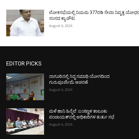
ಲೋಕಸಭೆಯಲ್ಲಿ ನಿಯಮ 377ರಡಿ ಸೇವಾ ನಿವೃತ್ತ ಯೋಧರ ಪ
ಸಂಸದ ಕ್ಯಾ.ಚೌಟ
August 6, 2026
EDITOR PICKS
ನಾಗೂರಿನಲ್ಲಿ ಸಿದ್ಧ ಸಮಾಧಿ ಯೋಗದಿಂದ
ಗುರುಪೂರ್ಣಿಮೆ ಆಚರಣೆ
August 6, 2026
ಮಳೆ ಹಾನಿ ಹಿನ್ನೆಲೆ: ಬಂಟ್ವಾಳ ತಾಲೂಕು
ಪಂಚಾಯತ್‌ನಲ್ಲಿ ಅಧಿಕಾರಿಗಳ ತುರ್ತು ಸಭೆ
August 6, 2026