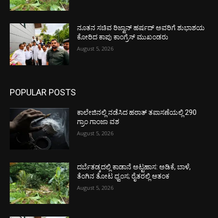
ನೂತನ ಸಚಿವ ರಿಜ್ವಾನ್ ಹರ್ಷದ್ ಅವರಿಗೆ ಶುಭಾಶಯ
ಕೋರಿದ ಕಾಪು ಕಾಂಗ್ರೆಸ್ ಮುಖಂಡರು
August 5, 2026
POPULAR POSTS
ಕಾಲೇಜಿನಲ್ಲಿ ನಡೆಸಿದ ಹಠಾತ್ ತಪಾಸಣೆಯಲ್ಲಿ 290
ಗ್ರಾಂ ಗಾಂಜಾ ವಶ
August 5, 2026
ದರ್ಬೆತಡ್ಕದಲ್ಲಿ ಕಾಡಾನೆ ಅಟ್ಟಹಾಸ: ಅಡಿಕೆ, ಬಾಳೆ,
ತೆಂಗಿನ ತೋಟ ಧ್ವಂಸ; ರೈತರಲ್ಲಿ ಆತಂಕ
August 5, 2026