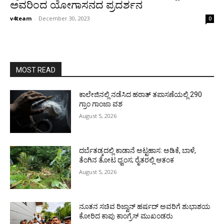
ಅವರಿಂದ ಯೋಗಾಸನದ ಪ್ರದರ್ಶನ
v4team
-
December 30, 2023
0
MOST READ
ಕಾಲೇಜಿನಲ್ಲಿ ನಡೆಸಿದ ಹಠಾತ್ ತಪಾಸಣೆಯಲ್ಲಿ 290
ಗ್ರಾಂ ಗಾಂಜಾ ವಶ
August 5, 2026
ದರ್ಬೆತಡ್ಕದಲ್ಲಿ ಕಾಡಾನೆ ಅಟ್ಟಹಾಸ: ಅಡಿಕೆ, ಬಾಳೆ,
ತೆಂಗಿನ ತೋಟ ಧ್ವಂಸ; ರೈತರಲ್ಲಿ ಆತಂಕ
August 5, 2026
ನೂತನ ಸಚಿವ ರಿಜ್ವಾನ್ ಹರ್ಷದ್ ಅವರಿಗೆ ಶುಭಾಶಯ
ಕೋರಿದ ಕಾಪು ಕಾಂಗ್ರೆಸ್ ಮುಖಂಡರು