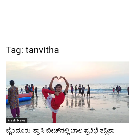
Tag:
tanvitha
Fresh News
ಬೈಂದೂರು: ತ್ರಾಸಿ ಬೀಚ್‌ನಲ್ಲಿ ಬಾಲ ಪ್ರತಿಭೆ ತನ್ವಿತಾ