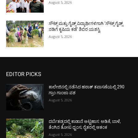
August 5, 2026
ಸೌಟ್ಸ್ ಮತ್ತು ಗೈಡ್ಸ್ ವಿದ್ಯಾರ್ಥಿಗಳಿಗಾಗಿ ‘ಸೌಟ್ಸ್ ಗೈಡ್ಸ್
ನಡಿಗೆ ಕೃಷಿಯ ಕಡೆ’ ಶಿಬಿರ ಯಶಸ್ವಿ
August 5, 2026
EDITOR PICKS
ಕಾಲೇಜಿನಲ್ಲಿ ನಡೆಸಿದ ಹಠಾತ್ ತಪಾಸಣೆಯಲ್ಲಿ 290
ಗ್ರಾಂ ಗಾಂಜಾ ವಶ
August 5, 2026
ದರ್ಬೆತಡ್ಕದಲ್ಲಿ ಕಾಡಾನೆ ಅಟ್ಟಹಾಸ: ಅಡಿಕೆ, ಬಾಳೆ,
ತೆಂಗಿನ ತೋಟ ಧ್ವಂಸ; ರೈತರಲ್ಲಿ ಆತಂಕ
August 5, 2026