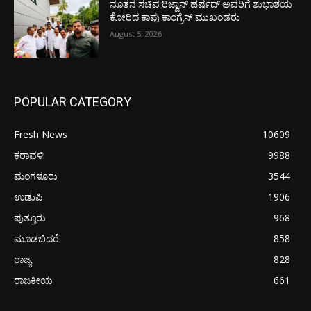
ನೂತನ ಸಚಿವ ರಿಜ್ವಾನ್ ಹರ್ಷದ್ ಅವರಿಗೆ ಶುಭಾಶಯ
ಕೋರಿದ ಕಾಪು ಕಾಂಗ್ರೆಸ್ ಮುಖಂಡರು
August 5, 2026
POPULAR CATEGORY
Fresh News
10609
ಕರಾವಳಿ
9988
ಮಂಗಳೂರು
3544
ಉಡುಪಿ
1906
ಪುತ್ತೂರು
968
ಮೂಡಬಿದರೆ
858
ರಾಜ್ಯ
828
ರಾಜಕೀಯ
661