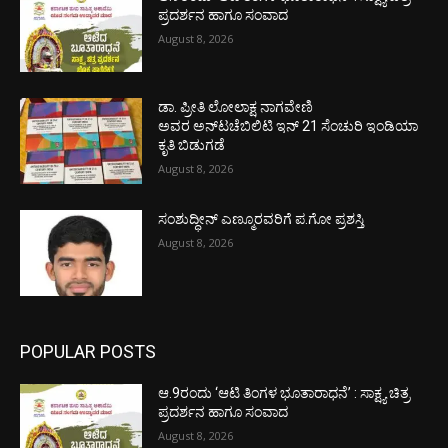
ಪ್ರದರ್ಶನ ಹಾಗೂ ಸಂವಾದ
August 8, 2026
ಡಾ. ಪ್ರೀತಿ ಲೋಲಾಕ್ಷ ನಾಗವೇಣಿ
ಅವರ ಅನ್‌ಟಚೆಬಿಲಿಟಿ ಇನ್ 21 ಸೆಂಚುರಿ ಇಂಡಿಯಾ
ಕೃತಿ ಬಿಡುಗಡೆ
August 8, 2026
ಸಂಶುದ್ಧೀನ್ ಎಣ್ಮೂರವರಿಗೆ ಪ.ಗೋ ಪ್ರಶಸ್ತಿ
August 8, 2026
POPULAR POSTS
ಆ.9ರಂದು ‘ಆಟಿ ತಿಂಗಳ ಭೂತಾರಾಧನೆ’ : ಸಾಕ್ಷ್ಯ ಚಿತ್ರ
ಪ್ರದರ್ಶನ ಹಾಗೂ ಸಂವಾದ
August 8, 2026