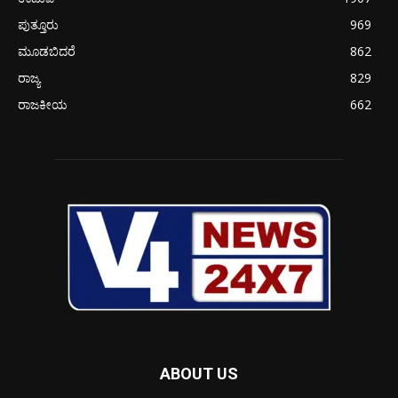
ಪುತ್ತೂರು
969
ಮೂಡಬಿದರೆ
862
ರಾಜ್ಯ
829
ರಾಜಕೀಯ
662
ABOUT US