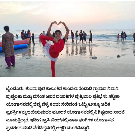
ಬೈಂದೂರು: ಕುಂದಾಪುರ ತಾಲೂಕಿನ ಕುಂದಬಾರಂದಾಡಿ ಗ್ರಾಮದ ನಿವಾಸಿ
ಪುಷ್ಪಲತಾ ಮತ್ತು ವಸಂತ ಅವರ ದಂಪತಿಗಳ ಪುತ್ರಿ ಬಾಲ ಪ್ರತಿಭೆ ಕು. ತನ್ವಿತಾ
ಯೋಗಾಸನದಲ್ಲಿ ಚಿನ್ನ,ಬೆಳ್ಳಿ,ಕಂಚು ಸೇರಿದಂತೆ ಒಟ್ಟು ೬೫ಕ್ಕೂ ಅಧಿಕ
ಪ್ರಶಸ್ತಿಗಳನ್ನು ಜಯಿಸುವುದರ ಮೂಲಕ ಯೋಗಾಸನದಲ್ಲಿ ವಿಶಿಷ್ಟವಾದ ಸಾಧನೆ
ಮಾಡುತ್ತಿದ್ದಾರೆ. ಇದೀಗ ತ್ರಾಸಿ ಬೀಚ್‌ನಲ್ಲಿ ನಾನಾ ಭಂಗಿಗಳ ಯೋಗಾಸನ
ಪ್ರದರ್ಶನ ಮಾಡಿ ನೆರೆದಿದ್ದವರಲ್ಲಿ ಅಚ್ಚರಿ ಮೂಡಿಸಿದ್ದಾರೆ.