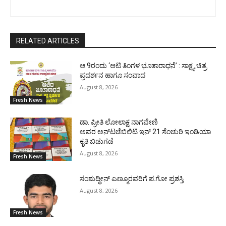
RELATED ARTICLES
ಆ.9ರಂದು ‘ಆಟಿ ತಿಂಗಳ ಭೂತಾರಾಧನೆ’ : ಸಾಕ್ಷ್ಯ ಚಿತ್ರ
ಪ್ರದರ್ಶನ ಹಾಗೂ ಸಂವಾದ
August 8, 2026
Fresh News
ಡಾ. ಪ್ರೀತಿ ಲೋಲಾಕ್ಷ ನಾಗವೇಣಿ
ಅವರ ಅನ್‌ಟಚೆಬಿಲಿಟಿ ಇನ್ 21 ಸೆಂಚುರಿ ಇಂಡಿಯಾ
ಕೃತಿ ಬಿಡುಗಡೆ
August 8, 2026
Fresh News
ಸಂಶುದ್ಧೀನ್ ಎಣ್ಮೂರವರಿಗೆ ಪ.ಗೋ ಪ್ರಶಸ್ತಿ
August 8, 2026
Fresh News