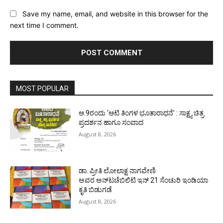
Save my name, email, and website in this browser for the
next time I comment.
MOST POPULAR
ಆ.9ರಂದು ‘ಆಟಿ ತಿಂಗಳ ಭೂತಾರಾಧನೆ’ : ಸಾಕ್ಷ್ಯ ಚಿತ್ರ
ಪ್ರದರ್ಶನ ಹಾಗೂ ಸಂವಾದ
August 8, 2026
ಡಾ. ಪ್ರೀತಿ ಲೋಲಾಕ್ಷ ನಾಗವೇಣಿ
ಅವರ ಅನ್‌ಟಚೆಬಿಲಿಟಿ ಇನ್ 21 ಸೆಂಚುರಿ ಇಂಡಿಯಾ
ಕೃತಿ ಬಿಡುಗಡೆ
August 8, 2026