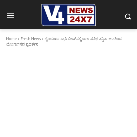
Home
Fresh News
ಬೈಂದೂರು: ತ್ರಾಸಿ ಬೀಚ್‌ನಲ್ಲಿ ಬಾಲ ಪ್ರತಿಭೆ ತನ್ವಿತಾ ಅವರಿಂದ
ಯೋಗಾಸನದ ಪ್ರದರ್ಶನ