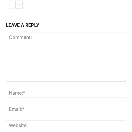
LEAVE A REPLY
Comment:
Na
Ema
Web