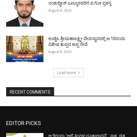
ಸಂಶುದ್ಧೀನ್ ಎಣ್ಮೂರವರಿಗೆ ಪ.ಗೋ ಪ್ರಶಸ್ತಿ
August 8, 2026
ಉಚ್ಚಿಲ ಶ್ರೀಮಹಾಲಕ್ಷ್ಮೀ ದೇವಸ್ಥಾನದಲ್ಲಿ ಆ.10ರಂದು
ವಿಶೇಷ ತುಪ್ಪದ ಅಪ್ಪ ಸೇವೆ
August 8, 2026
Load more
RECENT COMMENTS
EDITOR PICKS
ಆ.9ರಂದು ‘ಆಟಿ ತಿಂಗಳ ಭೂತಾರಾಧನೆ’ : ಸಾಕ್ಷ್ಯ ಚಿತ್ರ