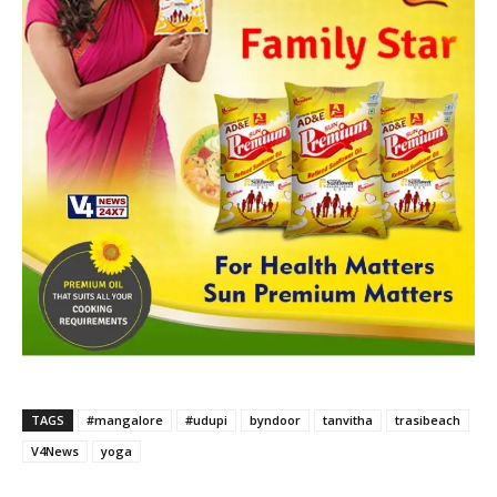
TAGS
#mangalore
#udupi
byndoor
tanvitha
trasibeach
V4News
yoga