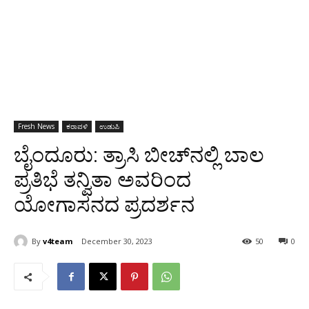
Fresh News
ಕರಾವಳಿ
ಉಡುಪಿ
ಬೈಂದೂರು: ತ್ರಾಸಿ ಬೀಚ್‌ನಲ್ಲಿ ಬಾಲ
ಪ್ರತಿಭೆ ತನ್ವಿತಾ ಅವರಿಂದ
ಯೋಗಾಸನದ ಪ್ರದರ್ಶನ
By
v4team
December 30, 2023
50
0