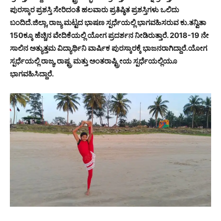
ಪುರಸ್ಕಾರ ಪ್ರಶಸ್ತಿ ಸೇರಿದಂತೆ ಹಲವಾರು ಪ್ರತಿಷ್ಠಿತ ಪ್ರಶಸ್ತಿಗಳು ಒಲಿದು
ಬಂದಿದೆ.ಜಿಲ್ಲಾ,ರಾಜ್ಯ ಮಟ್ಟದ ಭಾಷಣ ಸ್ಪರ್ಧೆಯಲ್ಲಿ ಭಾಗವಹಿಸರುವ ಕು.ತನ್ವಿತಾ
150ಕ್ಕೂ ಹೆಚ್ಚಿನ ವೇದಿಕೆಯಲ್ಲಿ ಯೋಗ ಪ್ರದರ್ಶನ ನೀಡಿರುತ್ತಾರೆ. 2018-19 ನೇ
ಸಾಲಿನ ಅತ್ಯುತ್ತಮ ವಿದ್ಯಾರ್ಥಿನಿ ವಾರ್ಷಿಕ ಪುರಸ್ಕಾರಕ್ಕೆ ಭಾಜನರಾಗಿದ್ದಾರೆ.ಯೋಗ
ಸ್ಪರ್ಧೆಯಲ್ಲಿ ರಾಜ್ಯ,ರಾಷ್ಟ್ರ ಮತ್ತು ಅಂತರಾಷ್ಟ್ರೀಯ ಸ್ಪರ್ಧೆಯಲ್ಲಿಯೂ
ಭಾಗವಹಿಸಿದ್ದಾರೆ.