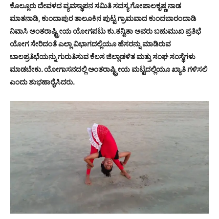
ಕೊಲ್ಲೂರು ದೇವಳದ ವ್ಯವಸ್ಥಾಪನ ಸಮಿತಿ ಸದಸ್ಯ ಗೋಪಾಲಕೃಷ್ಣ ನಾಡ
ಮಾತನಾಡಿ, ಕುಂದಾಪುರ ತಾಲೂಕಿನ ಪುಟ್ಟ ಗ್ರಾಮವಾದ ಕುಂದಬಾರಂದಾಡಿ
ನಿವಾಸಿ ಅಂತರಾಷ್ಟ್ರೀಯ ಯೋಗಪಟು ಕು.ತನ್ವಿತಾ ಅವರು ಬಹುಮುಖ ಪ್ರತಿಭೆ
ಯೋಗ ಸೇರಿದಂತೆ ಎಲ್ಲಾ ವಿಭಾಗದಲ್ಲಿಯೂ ಹೆಸರನ್ನು ಮಾಡಿರುವ
ಬಾಲಪ್ರತಿಭೆಯನ್ನು ಗುರುತಿಸುವ ಕೆಲಸ ಜಿಲ್ಲಾಡಳಿತ ಮತ್ತು ಸಂಘ ಸಂಸ್ಥೆಗಳು
ಮಾಡಬೇಕು. ಯೋಗಾಸನದಲ್ಲಿ ಅಂತರಾಷ್ಟ್ರೀಯ ಮಟ್ಟದಲ್ಲಿಯೂ ಖ್ಯಾತಿ ಗಳಿಸಲಿ
ಎಂದು ಶುಭಹಾರೈಸಿದರು.