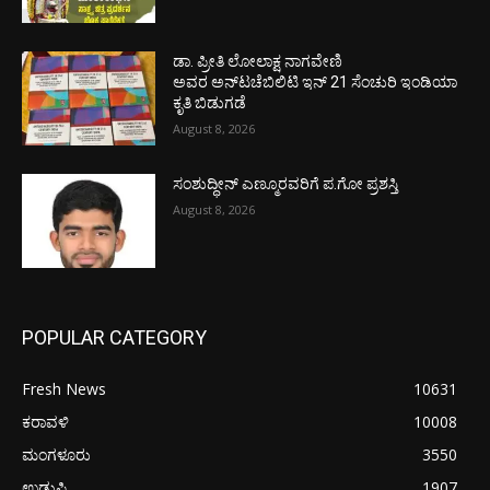
ಡಾ. ಪ್ರೀತಿ ಲೋಲಾಕ್ಷ ನಾಗವೇಣಿ
ಅವರ ಅನ್‌ಟಚೆಬಿಲಿಟಿ ಇನ್ 21 ಸೆಂಚುರಿ ಇಂಡಿಯಾ
ಕೃತಿ ಬಿಡುಗಡೆ
August 8, 2026
ಸಂಶುದ್ಧೀನ್ ಎಣ್ಮೂರವರಿಗೆ ಪ.ಗೋ ಪ್ರಶಸ್ತಿ
August 8, 2026
POPULAR CATEGORY
Fresh News
10631
ಕರಾವಳಿ
10008
ಮಂಗಳೂರು
3550
ಉಡುಪಿ
1907