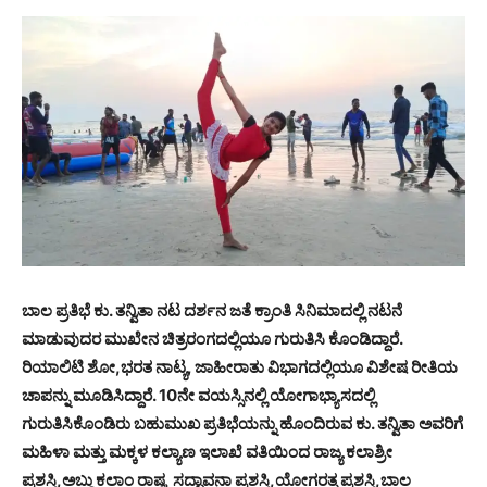
ಬಾಲ ಪ್ರತಿಭೆ ಕು. ತನ್ವಿತಾ ನಟ ದರ್ಶನ ಜತೆ ಕ್ರಾಂತಿ ಸಿನಿಮಾದಲ್ಲಿ ನಟನೆ
ಮಾಡುವುದರ ಮುಖೇನ ಚಿತ್ರರಂಗದಲ್ಲಿಯೂ ಗುರುತಿಸಿ ಕೊಂಡಿದ್ದಾರೆ.
ರಿಯಾಲಿಟಿ ಶೋ,ಭರತ ನಾಟ್ಯ, ಜಾಹೀರಾತು ವಿಭಾಗದಲ್ಲಿಯೂ ವಿಶೇಷ ರೀತಿಯ
ಚಾಪನ್ನು ಮೂಡಿಸಿದ್ದಾರೆ. 10ನೇ ವಯಸ್ಸಿನಲ್ಲಿ ಯೋಗಾಭ್ಯಾಸದಲ್ಲಿ
ಗುರುತಿಸಿಕೊಂಡಿರು ಬಹುಮುಖ ಪ್ರತಿಭೆಯನ್ನು ಹೊಂದಿರುವ ಕು. ತನ್ವಿತಾ ಅವರಿಗೆ
ಮಹಿಳಾ ಮತ್ತು ಮಕ್ಕಳ ಕಲ್ಯಾಣ ಇಲಾಖೆ ವತಿಯಿಂದ ರಾಜ್ಯ ಕಲಾಶ್ರೀ
ಪ್ರಶಸ್ತಿ,ಅಬ್ದು ಕಲಾಂ ರಾಷ್ಟ್ರ ಸದ್ಭಾವನಾ ಪ್ರಶಸ್ತಿ,ಯೋಗರತ್ನ ಪ್ರಶಸ್ತಿ,ಬಾಲ