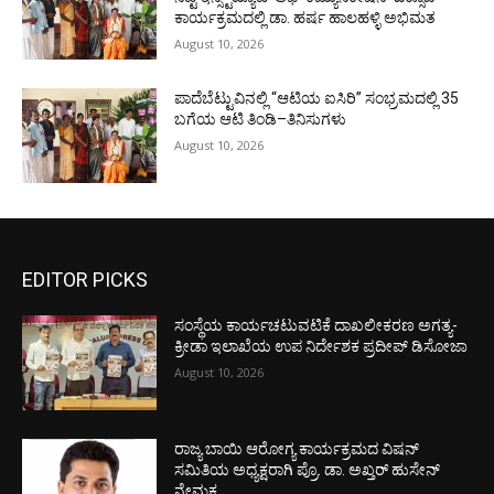
ಕಾರ್ಯಕ್ರಮದಲ್ಲಿ ಡಾ. ಹರ್ಷ ಹಾಲಹಳ್ಳಿ ಅಭಿಮತ
August 10, 2026
ಪಾದೆಬೆಟ್ಟುವಿನಲ್ಲಿ “ಆಟಿಯ ಐಸಿರಿ’’ ಸಂಭ್ರಮದಲ್ಲಿ 35
ಬಗೆಯ ಆಟಿ ತಿಂಡಿ–ತಿನಿಸುಗಳು
August 10, 2026
EDITOR PICKS
ಸಂಸ್ಥೆಯ ಕಾರ್ಯಚಟುವಟಿಕೆ ದಾಖಲೀಕರಣ ಅಗತ್ಯ-
ಕ್ರೀಡಾ ಇಲಾಖೆಯ ಉಪ ನಿರ್ದೇಶಕ ಪ್ರದೀಪ್ ಡಿಸೋಜಾ
August 10, 2026
ರಾಜ್ಯ ಬಾಯಿ ಆರೋಗ್ಯ ಕಾರ್ಯಕ್ರಮದ ವಿಷನ್
ಸಮಿತಿಯ ಅಧ್ಯಕ್ಷರಾಗಿ ಪ್ರೊ. ಡಾ. ಅಖ್ತರ್ ಹುಸೇನ್
ನೇಮಕ