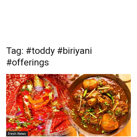
Tag:
#toddy #biriyani
#offerings
Fresh News