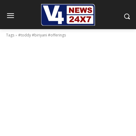
Tags
#toddy #biriyani #offerings