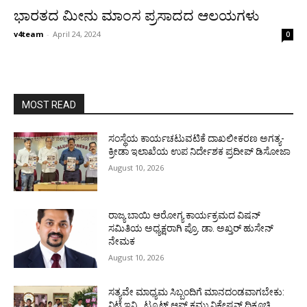
ಭಾರತದ ಮೀನು ಮಾಂಸ ಪ್ರಸಾದದ ಆಲಯಗಳು
v4team
-
April 24, 2024
0
MOST READ
ಸಂಸ್ಥೆಯ ಕಾರ್ಯಚಟುವಟಿಕೆ ದಾಖಲೀಕರಣ ಅಗತ್ಯ-
ಕ್ರೀಡಾ ಇಲಾಖೆಯ ಉಪ ನಿರ್ದೇಶಕ ಪ್ರದೀಪ್ ಡಿಸೋಜಾ
August 10, 2026
ರಾಜ್ಯ ಬಾಯಿ ಆರೋಗ್ಯ ಕಾರ್ಯಕ್ರಮದ ವಿಷನ್
ಸಮಿತಿಯ ಅಧ್ಯಕ್ಷರಾಗಿ ಪ್ರೊ. ಡಾ. ಅಖ್ತರ್ ಹುಸೇನ್
ನೇಮಕ
August 10, 2026
ಸತ್ಯವೇ ಮಾಧ್ಯಮ ಸಿಬ್ಬಂದಿಗೆ ಮಾನದಂಡವಾಗಬೇಕು:
ನಿಟ್ಟೆ ಇನ್ಸ್ಟಿಟ್ಯೂಟ್ ಆಫ್ ಕಮ್ಯುನಿಕೇಷನ್ ದಿಕ್ಸೂಚಿ