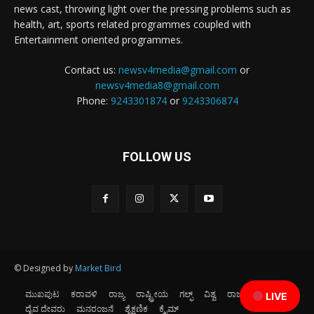
news cast, throwing light over the pressing problems such as
health, art, sports related programmes coupled with
Entertainment oriented programmes.
Contact us:
newsv4media@gmail.com
or
newsv4media8@gmail.com
Phone:
9243301874
or
9243306874
FOLLOW US
© Designed by
Market Bird
ಮುಖಪುಟ
ಕರಾವಳಿ
ರಾಜ್ಯ
ರಾಷ್ಟ್ರೀಯ
ಗಲ್ಫ್
ವಿಶ್ವ
ರಾಜಕೀಯ
ಕ್ರೀಡೆ
LIVE
ದೈವ ದೇವರು
ಮನರಂಜನೆ
ಶೈಕ್ಷಣಿಕ
ಕ್ರೈಮ್