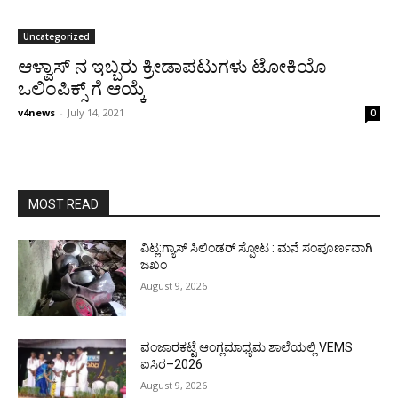
Uncategorized
ಆಳ್ವಾಸ್‌ ನ ಇಬ್ಬರು ಕ್ರೀಡಾಪಟುಗಳು ಟೋಕಿಯೊ
ಒಲಿಂಪಿಕ್ಸ್ ಗೆ ಆಯ್ಕೆ
v4news
-
July 14, 2021
0
MOST READ
ವಿಟ್ಲ:ಗ್ಯಾಸ್ ಸಿಲಿಂಡರ್ ಸ್ಪೋಟ : ಮನೆ ಸಂಪೂರ್ಣವಾಗಿ
ಜಖಂ
August 9, 2026
ವಂಜಾರಕಟ್ಟೆ ಆಂಗ್ಲಮಾಧ್ಯಮ ಶಾಲೆಯಲ್ಲಿ VEMS
ಐಸಿರ–2026
August 9, 2026