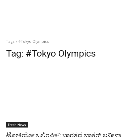
Tags
#Tokyo Olympics
Tag:
#Tokyo Olympics
Fresh News
ಟೋಕಿಯೋ ಒಲಿಂಪಿಕ್ಸ್: ಭಾರತದ ಬಾಕ್ಸರ್ ಲವ್ಲೀನಾ