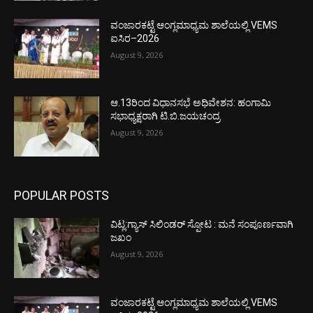
ವಂಜಾರಕಟ್ಟೆ ಆಂಗ್ಲಮಾಧ್ಯಮ ಶಾಲೆಯಲ್ಲಿ VEMS
ಐಸಿರ–2026
August 9, 2026
ಆ.13ರಿಂದ ವಿಧಾನಸಭೆ ಅಧಿವೇಶನ: ಹಂಗಾಮಿ
ಸಭಾಧ್ಯಕ್ಷರಾಗಿ ಟಿ.ಬಿ.ಜಯಚಂದ್ರ
August 9, 2026
POPULAR POSTS
ವಿಟ್ಲ:ಗ್ಯಾಸ್ ಸಿಲಿಂಡರ್ ಸ್ಪೋಟ : ಮನೆ ಸಂಪೂರ್ಣವಾಗಿ
ಜಖಂ
August 9, 2026
ವಂಜಾರಕಟ್ಟೆ ಆಂಗ್ಲಮಾಧ್ಯಮ ಶಾಲೆಯಲ್ಲಿ VEMS