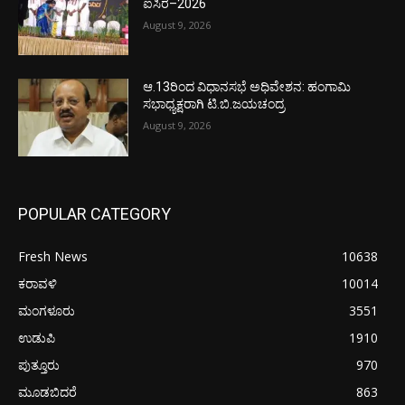
ಐಸಿರ–2026
August 9, 2026
ಆ.13ರಿಂದ ವಿಧಾನಸಭೆ ಅಧಿವೇಶನ: ಹಂಗಾಮಿ
ಸಭಾಧ್ಯಕ್ಷರಾಗಿ ಟಿ.ಬಿ.ಜಯಚಂದ್ರ
August 9, 2026
POPULAR CATEGORY
Fresh News
10638
ಕರಾವಳಿ
10014
ಮಂಗಳೂರು
3551
ಉಡುಪಿ
1910
ಪುತ್ತೂರು
970
ಮೂಡಬಿದರೆ
863