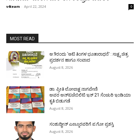
v4team
-
April 22, 2024
0
MOST READ
ಆ.9ರಂದು ‘ಆಟಿ ತಿಂಗಳ ಭೂತಾರಾಧನೆ’ : ಸಾಕ್ಷ್ಯ ಚಿತ್ರ
ಪ್ರದರ್ಶನ ಹಾಗೂ ಸಂವಾದ
August 8, 2026
ಡಾ. ಪ್ರೀತಿ ಲೋಲಾಕ್ಷ ನಾಗವೇಣಿ
ಅವರ ಅನ್‌ಟಚೆಬಿಲಿಟಿ ಇನ್ 21 ಸೆಂಚುರಿ ಇಂಡಿಯಾ
ಕೃತಿ ಬಿಡುಗಡೆ
August 8, 2026
ಸಂಶುದ್ಧೀನ್ ಎಣ್ಮೂರವರಿಗೆ ಪ.ಗೋ ಪ್ರಶಸ್ತಿ
August 8, 2026