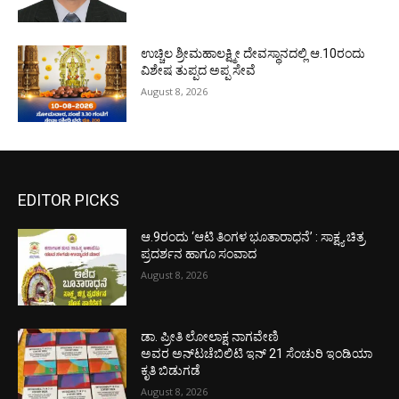
ಉಚ್ಚಿಲ ಶ್ರೀಮಹಾಲಕ್ಷ್ಮೀ ದೇವಸ್ಥಾನದಲ್ಲಿ ಆ.10ರಂದು
ವಿಶೇಷ ತುಪ್ಪದ ಅಪ್ಪ ಸೇವೆ
August 8, 2026
EDITOR PICKS
ಆ.9ರಂದು ‘ಆಟಿ ತಿಂಗಳ ಭೂತಾರಾಧನೆ’ : ಸಾಕ್ಷ್ಯ ಚಿತ್ರ
ಪ್ರದರ್ಶನ ಹಾಗೂ ಸಂವಾದ
August 8, 2026
ಡಾ. ಪ್ರೀತಿ ಲೋಲಾಕ್ಷ ನಾಗವೇಣಿ
ಅವರ ಅನ್‌ಟಚೆಬಿಲಿಟಿ ಇನ್ 21 ಸೆಂಚುರಿ ಇಂಡಿಯಾ
ಕೃತಿ ಬಿಡುಗಡೆ
August 8, 2026