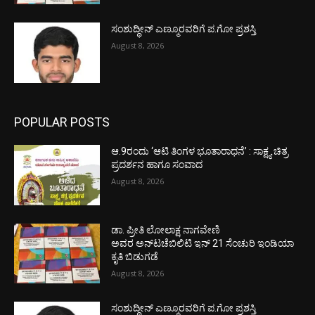
ಸಂಶುದ್ಧೀನ್ ಎಣ್ಮೂರವರಿಗೆ ಪ.ಗೋ ಪ್ರಶಸ್ತಿ
August 8, 2026
POPULAR POSTS
ಆ.9ರಂದು ‘ಆಟಿ ತಿಂಗಳ ಭೂತಾರಾಧನೆ’ : ಸಾಕ್ಷ್ಯ ಚಿತ್ರ
ಪ್ರದರ್ಶನ ಹಾಗೂ ಸಂವಾದ
August 8, 2026
ಡಾ. ಪ್ರೀತಿ ಲೋಲಾಕ್ಷ ನಾಗವೇಣಿ
ಅವರ ಅನ್‌ಟಚೆಬಿಲಿಟಿ ಇನ್ 21 ಸೆಂಚುರಿ ಇಂಡಿಯಾ
ಕೃತಿ ಬಿಡುಗಡೆ
August 8, 2026
ಸಂಶುದ್ಧೀನ್ ಎಣ್ಮೂರವರಿಗೆ ಪ.ಗೋ ಪ್ರಶಸ್ತಿ