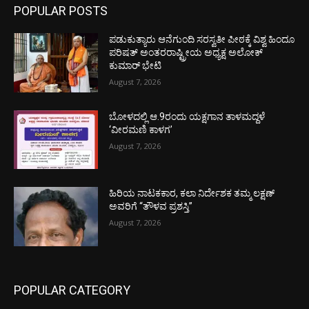
POPULAR POSTS
ಪಡುಕುತ್ಯಾರು ಆನೆಗುಂದಿ ಸರಸ್ವತೀ ಪೀಠಕ್ಕೆ ವಿಶ್ವ ಹಿಂದೂ
ಪರಿಷತ್ ಅಂತರರಾಷ್ಟ್ರೀಯ ಅಧ್ಯಕ್ಷ ಅಲೋಕ್
ಕುಮಾರ್ ಭೇಟಿ
August 7, 2026
ಬೋಳದಲ್ಲಿ ಆ.9ರಂದು ಯಕ್ಷಗಾನ ತಾಳಮದ್ದಳೆ
‘ವೀರಮಣಿ ಕಾಳಗ’
August 7, 2026
ಹಿರಿಯ ನಾಟಕಕಾರ, ಕಲಾ ನಿರ್ದೇಶಕ ತಮ್ಮ ಲಕ್ಷಣ್
ಅವರಿಗೆ “ತೌಳವ ಪ್ರಶಸ್ತಿ”
August 7, 2026
POPULAR CATEGORY