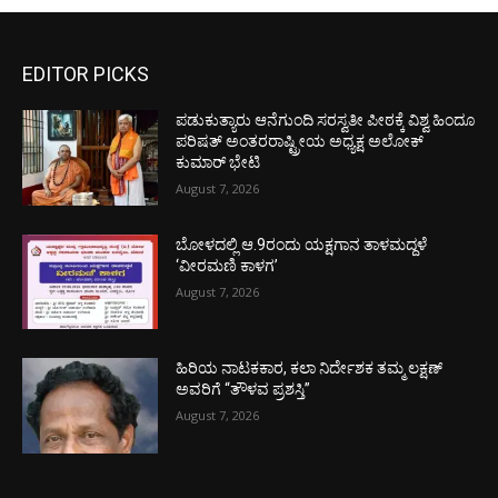
EDITOR PICKS
ಪಡುಕುತ್ಯಾರು ಆನೆಗುಂದಿ ಸರಸ್ವತೀ ಪೀಠಕ್ಕೆ ವಿಶ್ವ ಹಿಂದೂ
ಪರಿಷತ್ ಅಂತರರಾಷ್ಟ್ರೀಯ ಅಧ್ಯಕ್ಷ ಅಲೋಕ್
ಕುಮಾರ್ ಭೇಟಿ
August 7, 2026
ಬೋಳದಲ್ಲಿ ಆ.9ರಂದು ಯಕ್ಷಗಾನ ತಾಳಮದ್ದಳೆ
‘ವೀರಮಣಿ ಕಾಳಗ’
August 7, 2026
ಹಿರಿಯ ನಾಟಕಕಾರ, ಕಲಾ ನಿರ್ದೇಶಕ ತಮ್ಮ ಲಕ್ಷಣ್
ಅವರಿಗೆ “ತೌಳವ ಪ್ರಶಸ್ತಿ”
August 7, 2026