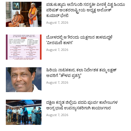
ಪಡುಕುತ್ಯಾರು ಆನೆಗುಂದಿ ಸರಸ್ವತೀ ಪೀಠಕ್ಕೆ ವಿಶ್ವ ಹಿಂದೂ
ಪರಿಷತ್ ಅಂತರರಾಷ್ಟ್ರೀಯ ಅಧ್ಯಕ್ಷ ಅಲೋಕ್
ಕುಮಾರ್ ಭೇಟಿ
August 7, 2026
ಬೋಳದಲ್ಲಿ ಆ.9ರಂದು ಯಕ್ಷಗಾನ ತಾಳಮದ್ದಳೆ
‘ವೀರಮಣಿ ಕಾಳಗ’
August 7, 2026
ಹಿರಿಯ ನಾಟಕಕಾರ, ಕಲಾ ನಿರ್ದೇಶಕ ತಮ್ಮ ಲಕ್ಷಣ್
ಅವರಿಗೆ “ತೌಳವ ಪ್ರಶಸ್ತಿ”
August 7, 2026
ದಕ್ಷಿಣ ಕನ್ನಡ ಜಿಲ್ಲೆಯ ಪದವಿ ಪೂರ್ವ ಕಾಲೇಜುಗಳ
ಆಂಗ್ಲ ಭಾಷೆ ಉಪನ್ಯಾಸಕರಿಗಾಗಿ ಕಾರ್ಯಾಗಾರ
August 7, 2026