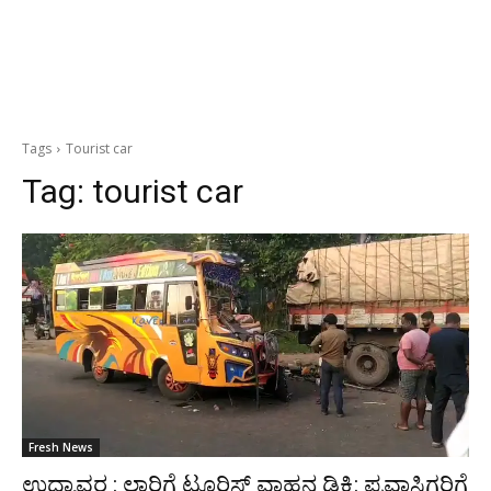
Tags
Tourist car
Tag:
tourist car
Fresh News
ಉದ್ಯಾವರ : ಲಾರಿಗೆ ಟೂರಿಸ್ಟ್ ವಾಹನ ಡಿಕ್ಕಿ: ಪ್ರವಾಸಿಗರಿಗೆ