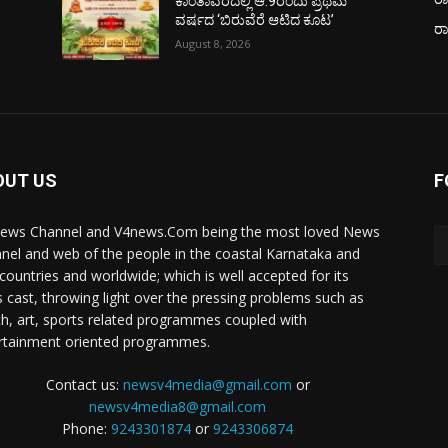
ಕಾಂತಾವರದಲ್ಲಿ ಆ.9ರಂದು ಪ್ರಥಮ
ವರ್ಷದ ‘ಬಿರುವೆರೆ ಆಟಿದ ಕೂಟ’
ರ
August 8, 2026
OUT US
F
ews Channel and V4news.Com being the most loved News
nel and web of the people in the coastal Karnataka and
 countries and worldwide; which is well accepted for its
 cast, throwing light over the pressing problems such as
th, art, sports related programmes coupled with
rtainment oriented programmes.
Contact us:
newsv4media@gmail.com
or
newsv4media8@gmail.com
Phone:
9243301874
or
9243306874