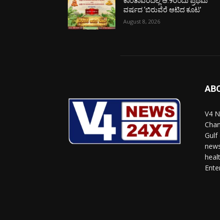
ಕಾಂತಾವರದಲ್ಲಿ ಆ.9ರಂದು ಪ್ರಥಮ
ವರ್ಷದ ‘ಬಿರುವೆರೆ ಆಟಿದ ಕೂಟ’
August 8, 2026
AB
V4 N
Chan
Gulf
news
heal
Ente