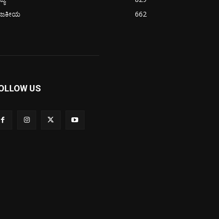
ಾಜಕೀಯ
662
OLLOW US