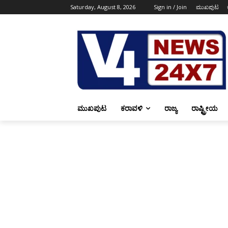
Saturday, August 8, 2026
Sign in / Join
ಮುಖಪುಟ
ಮುಖಪುಟ
ಕರಾವಳಿ
ರಾಜ್ಯ
ರಾಷ್ಟ್ರೀಯ