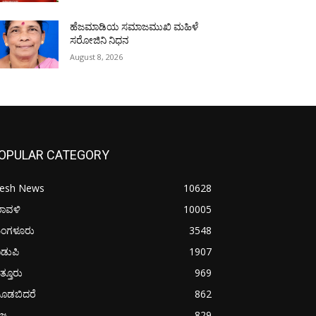
ಹೆಜಮಾಡಿಯ ಸಮಾಜಮುಖಿ ಮಹಿಳೆ
ಸರೋಜಿನಿ ನಿಧನ
August 8, 2026
OPULAR CATEGORY
resh News
10628
ರಾವಳಿ
10005
ಂಗಳೂರು
3548
ಡುಪಿ
1907
ತ್ತೂರು
969
ೂಡಬಿದರೆ
862
ಜ್ಯ
829