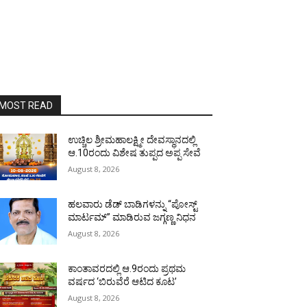
MOST READ
ಉಚ್ಚಿಲ ಶ್ರೀಮಹಾಲಕ್ಷ್ಮೀ ದೇವಸ್ಥಾನದಲ್ಲಿ
ಆ.10ರಂದು ವಿಶೇಷ ತುಪ್ಪದ ಅಪ್ಪ ಸೇವೆ
August 8, 2026
ಹಲವಾರು ಡೆಡ್ ಬಾಡಿಗಳನ್ನು “ಪೋಸ್ಟ್
ಮಾರ್ಟಮ್” ಮಾಡಿರುವ ಜಗ್ಗಣ್ಣ ನಿಧನ
August 8, 2026
ಕಾಂತಾವರದಲ್ಲಿ ಆ.9ರಂದು ಪ್ರಥಮ
ವರ್ಷದ ‘ಬಿರುವೆರೆ ಆಟಿದ ಕೂಟ’
August 8, 2026