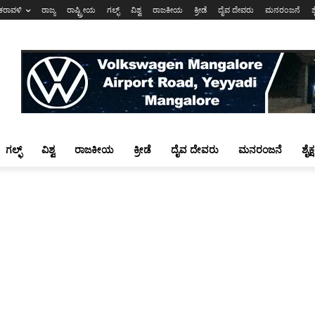
ಕರಾವಳಿ
ರಾಜ್ಯ
ರಾಷ್ಟ್ರೀಯ
ಗಲ್ಫ್
ವಿಶ್ವ
ರಾಜಕೀಯ
ಕ್ರೀಡೆ
ದೈವ ದೇವರು
ಮನರಂಜನೆ
ಶ
ಗಲ್ಫ್
ವಿಶ್ವ
ರಾಜಕೀಯ
ಕ್ರೀಡೆ
ದೈವ ದೇವರು
ಮನರಂಜನೆ
ಶೈಕ