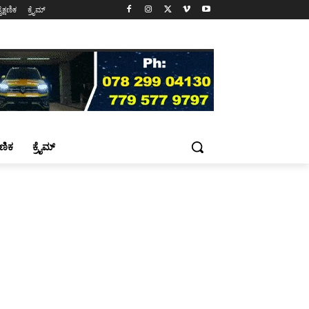
ೈಕ್ಷಣಿಕ
ಕ್ರೈಮ್
್ಷಣಿಕ
ಕ್ರೈಮ್