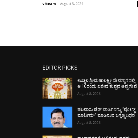
v4team
-
August 3, 2024
EDITOR PICKS
ಉಚ್ಚಿಲ ಶ್ರೀಮಹಾಲಕ್ಷ್ಮೀ ದೇವಸ್ಥಾನದಲ್ಲಿ
ಆ.10ರಂದು ವಿಶೇಷ ತುಪ್ಪದ ಅಪ್ಪ ಸೇವೆ
August 8, 2026
ಹಲವಾರು ಡೆಡ್ ಬಾಡಿಗಳನ್ನು “ಪೋಸ್ಟ್
ಮಾರ್ಟಮ್” ಮಾಡಿರುವ ಜಗ್ಗಣ್ಣ ನಿಧನ
August 8, 2026