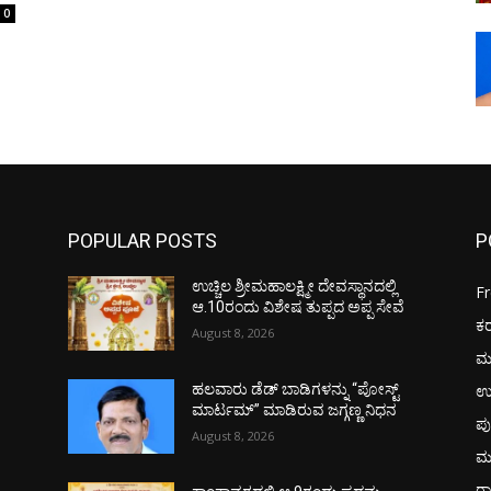
0
POPULAR POSTS
P
ಉಚ್ಚಿಲ ಶ್ರೀಮಹಾಲಕ್ಷ್ಮೀ ದೇವಸ್ಥಾನದಲ್ಲಿ
F
ಆ.10ರಂದು ವಿಶೇಷ ತುಪ್ಪದ ಅಪ್ಪ ಸೇವೆ
ಕ
August 8, 2026
ಮ
ಉ
ಹಲವಾರು ಡೆಡ್ ಬಾಡಿಗಳನ್ನು “ಪೋಸ್ಟ್
ಮಾರ್ಟಮ್” ಮಾಡಿರುವ ಜಗ್ಗಣ್ಣ ನಿಧನ
ಪು
August 8, 2026
ಮ
ರಾ