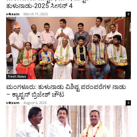
ತುಳುನಾಡು-2025 ಸೀಸನ್ 4
v4team
-
March 11, 2025
0
Fresh News
ಮಂಗಳೂರು: ತುಳುನಾಡು ವಿಶಿಷ್ಟ ಪರಂಪರೆಗಳ ನಾಡು
– ಕ್ಯಾಪ್ಟನ್ ಬ್ರಿಜೇಶ್ ಚೌಟ
v4team
-
August 6, 2024
0