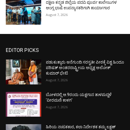
ದಕ್ಷಿಣ ಕನ್ನಡ ಜಿಲ್ಲೆಯ ಪದವಿ ಪೂರ್ವ ಕಾಲೇಜುಗಳ
ಆಂಗ್ಲ ಭಾಷೆ ಉಪನ್ಯಾಸಕರಿಗಾಗಿ ಕಾರ್ಯಾಗಾರ
August 7, 2026
EDITOR PICKS
ಪಡುಕುತ್ಯಾರು ಆನೆಗುಂದಿ ಸರಸ್ವತೀ ಪೀಠಕ್ಕೆ ವಿಶ್ವ ಹಿಂದೂ
ಪರಿಷತ್ ಅಂತರರಾಷ್ಟ್ರೀಯ ಅಧ್ಯಕ್ಷ ಅಲೋಕ್
ಕುಮಾರ್ ಭೇಟಿ
August 7, 2026
ಬೋಳದಲ್ಲಿ ಆ.9ರಂದು ಯಕ್ಷಗಾನ ತಾಳಮದ್ದಳೆ
‘ವೀರಮಣಿ ಕಾಳಗ’
August 7, 2026
ಹಿರಿಯ ನಾಟಕಕಾರ, ಕಲಾ ನಿರ್ದೇಶಕ ತಮ್ಮ ಲಕ್ಷಣ್