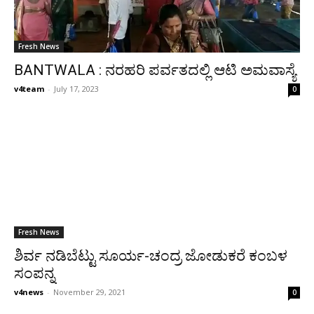
Fresh News
BANTWALA : ನರಹರಿ ಪರ್ವತದಲ್ಲಿ ಆಟಿ ಅಮವಾಸ್ಯೆ
v4team
-
July 17, 2023
0
Fresh News
ಶಿರ್ವ ನಡಿಬೆಟ್ಟು ಸೂರ್ಯ-ಚಂದ್ರ ಜೋಡುಕರೆ ಕಂಬಳ
ಸಂಪನ್ನ
v4news
-
November 29, 2021
0