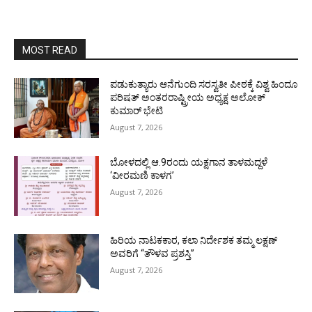
MOST READ
ಪಡುಕುತ್ಯಾರು ಆನೆಗುಂದಿ ಸರಸ್ವತೀ ಪೀಠಕ್ಕೆ ವಿಶ್ವ ಹಿಂದೂ
ಪರಿಷತ್ ಅಂತರರಾಷ್ಟ್ರೀಯ ಅಧ್ಯಕ್ಷ ಅಲೋಕ್
ಕುಮಾರ್ ಭೇಟಿ
August 7, 2026
ಬೋಳದಲ್ಲಿ ಆ.9ರಂದು ಯಕ್ಷಗಾನ ತಾಳಮದ್ದಳೆ
‘ವೀರಮಣಿ ಕಾಳಗ’
August 7, 2026
ಹಿರಿಯ ನಾಟಕಕಾರ, ಕಲಾ ನಿರ್ದೇಶಕ ತಮ್ಮ ಲಕ್ಷಣ್
ಅವರಿಗೆ “ತೌಳವ ಪ್ರಶಸ್ತಿ”
August 7, 2026