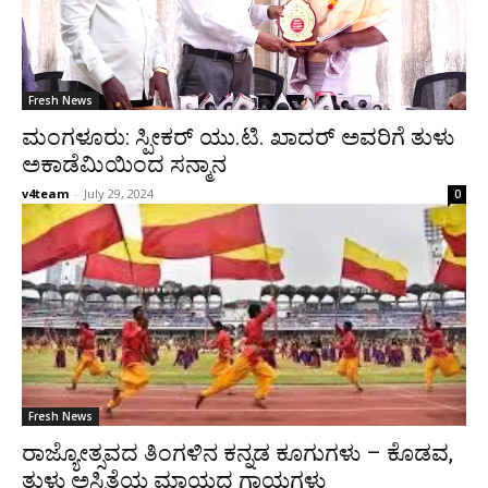
Fresh News
ಮಂಗಳೂರು: ಸ್ಪೀಕರ್ ಯು.ಟಿ. ಖಾದರ್ ಅವರಿಗೆ ತುಳು
ಅಕಾಡೆಮಿಯಿಂದ ಸನ್ಮಾನ
v4team
-
July 29, 2024
0
Fresh News
ರಾಜ್ಯೋತ್ಸವದ ತಿಂಗಳಿನ ಕನ್ನಡ ಕೂಗುಗಳು – ಕೊಡವ,
ತುಳು ಅಸ್ಮಿತೆಯ ಮಾಯದ ಗಾಯಗಳು