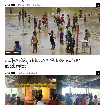
v4team
-
December 5, 2023
0
Fresh News
ಉಗ್ಗೆಲ್ ಬೆಟ್ಟು ಗರಡಿ ಬಳಿ “ಕೆಸರ್ಡ್ ಕುಸಲ್”
ಕಾರ್ಯಕ್ರಮ
v4team
-
August 21, 2023
0