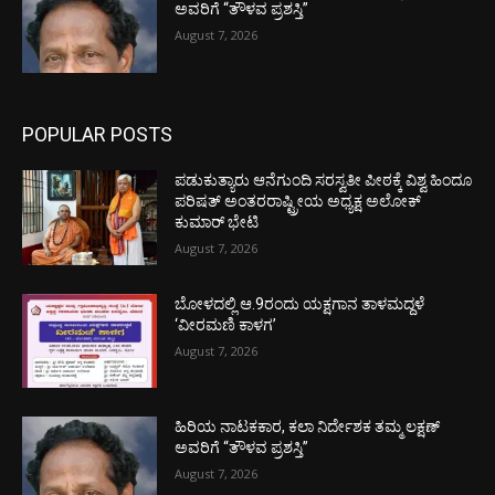
ಅವರಿಗೆ “ತೌಳವ ಪ್ರಶಸ್ತಿ”
August 7, 2026
POPULAR POSTS
ಪಡುಕುತ್ಯಾರು ಆನೆಗುಂದಿ ಸರಸ್ವತೀ ಪೀಠಕ್ಕೆ ವಿಶ್ವ ಹಿಂದೂ
ಪರಿಷತ್ ಅಂತರರಾಷ್ಟ್ರೀಯ ಅಧ್ಯಕ್ಷ ಅಲೋಕ್
ಕುಮಾರ್ ಭೇಟಿ
August 7, 2026
ಬೋಳದಲ್ಲಿ ಆ.9ರಂದು ಯಕ್ಷಗಾನ ತಾಳಮದ್ದಳೆ
‘ವೀರಮಣಿ ಕಾಳಗ’
August 7, 2026
ಹಿರಿಯ ನಾಟಕಕಾರ, ಕಲಾ ನಿರ್ದೇಶಕ ತಮ್ಮ ಲಕ್ಷಣ್
ಅವರಿಗೆ “ತೌಳವ ಪ್ರಶಸ್ತಿ”
August 7, 2026