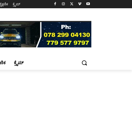
ಶೈಕ್ಷಣಿಕ
ಕ್ರೈಮ್
್ಷಣಿಕ
ಕ್ರೈಮ್