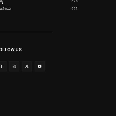
ಜ್ಯ
828
ಾಜಕೀಯ
661
OLLOW US