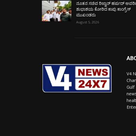
ನೂತನ ಸಚಿವ ರಿಜ್ವಾನ್ ಹರ್ಷದ್ ಅವರಿಗ
ಶುಭಾಶಯ ಕೋರಿದ ಕಾಪು ಕಾಂಗ್ರೆಸ್
ಮುಖಂಡರು
August 5, 2026
AB
V4 N
Chan
Gulf
news
heal
Ente