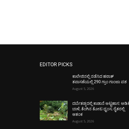
EDITOR PICKS
ಕಾಲೇಜಿನಲ್ಲಿ ನಡೆಸಿದ ಹಠಾತ್
ತಪಾಸಣೆಯಲ್ಲಿ 290 ಗ್ರಾಂ ಗಾಂಜಾ ವಶ
August 5, 2026
ದರ್ಬೆತಡ್ಕದಲ್ಲಿ ಕಾಡಾನೆ ಅಟ್ಟಹಾಸ: ಅಡಿಕ
ಬಾಳೆ, ತೆಂಗಿನ ತೋಟ ಧ್ವಂಸ; ರೈತರಲ್ಲಿ
ಆತಂಕ
August 5, 2026