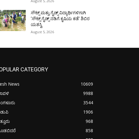
August 5, 2026
ಸೌಟ್ಸ್ ಮತ್ತು ಗೈಡ್ಸ್ ವಿದ್ಯಾರ್ಥಿಗಳಿಗಾಗಿ
‘ಸೌಟ್ಸ್ ಗೈಡ್ಸ್ ನಡಿಗೆ ಕೃಷಿಯ ಕಡೆ’ ಶಿಬಿರ
ಯಶಸ್ವಿ
August 5, 2026
OPULAR CATEGORY
resh News
10609
ರಾವಳಿ
9988
ಂಗಳೂರು
3544
ಡುಪಿ
1906
ತ್ತೂರು
968
ೂಡಬಿದರೆ
858