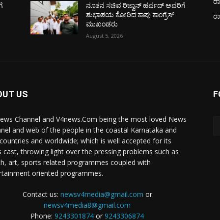
ರಾ
ೆ
ನೂತನ ಸಚಿವ ರಿಜ್ವಾನ್ ಹರ್ಷದ್ ಅವರಿಗೆ
ಶುಭಾಶಯ ಕೋರಿದ ಕಾಪು ಕಾಂಗ್ರೆಸ್
ರ
ಮುಖಂಡರು
August 5, 2026
OUT US
F
ews Channel and V4news.Com being the most loved News
nel and web of the people in the coastal Karnataka and
 countries and worldwide; which is well accepted for its
 cast, throwing light over the pressing problems such as
th, art, sports related programmes coupled with
rtainment oriented programmes.
Contact us:
newsv4media@gmail.com
or
newsv4media8@gmail.com
Phone:
9243301874
or
9243306874