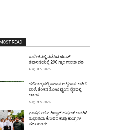
MOST READ
ಕಾಲೇಜಿನಲ್ಲಿ ನಡೆಸಿದ ಹಠಾತ್
ತಪಾಸಣೆಯಲ್ಲಿ 290 ಗ್ರಾಂ ಗಾಂಜಾ ವಶ
August 5, 2026
ದರ್ಬೆತಡ್ಕದಲ್ಲಿ ಕಾಡಾನೆ ಅಟ್ಟಹಾಸ: ಅಡಿಕೆ,
ಬಾಳೆ, ತೆಂಗಿನ ತೋಟ ಧ್ವಂಸ; ರೈತರಲ್ಲಿ
ಆತಂಕ
August 5, 2026
ನೂತನ ಸಚಿವ ರಿಜ್ವಾನ್ ಹರ್ಷದ್ ಅವರಿಗೆ
ಶುಭಾಶಯ ಕೋರಿದ ಕಾಪು ಕಾಂಗ್ರೆಸ್
ಮುಖಂಡರು