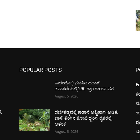
POPULAR POSTS
P
ಕಾಲೇಜಿನಲ್ಲಿ ನಡೆಸಿದ ಹಠಾತ್
F
ತಪಾಸಣೆಯಲ್ಲಿ 290 ಗ್ರಾಂ ಗಾಂಜಾ ವಶ
ಕ
August 5, 2026
ಮ
ಉ
ೆ,
ದರ್ಬೆತಡ್ಕದಲ್ಲಿ ಕಾಡಾನೆ ಅಟ್ಟಹಾಸ: ಅಡಿಕೆ,
ಬಾಳೆ, ತೆಂಗಿನ ತೋಟ ಧ್ವಂಸ; ರೈತರಲ್ಲಿ
ಪು
ಆತಂಕ
ಮ
August 5, 2026