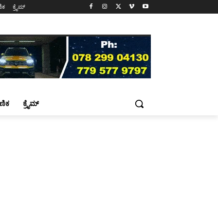
ಷಣಿಕ
ಕ್ರೈಮ್
್ಷಣಿಕ
ಕ್ರೈಮ್