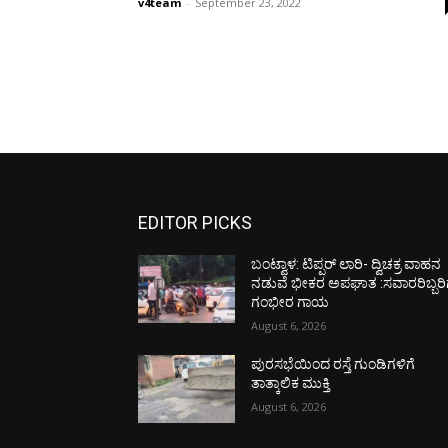
v4team
-
September 23, 2022
EDITOR PICKS
ಬಂಟ್ವಾಳ: ಟಿಪ್ಪರ್ ಲಾರಿ- ದ್ವಿಚಕ್ರ ವಾಹನ
ನಡುವೆ ಭೀಕರ ಅಪಘಾತ :ಸವಾರರಿಬ್ಬರಿ
ಗಂಭೀರ ಗಾಯ
August 6, 2026
ಪುರಸಭೆಯಿಂದ ರಸ್ತೆ ಗುಂಡಿಗಳಿಗೆ
ತಾತ್ಕಾಲಿಕ ಮುಕ್ತಿ
August 6, 2026