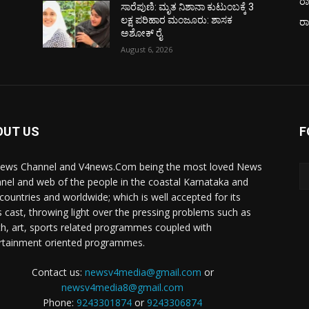
ರಾ
ಸಾರೆಪುಣಿ: ಮೃತ ನಿಶಾನಾ ಕುಟುಂಬಕ್ಕೆ 3
ಲಕ್ಷ ಪರಿಹಾರ ಮಂಜೂರು: ಶಾಸಕ
ರ
ಅಶೋಕ್ ರೈ
August 6, 2026
OUT US
F
ews Channel and V4news.Com being the most loved News
nel and web of the people in the coastal Karnataka and
 countries and worldwide; which is well accepted for its
 cast, throwing light over the pressing problems such as
th, art, sports related programmes coupled with
rtainment oriented programmes.
Contact us:
newsv4media@gmail.com
or
newsv4media8@gmail.com
Phone:
9243301874
or
9243306874