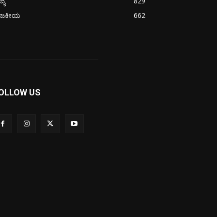
ಜ್ಯ
829
ಾಜಕೀಯ
662
OLLOW US