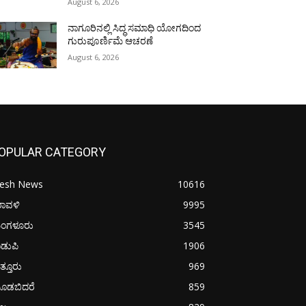
August 6, 2026
ನಾಗೂರಿನಲ್ಲಿ ಸಿದ್ಧ ಸಮಾಧಿ ಯೋಗದಿಂದ
ಗುರುಪೂರ್ಣಿಮೆ ಆಚರಣೆ
August 6, 2026
OPULAR CATEGORY
resh News
10616
ರಾವಳಿ
9995
ಂಗಳೂರು
3545
ಡುಪಿ
1906
ತ್ತೂರು
969
ೂಡಬಿದರೆ
859