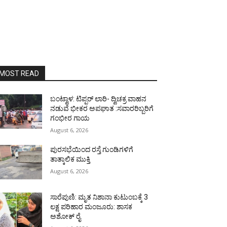
MOST READ
ಬಂಟ್ವಾಳ: ಟಿಪ್ಪರ್ ಲಾರಿ- ದ್ವಿಚಕ್ರ ವಾಹನ
ನಡುವೆ ಭೀಕರ ಅಪಘಾತ :ಸವಾರರಿಬ್ಬರಿಗೆ
ಗಂಭೀರ ಗಾಯ
August 6, 2026
ಪುರಸಭೆಯಿಂದ ರಸ್ತೆ ಗುಂಡಿಗಳಿಗೆ
ತಾತ್ಕಾಲಿಕ ಮುಕ್ತಿ
August 6, 2026
ಸಾರೆಪುಣಿ: ಮೃತ ನಿಶಾನಾ ಕುಟುಂಬಕ್ಕೆ 3
ಲಕ್ಷ ಪರಿಹಾರ ಮಂಜೂರು: ಶಾಸಕ
ಅಶೋಕ್ ರೈ