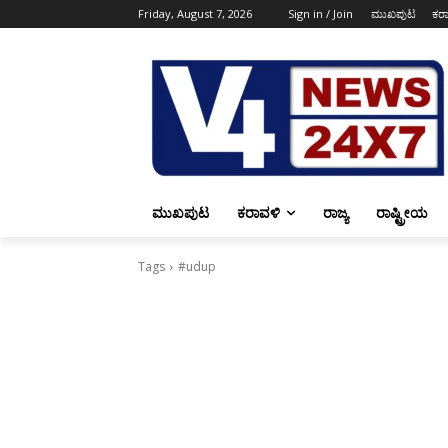
Friday, August 7, 2026
Sign in / Join
ಮುಖಪುಟ
ಕರ
ಮುಖಪುಟ
ಕರಾವಳಿ
ರಾಜ್ಯ
ರಾಷ್ಟ್ರೀಯ
Tags
#udup