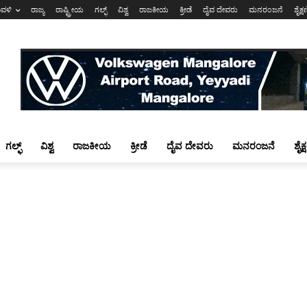
ಾವಳಿ
ರಾಜ್ಯ
ರಾಷ್ಟ್ರೀಯ
ಗಲ್ಫ್
ವಿಶ್ವ
ರಾಜಕೀಯ
ಕ್ರೀಡೆ
ದೈವ ದೇವರು
ಮನರಂಜನೆ
ಶೈಕ್
ಗಲ್ಫ್
ವಿಶ್ವ
ರಾಜಕೀಯ
ಕ್ರೀಡೆ
ದೈವ ದೇವರು
ಮನರಂಜನೆ
ಶೈಕ