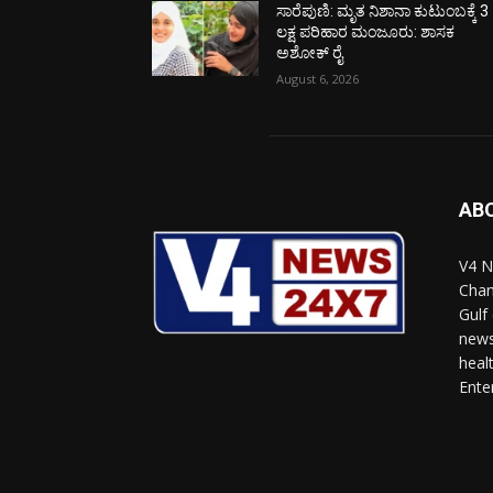
ಸಾರೆಪುಣಿ: ಮೃತ ನಿಶಾನಾ ಕುಟುಂಬಕ್ಕೆ 3
ಲಕ್ಷ ಪರಿಹಾರ ಮಂಜೂರು: ಶಾಸಕ
ಅಶೋಕ್ ರೈ
August 6, 2026
AB
V4 N
Chan
Gulf
news
heal
Ente