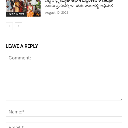
ನಿಟ್ಟೆ ಇನ್ಸ್ಟಿಟ್ಯೂಟ್ ಆಫ್ ಕಮ್ಯುನಿಕೇಷನ್ ದಿಕ್ಸೂಚಿ
ಕಾರ್ಯಕ್ರಮದಲ್ಲಿ ಡಾ. ಹರ್ಷ ಹಾಲಹಳ್ಳಿ ಅಭಿಮತ
August 10, 2026
Fresh News
LEAVE A REPLY
Comment:
Na
Ema