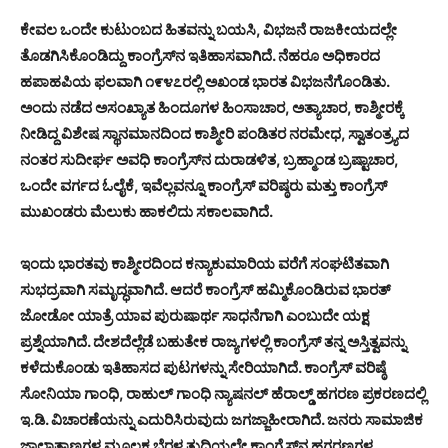
ಕೇವಲ
ಒಂದೇ
ಕುಟುಂಬದ
ಹಿತವನ್ನು
ಬಯಸಿ
,
ವಿಭಜನೆ
ರಾಜಕೀಯದಲ್ಲೇ
ತೊಡಗಿಸಿಕೊಂಡಿದ್ದು
ಕಾಂಗ್ರೆಸ್
ನ
ಇತಿಹಾಸವಾಗಿದೆ
.
ನೆಹರೂ
ಅಧಿಕಾರದ
ಹಪಾಹಪಿಯ
ಫಲವಾಗಿ
೧೯೪೭ರಲ್ಲಿ
ಅಖಂಡ
ಭಾರತ
ವಿಭಜನೆಗೊಂಡಿತು
.
ಅಂದು
ನಡೆದ
ಅಸಂಖ್ಯಾತ
ಹಿಂದೂಗಳ
ಹಿಂಸಾಚಾರ
,
ಅತ್ಯಾಚಾರ
,
ಕಾಶ್ಮೀರಕ್ಕೆ
ನೀಡಿದ್ದ
ವಿಶೇಷ
ಸ್ಥಾನಮಾನದಿಂದ
ಕಾಶ್ಮೀರಿ
ಪಂಡಿತರ
ನರಮೇಧ
,
ಸ್ವಾತಂತ್ರ್ಯದ
ನಂತರ
ಸುದೀರ್ಘ
ಅವಧಿ
ಕಾಂಗ್ರೆಸ್
ನ
ದುರಾಡಳಿತ
,
ಬ್ರಹ್ಮಾಂಡ
ಬ್ರಷ್ಟಾಚಾರ
,
ಒಂದೇ
ವರ್ಗದ
ಓಲೈಕೆ
,
ಇವೆಲ್ಲವನ್ನೂ
ಕಾಂಗ್ರೆಸ್
ವರಿಷ್ಠರು
ಮತ್ತು
ಕಾಂಗ್ರೆಸ್
ಮುಖಂಡರು
ಮೆಲುಕು
ಹಾಕಲಿದು
ಸಕಾಲವಾಗಿದೆ
.
ಇಂದು
ಭಾರತವು
ಕಾಶ್ಮೀರದಿಂದ
ಕನ್ಯಾಕುಮಾರಿಯ
ವರೆಗೆ
ಸಂಘಟಿತವಾಗಿ
ಸುಭದ್ರವಾಗಿ
ಸಮೃದ್ಧವಾಗಿದೆ
.
ಆದರೆ
ಕಾಂಗ್ರೆಸ್
ಹಮ್ಮಿಕೊಂಡಿರುವ
ಭಾರತ್
ಜೋಡೋ
ಯಾತ್ರೆ
ಯಾವ
ಪುರುಷಾರ್ಥ
ಸಾಧನೆಗಾಗಿ
ಎಂಬುದೇ
ಯಕ್ಷ
ಪ್ರಶ್ನೆಯಾಗಿದೆ
.
ದೇಶದೆಲ್ಲೆಡೆ
ಬಹುತೇಕ
ರಾಜ್ಯಗಳಲ್ಲಿ
ಕಾಂಗ್ರೆಸ್
ತನ್ನ
ಅಸ್ತಿತ್ವವನ್ನು
ಕಳೆದುಕೊಂಡು
ಇತಿಹಾಸದ
ಪುಟಗಳನ್ನು
ಸೇರಿಯಾಗಿದೆ
.
ಕಾಂಗ್ರೆಸ್
ವರಿಷ್ಠೆ
ಸೋನಿಯಾ
ಗಾಂಧಿ
,
ರಾಹುಲ್
ಗಾಂಧಿ
ನ್ಯಾಷನಲ್
ಹೆರಾಲ್ಡ್
ಹಗರಣ
ಪ್ರಕರಣದಲ್ಲಿ
ಇ
.
ಡಿ
.
ವಿಚಾರಣೆಯನ್ನು
ಎದುರಿಸಿರುವುದು
ಜಗಜ್ಜಾಹೀರಾಗಿದೆ
.
ಜನರು
ಸಾಮಾಜಿಕ
ಜಾಲಾತಾಣಗಳ
ಮೂಲಕ
ಬೆರಳ
ತುದಿಯಲ್ಲೇ
ಕಾಂಗ್ರೆಸ್
ನ
ಹಗರಣಗಳ