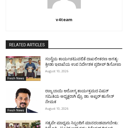
v4team
RELATED ARTICLES
ಸಂಸ್ಥೆಯ ಕಾರ್ಯಚಟುವಟಿಕೆ ದಾಖಲೀಕರಣ ಅಗತ್ಯ-
ಕ್ರೀಡಾ ಇಲಾಖೆಯ ಉಪ ನಿರ್ದೇಶಕ ಪ್ರದೀಪ್ ಡಿಸೋಜಾ
August 10, 2026
Fresh News
ರಾಜ್ಯ ಬಾಯಿ ಆರೋಗ್ಯ ಕಾರ್ಯಕ್ರಮದ ವಿಷನ್
ಸಮಿತಿಯ ಅಧ್ಯಕ್ಷರಾಗಿ ಪ್ರೊ. ಡಾ. ಅಖ್ತರ್ ಹುಸೇನ್
ನೇಮಕ
August 10, 2026
Fresh News
ಸತ್ಯವೇ ಮಾಧ್ಯಮ ಸಿಬ್ಬಂದಿಗೆ ಮಾನದಂಡವಾಗಬೇಕು: