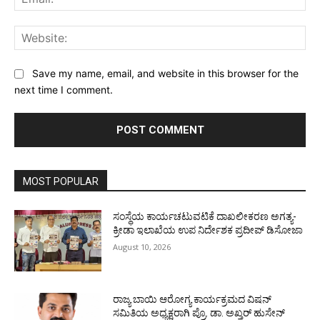
Web
Save my name, email, and website in this browser for the
next time I comment.
MOST POPULAR
ಸಂಸ್ಥೆಯ ಕಾರ್ಯಚಟುವಟಿಕೆ ದಾಖಲೀಕರಣ ಅಗತ್ಯ-
ಕ್ರೀಡಾ ಇಲಾಖೆಯ ಉಪ ನಿರ್ದೇಶಕ ಪ್ರದೀಪ್ ಡಿಸೋಜಾ
August 10, 2026
ರಾಜ್ಯ ಬಾಯಿ ಆರೋಗ್ಯ ಕಾರ್ಯಕ್ರಮದ ವಿಷನ್
ಸಮಿತಿಯ ಅಧ್ಯಕ್ಷರಾಗಿ ಪ್ರೊ. ಡಾ. ಅಖ್ತರ್ ಹುಸೇನ್