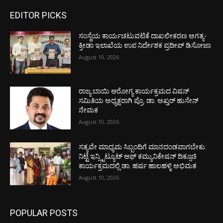
EDITOR PICKS
ಸಂಸ್ಥೆಯ ಕಾರ್ಯಚಟುವಟಿಕೆ ದಾಖಲೀಕರಣ ಅಗತ್ಯ-
ಕ್ರೀಡಾ ಇಲಾಖೆಯ ಉಪ ನಿರ್ದೇಶಕ ಪ್ರದೀಪ್ ಡಿಸೋಜಾ
August 10, 2026
ರಾಜ್ಯ ಬಾಯಿ ಆರೋಗ್ಯ ಕಾರ್ಯಕ್ರಮದ ವಿಷನ್
ಸಮಿತಿಯ ಅಧ್ಯಕ್ಷರಾಗಿ ಪ್ರೊ. ಡಾ. ಅಖ್ತರ್ ಹುಸೇನ್
ನೇಮಕ
August 10, 2026
ಸತ್ಯವೇ ಮಾಧ್ಯಮ ಸಿಬ್ಬಂದಿಗೆ ಮಾನದಂಡವಾಗಬೇಕು:
ನಿಟ್ಟೆ ಇನ್ಸ್ಟಿಟ್ಯೂಟ್ ಆಫ್ ಕಮ್ಯುನಿಕೇಷನ್ ದಿಕ್ಸೂಚಿ
ಕಾರ್ಯಕ್ರಮದಲ್ಲಿ ಡಾ. ಹರ್ಷ ಹಾಲಹಳ್ಳಿ ಅಭಿಮತ
August 10, 2026
POPULAR POSTS