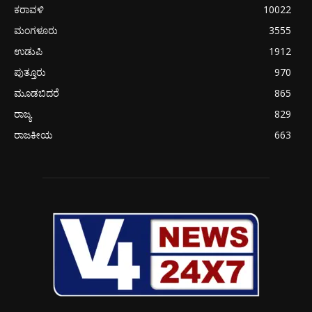
ಕರಾವಳಿ
10022
ಮಂಗಳೂರು
3555
ಉಡುಪಿ
1912
ಪುತ್ತೂರು
970
ಮೂಡಬಿದರೆ
865
ರಾಜ್ಯ
829
ರಾಜಕೀಯ
663