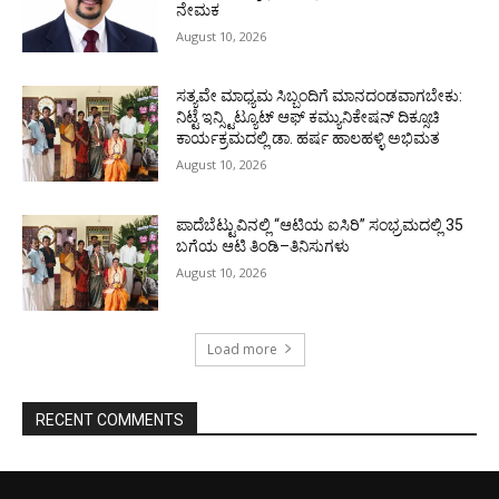
ನೇಮಕ
August 10, 2026
ಸತ್ಯವೇ ಮಾಧ್ಯಮ ಸಿಬ್ಬಂದಿಗೆ ಮಾನದಂಡವಾಗಬೇಕು:
ನಿಟ್ಟೆ ಇನ್ಸ್ಟಿಟ್ಯೂಟ್ ಆಫ್ ಕಮ್ಯುನಿಕೇಷನ್ ದಿಕ್ಸೂಚಿ
ಕಾರ್ಯಕ್ರಮದಲ್ಲಿ ಡಾ. ಹರ್ಷ ಹಾಲಹಳ್ಳಿ ಅಭಿಮತ
August 10, 2026
ಪಾದೆಬೆಟ್ಟುವಿನಲ್ಲಿ “ಆಟಿಯ ಐಸಿರಿ’’ ಸಂಭ್ರಮದಲ್ಲಿ 35
ಬಗೆಯ ಆಟಿ ತಿಂಡಿ–ತಿನಿಸುಗಳು
August 10, 2026
Load more
RECENT COMMENTS