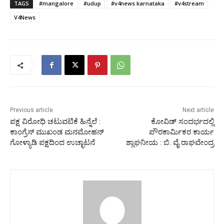
TAGS
#mangalore
#udup
#v4news karnataka
#v4stream
V4News
Previous article
Next article
ಪಕ್ಷ ವಿರೋಧಿ ಚಟುವಟಿಕೆ ಹಿನ್ನೆಲೆ :
ಕೋವಿಡ್ ಸಂದರ್ಭದಲ್ಲಿ
ಕಾಂಗ್ರೆಸ್ ಮುಖಂಡ ಮನಮೋಹನ್
ಪೌರಕಾರ್ಮಿಕರ ಕಾರ್ಯ
ಗೋಳ್ಯಾಡಿ ಪಕ್ಷದಿಂದ ಉಚ್ಛಾಟನೆ
ಶ್ಲಾಘನೀಯ : ಬಿ. ವೈ ರಾಘವೇಂದ್ರ