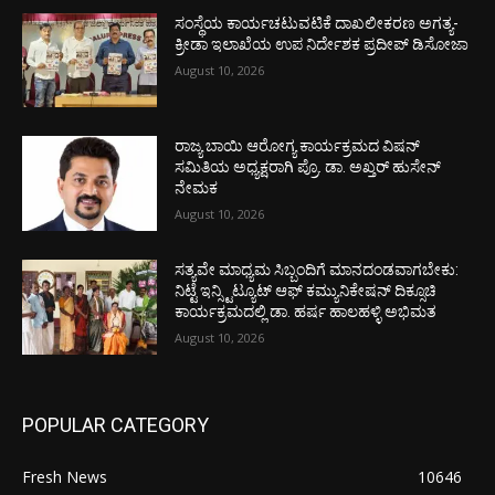
ಸಂಸ್ಥೆಯ ಕಾರ್ಯಚಟುವಟಿಕೆ ದಾಖಲೀಕರಣ ಅಗತ್ಯ-
ಕ್ರೀಡಾ ಇಲಾಖೆಯ ಉಪ ನಿರ್ದೇಶಕ ಪ್ರದೀಪ್ ಡಿಸೋಜಾ
August 10, 2026
ರಾಜ್ಯ ಬಾಯಿ ಆರೋಗ್ಯ ಕಾರ್ಯಕ್ರಮದ ವಿಷನ್
ಸಮಿತಿಯ ಅಧ್ಯಕ್ಷರಾಗಿ ಪ್ರೊ. ಡಾ. ಅಖ್ತರ್ ಹುಸೇನ್
ನೇಮಕ
August 10, 2026
ಸತ್ಯವೇ ಮಾಧ್ಯಮ ಸಿಬ್ಬಂದಿಗೆ ಮಾನದಂಡವಾಗಬೇಕು:
ನಿಟ್ಟೆ ಇನ್ಸ್ಟಿಟ್ಯೂಟ್ ಆಫ್ ಕಮ್ಯುನಿಕೇಷನ್ ದಿಕ್ಸೂಚಿ
ಕಾರ್ಯಕ್ರಮದಲ್ಲಿ ಡಾ. ಹರ್ಷ ಹಾಲಹಳ್ಳಿ ಅಭಿಮತ
August 10, 2026
POPULAR CATEGORY
Fresh News
10646